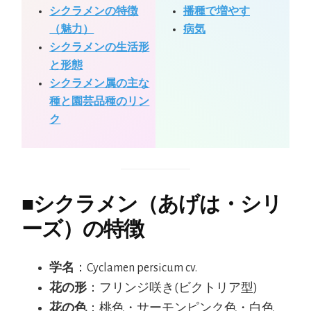
シクラメンの特徴
播種で増やす
（魅力）
病気
シクラメンの生活形
と形態
シクラメン属の主な
種と園芸品種のリン
ク
■
シクラメン（あげは・シリ
ーズ）の特徴
学名
：Cyclamen persicum cv.
花の形
：フリンジ咲き(ビクトリア型)
花の色
：桃色・サーモンピンク色・白色