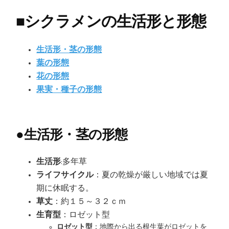
■
シクラメンの生活形と形態
生活形・茎の形態
葉の形態
花の形態
果実・種子の形態
●
生活形・茎の形態
生活形
:多年草
ライフサイクル
：夏の乾燥が厳しい地域では夏
期に休眠する。
草丈
：約１５～３２ｃｍ
生育型
：ロゼット型
ロゼット型
：地際から出る根生葉がロゼットを