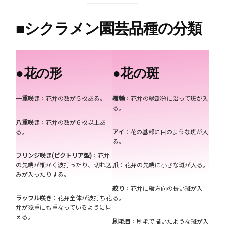
■
シクラメン園芸品種の分類
●
花の形
●
花の斑
一重咲き
：花弁の数が５枚ある。
覆輪
：花弁の縁部分に沿って斑が入
る。
八重咲き
：花弁の数が６枚以上あ
る。
アイ
：花の基部に目のような斑が入
る。
フリンジ咲き(ビクトリア型)
：花弁
の先端が細かく波打ったり、切れ込
爪
：花弁の先端に小さな斑が入る。
みが入ったりする。
絞り
：花弁に縦方向の長い斑が入
ラッフル咲き
：花弁全体が波打ち花
る。
弁が幾重にも重なっているように見
える。
刷毛目
：刷毛で描いたような斑が入