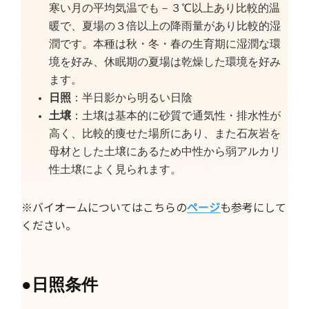
寒い月の平均気温でも－３℃以上あり比較的温
暖で、夏場の３倍以上の降雨量があり比較的湿
潤です。本種は秋・冬・春の生育期に湿潤な環
境を好み、休眠期の夏場は乾燥した環境を好み
ます。
日照
：半日影から明るい日陰
土壌
：土壌は基本的に砂質で通気性・排水性が
高く、比較的痩せた場所にあり、また石灰岩を
母材とした土壌にあるため中性から弱アルカリ
性土壌によく見られます。
※バイオームについてはこちらの
ページ
も参考にして
ください。
●
日照条件