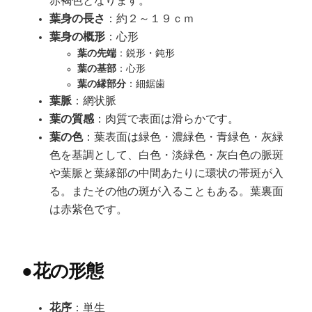
赤褐色となります。
葉身の長さ
：約２～１９ｃｍ
葉身の概形
：心形
葉の先端
：鋭形・鈍形
葉の基部
：心形
葉の縁部分
：細鋸歯
葉脈
：網状脈
葉の質感
：肉質で表面は滑らかです。
葉の色
：葉表面は緑色・濃緑色・青緑色・灰緑
色を基調として、白色・淡緑色・灰白色の脈斑
や葉脈と葉縁部の中間あたりに環状の帯斑が入
る。またその他の斑が入ることもある。葉裏面
は赤紫色です。
●
花の形態
花序
：単生