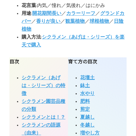
花言葉
:内気／憧れ／気後れ／はにかみ
用途
:
開花期間長い
／
カラーリーフ
／
グランドカ
バー
／
香りが良い
／
観葉植物
／
球根植物
／
日陰
植物
購入方法
:
シクラメン（あげは・シリーズ）を楽
天で購入
目次
育て方の目次
シクラメン（あげ
花壇土
は・シリーズ）の特
鉢土
徴
水やり
シクラメン園芸品種
肥料
の分類
剪定
シクラメンとは！？
夏越し
シクラメンの語源
冬越し
（由来）
増やし方