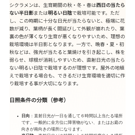
シクラメンは、生育期間の秋・冬・春は
西日の当たら
ない半日影
または
明るい日陰
で栽培可能です。ただ
し、この時期に十分な日光が当たらないと、極端に花
数が減り、葉柄が長く間延びして外観が崩れたり、葉
裏の色が薄くなり生育が悪くなりやすいため、理想の
栽培環境は半日影となります。一方で、晩春・夏・初
秋などは、強光が当たると葉焼けを引き起こし、株を
弱らせ、球根が消耗しやすいため、直射日光の当たら
ない明るい日陰で栽培するのが理想です。屋外の地植
えで栽培する場合も、できるだけ生育環境を適切に作
り栽培する事が大切になります。
日照条件の分類（参考）
日向
：直射日光が一日を通して６時間以上当たる場所
です。一般的に全方位に障害物がない、またはお庭の
向きが南向きの場所になります。