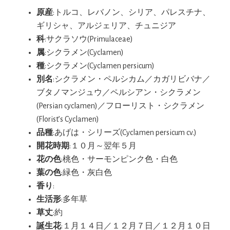
原産
:トルコ、レバノン、シリア、パレスチナ、
ギリシャ、アルジェリア、チュニジア
科
:サクラソウ(Primulaceae)
属
:シクラメン(Cyclamen)
種
:シクラメン(Cyclamen persicum)
別名
:シクラメン・ペルシカム／カガリビバナ／
ブタノマンジュウ／ペルシアン・シクラメン
(Persian cyclamen)／フローリスト・シクラメン
(Florist’s Cyclamen)
品種
:あげは・シリーズ(Cyclamen persicum cv.)
開花時期
:１０月～翌年５月
花の色
:桃色・サーモンピンク色・白色
葉の色
:緑色・灰白色
香り
:
生活形
:多年草
草丈
:約
誕生花
:１月１４日／１２月７日／１２月１０日