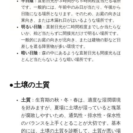
半日陰
：直射日光が３時間から５時間程度当たる場所
です。一般的には、午前中のみ日が当たり、午後から
日陰になる場所となります。そのため、お庭の向きは
東向き、または木漏れ日がはいるような場所です。
明るい日陰
：直射日光が二時間程度までしか当たらな
いか、殆ど当たらずに間接光だけで明るい場所です。
一般的にお庭の向きが北向き、または建物の影など日
差しを遮る障害物が多い環境です。
暗い日陰
：森の中にあるような直射日光も間接光もほ
とんど当たらないような暗い場所です。
●
土壌の土質
土質
：生育期の秋・冬・春は、適度な湿潤環境
を好みますが、夏場に土壌が湿っていると塊茎
が腐敗しやすいため、通気性・排水性・保水性
のバランスを上手くとることが大切です。基本
的には、土壌の土質を診断して、土質が悪い場