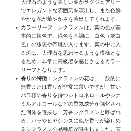
大理石のような美しい葉がラグジュアリー
でエレガントな雰囲気を演出し、また色鮮
やかな花が華やかさを演出してくれます。
カラーリーフ
：シクラメンは、葉の色が基
本的に複色で、緑色を基調に、白色（灰白
色）の脈斑や帯斑が入ります。葉の中に入
る斑は、大理石を思わせるような模様とな
るため、非常に高級感を感じさせるカラー
リーフとなります。
香りの特徴
：シクラメンの花は、一般的に
無香または香りが非常に薄いですが、甘い
バラ様の香りを持つシトロネロールやシナ
ミルアルコールなどの香気成分が強化され
た個体を選抜し、芳香シクラメンと呼ばれ
る、バラやヒヤシンスに似た香りが楽しめ
るシクラメンの品種群が誕生しました。芳