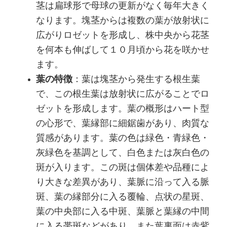
茎は扁球形で母球の更新がなく毎年大きく
なります。塊茎からは複数の葉が放射状に
広がりロゼットを形成し、株中央から花茎
を何本も伸ばして１０月頃から花を咲かせ
ます。
葉の特徴
：葉は塊茎から発生する根生葉
で、この根生葉は放射状に広がることでロ
ゼットを形成します。葉の概形はハート型
の心形で、葉縁部に細鋸歯があり、肉質な
質感があります。葉の色は緑色・青緑色・
灰緑色を基調として、白色または灰白色の
斑が入ります。この斑は個体差や品種によ
り大きな差異があり、葉脈に沿って入る脈
斑、葉の縁部分に入る覆輪、点状の星斑、
葉の中央部に入る中斑、葉脈と葉縁の中間
に入る帯斑などがあり、また葉裏面は赤紫