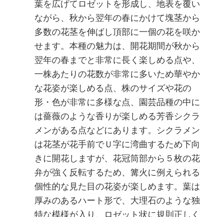
葉を広げてロゼットを形成し、地表を覆い
ながら、秋から翌年の春にかけて塊茎から
多数の花茎を伸ばし頂部に一個の花を咲か
せます。本種の魅力は、開花期間が秋から
翌年の春までと非常に長く楽しめる点や、
一株あたりの花数が非常に多いため華やか
な花姿が楽しめる点、株のサイズや花の
形・色が非常に多様な点、園芸品種の中に
は薔薇のような香りが楽しめる芳香シクラ
メンがある点などにあります。シクラメン
は花茎が花手前でＵ字に湾曲するため下向
きに開花しますが、花冠筒部から５枚の花
弁が強く反転するため、篝火に例えられる
個性的な見た目の花姿が楽しめます。葉は
厚みのあるハート形で、大理石のような独
特な模様が入り、ロゼット状に規則正しく