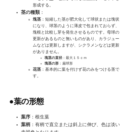
形成する。
茎の種類
：
塊茎
：短縮した茎が肥大化して球状または塊状
になり、球茎のように薄皮で包まれておらず、
塊根と比較し芽を発生させるものです。母球の
更新があるものと無いものがあり、カラジュー
ムなどは更新しますが、シクラメンなどは更新
がありません。
塊茎の直径
：最大１５ｃｍ
塊茎の形
：扁球形
花茎
：基本的に葉を付けず花のみをつける茎で
す。
●
葉の形態
葉序
：根生葉
葉柄
：有柄で直立または斜上に伸び、色は淡い