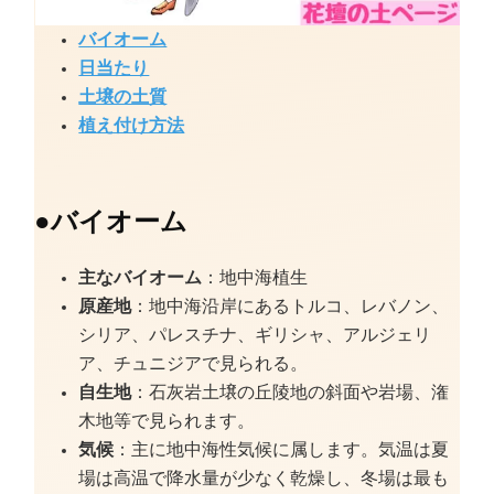
バイオーム
日当たり
土壌の土質
植え付け方法
●
バイオーム
主なバイオーム
：地中海植生
原産地
：地中海沿岸にあるトルコ、レバノン、
シリア、パレスチナ、ギリシャ、アルジェリ
ア、チュニジアで見られる。
自生地
：石灰岩土壌の丘陵地の斜面や岩場、潅
木地等で見られます。
気候
：主に地中海性気候に属します。気温は夏
場は高温で降水量が少なく乾燥し、冬場は最も