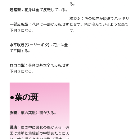
る。
通常型
：花弁は全て反転している。
ボカシ
：色の境界が曖昧でハッキリ
一部反転型
：花弁は一部が反転せず
とせず、色が滲んでいるような斑で
下向きになる。
す。
水平咲き(ワーリーギク)
：花弁は全
て平開する。
ロココ型
：花弁は基本全て反転せず
下向きになる。
●
葉の斑
脈斑
：葉の葉脈に斑が入る。
帯斑
：葉の中に帯状の斑が入る。通
常は葉脈と葉縁部の中間あたりに入
り、輪を描くような模様（環状、ア