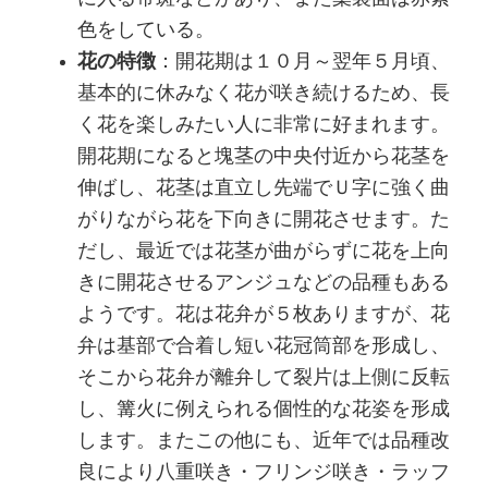
色をしている。
花の特徴
：開花期は１０月～翌年５月頃、
基本的に休みなく花が咲き続けるため、長
く花を楽しみたい人に非常に好まれます。
開花期になると塊茎の中央付近から花茎を
伸ばし、花茎は直立し先端でＵ字に強く曲
がりながら花を下向きに開花させます。た
だし、最近では花茎が曲がらずに花を上向
きに開花させるアンジュなどの品種もある
ようです。花は花弁が５枚ありますが、花
弁は基部で合着し短い花冠筒部を形成し、
そこから花弁が離弁して裂片は上側に反転
し、篝火に例えられる個性的な花姿を形成
します。またこの他にも、近年では品種改
良により八重咲き・フリンジ咲き・ラッフ