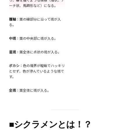
ーチ状、馬蹄形など）になる。
覆輪
：葉の縁部分に沿って斑が入
る。
中斑
：葉の中央部に斑が入る。
星斑
：葉全体に点状の斑が入る。
ボカシ
：色の境界が曖昧でハッキリ
とせず、色が滲んでいるような斑で
す。
全斑
：葉全体に斑が入る。
■
シクラメンとは！？