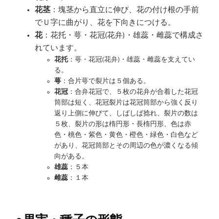
花茎
：塊茎から直立に伸び、花の付け根の手前
でＵ字に曲がり、花を下向きにつける。
花
：花托・萼・花冠(花弁)・雄蕊・雌蕊で構成さ
れています。
花托
：萼・花冠(花弁)・雄蕊・雌蕊を支えてい
る。
萼
：合片萼で裂片は５個ある。
花冠
：合弁花冠で、５枚の花弁が合着した花冠
筒部は短く、花冠裂片は花冠筒部から強く反り
返り上側に伸びて、しばしば捻れ、裂片の数は
５枚、裂片の形は楕円形・長楕円形、色は赤
色・桃色・紫色・黄色・橙色・緑色・白色など
があり、花冠筒部とその周辺の色が濃くなる傾
向がある。
雄蕊
：５本
雌蕊
：１本