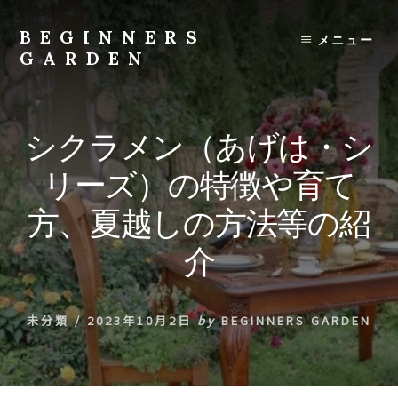
Skip
to
BEGINNERS
メニュー
content
GARDEN
植
物
の
シクラメン（あげは・シ
種
類
リーズ）の特徴や育て
や
育
方、夏越しの方法等の紹
て
方
介
の
紹
介
未分類
/
2023年10月2日
by
BEGINNERS GARDEN
を
行
い