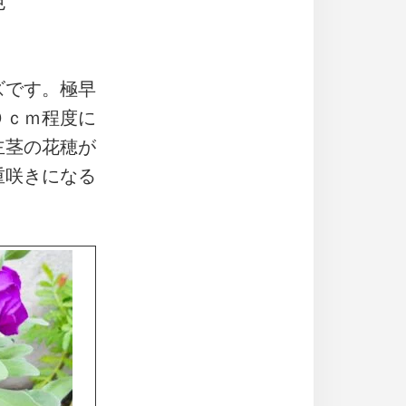
色
ズです。極早
０ｃｍ程度に
主茎の花穂が
重咲きになる