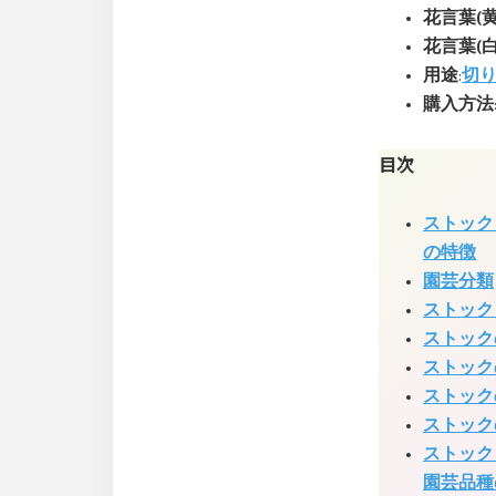
花言葉(黄
花言葉(白
用途
:
切
購入方法
目次
ストック
の特徴
園芸分類
ストック
ストック
ストック
ストック
ストック
ストック
園芸品種