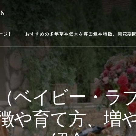
EN
ージ】
おすすめの多年草や低木を雰囲気や特徴、開花期間等
（ベイビー・ラ
徴や育て方、増