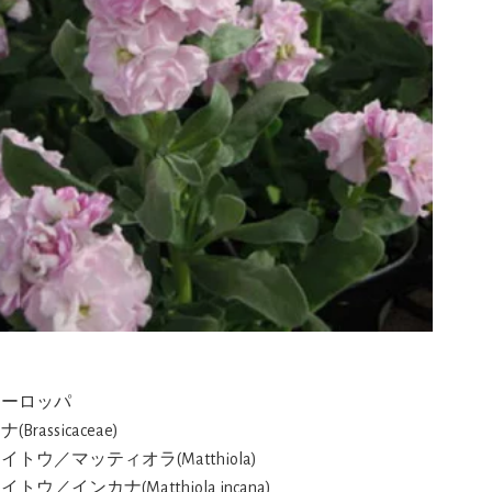
ヨーロッパ
Brassicaceae)
イトウ／マッティオラ(Matthiola)
トウ／インカナ(Matthiola incana)