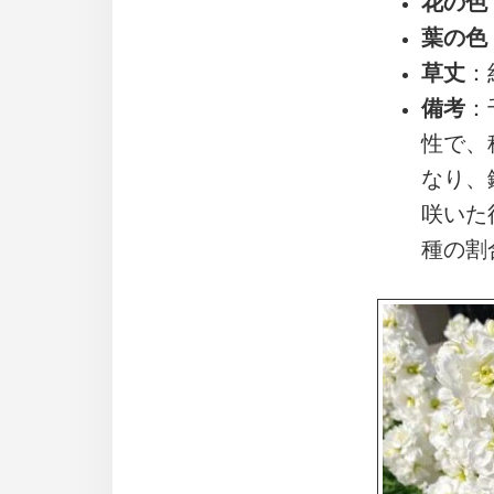
花の色
葉の色
草丈
：
備考
：
性で、
なり、
咲いた
種の割