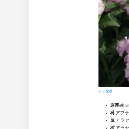
ここなぎ
原産
:南
科
:アブラナ(
属
:アラセ
種
:アラセイ