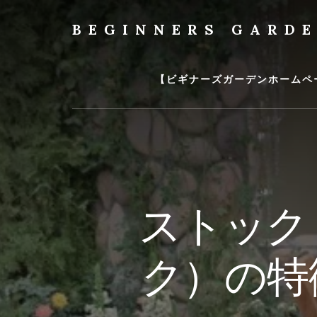
Skip
to
BEGINNERS GARD
content
植
物
の
【ビギナーズガーデンホームペ
種
類
や
育
て
方
の
ストック
紹
介
を
ク）の特
行
い
ま