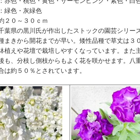
：赤色・桃色・黄色・サーモンピンク・紫色・白
：緑色・灰緑色
約２０～３０ｃｍ
千葉県の黒川氏が作出したストックの園芸シリー
種まきから開花までが早い。矮性品種で草丈は３
鉢植えや花壇で栽培しやすくなっています。また
後も、分枝し側枝からもよく花を咲かせます。八
合は約５０％とされています。