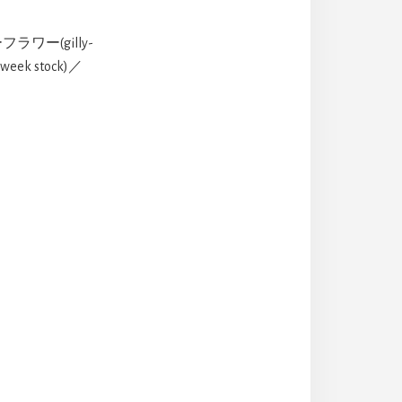
ワー(gilly-
k stock)／