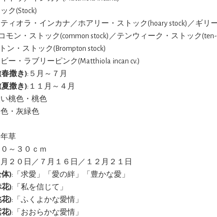
ック(Stock)
ッティオラ・インカナ／ホアリー・ストック(hoary stock)／ギリーフラ
)／コモン・ストック(common stock)／テンウィーク・ストック(ten-wee
・ストック(Brompton stock)
ビー・ラブリーピンク(Matthiola incan cv.)
(春撒き)
:５月～７月
(夏撒き)
:１１月～４月
淡い桃色・桃色
緑色・灰緑色
一年草
２０～３０ｃｍ
１月２０日／７月１６日／１２月２１日
体)
:「求愛」「愛の絆」「豊かな愛」
花)
:「私を信じて」
花)
:「ふくよかな愛情」
花)
:「おおらかな愛情」