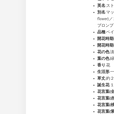
英名
:スト
別名
:マ
flower
ブロンプトン
品種
:ベイ
開花時期
開花時期
花の色
:
葉の色
:
香り
:花
生活形
:
草丈
:約
誕生花
:
花言葉(全
花言葉(赤
花言葉(桃
花言葉(紫