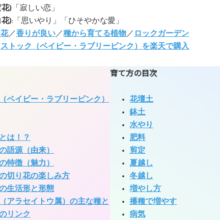
花)
「寂しい恋」
花)
:「思いやり」「ひそやかな愛」
り花
／
香りが良い
／
種から育てる植物
／
ロックガーデン
:
ストック（ベイビー・ラブリーピンク）を楽天で購入
育て方の目次
（ベイビー・ラブリーピンク）
花壇土
鉢土
水やり
とは！？
肥料
の語源（由来）
剪定
の特徴（魅力）
夏越し
の切り花の楽しみ方
冬越し
の生活形と形態
増やし方
（アラセイトウ属）の主な種と
播種で増やす
のリンク
病気