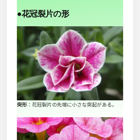
●
花冠裂片の形
突形
：花冠裂片の先端に小さな突起がある。