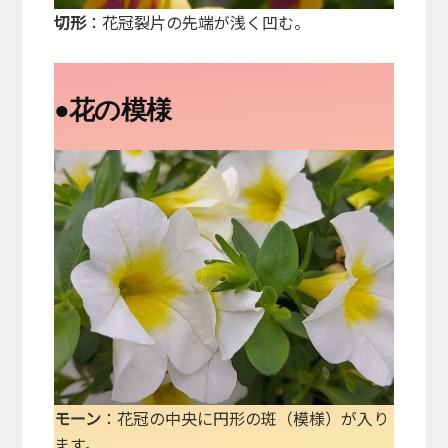
切形
：花冠裂片の先端が浅く凹む。
●
花の模様
モーン
：花冠の中央に円形の斑（模様）が入り
ます。