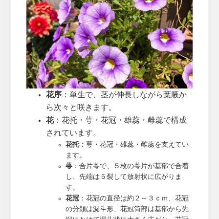
花序
：単生で、茎が伸長しながら葉腋か
ら次々と咲きます。
花
：花托・萼・花冠・雄蕊・雌蕊で構成
されています。
花托
：萼・花冠・雄蕊・雌蕊を支えてい
ます。
萼
：合片萼で、５枚の萼片が基部で合着
し、先端は５裂して放射状に広がりま
す。
花冠
：花冠の直径は約２～３ｃｍ、花冠
の分類は漏斗形、花冠筒部は基部から先