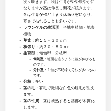
次々咲きます。秋は生育がやや緩やかに
なりますが茎は伸長し開花が続きます。
冬は生育が殆ど止まり休眠状態になり、
寒さで枯れることも多いです。
ラウンケルの生活形
：半地中植物・地表
植物
草丈
：約１５～３０ｃｍ
株張り
：約３０～８０ｃｍ
生育型
：匍匐型・分枝型
匍匐型
：地面を這うように茎が伸びるも
のです。
分枝型
：主軸が不明瞭で分枝が多いもの
です。
分枝
：多い
茎の毛
：有毛で微細な白色の腺毛が生え
ます。
茎の性質
：茎は成熟すると基部が木質化
します。