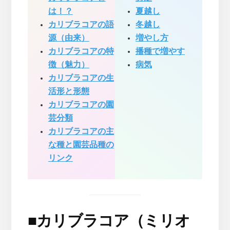
は！？
夏越し
カリブラコアの語
冬越し
源（由来）
増やし方
カリブラコアの特
播種で増やす
徴（魅力）
病気
カリブラコアの生
活形と形態
カリブラコアの園
芸分類
カリブラコアの主
な種と園芸品種の
リンク
■
カリブラコア（ミリオ