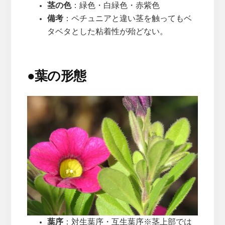
茎の色
：緑色・白緑色・赤紫色
備考
：ペチュニアと違い茎を触ってもベ
タベタとした粘着性が殆どない。
●
葉の形態
葉序
：対生葉序・互生葉序※茎上部では