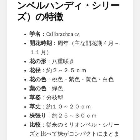
ンベルハンディ・シリー
ズ）の特徴
学名
：Calibrachoa cv.
開花時期
：周年（主な開花期４月～
１１月）
花の形
：八重咲き
花径
：約２～２.５ｃｍ
花の色
：桃色・紫色・黄色・白色
葉の色
：緑色
草姿
：分枝型
草丈
：約１０～２０ｃｍ
株張り
：約２５～３０ｃｍ
比較
：従来のミリオンベル・シリー
ズと比べて株がコンパクトにまとま