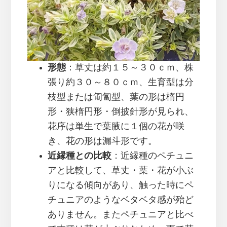
形態
：草丈は約１５～３０ｃｍ、株
張り約３０～８０ｃｍ、生育型は分
枝型または匍匐型、葉の形は楕円
形・狭楕円形・倒披針形が見られ、
花序は単生で葉腋に１個の花が咲
き、花の形は漏斗形です。
近縁種との比較
：近縁種のペチュニ
アと比較して、草丈・葉・花が小ぶ
りになる傾向があり、触った時にペ
チュニアのようなベタベタ感が殆ど
ありません。またペチュニアと比べ