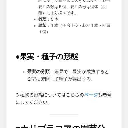
端にかけて漏斗状に大きく広がり、花冠
裂片の数は５個、裂片の形は個体（品
種）により様々です。
雄蕊
：５本
雌蕊
：１本（子房上位・花柱１本・柱頭
１個）
●
果実・種子の形態
果実の分類
：蒴果で、果実が成熟すると
２室に裂開して種子が露出する。
※植物の形態についてはこちらの
ページ
も参考
にしてください。