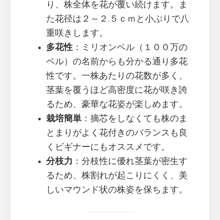
り、株全体を花が覆い続けます。ま
た花径は２～２.５ｃｍと小ぶりで八
重咲きします。
多花性
：ミリオンベル（１００万の
ベル）の名前からも分かる通り多花
性です。一株あたりの花数が多く、
茎葉を覆うほど高密度に花が咲き誇
るため、豪華な花姿が楽しめます。
栽培簡単
：摘芯をしなくても株のま
とまりがよく花付きのバランスも良
くビギナーにもオススメです。
分枝力
：分枝性に優れ茎葉が密生す
るため、株割れが起こりにくく、美
しいマウンド状の株姿を保ちます。