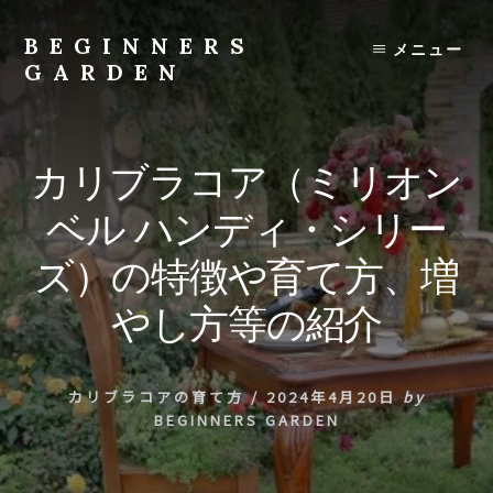
Skip
to
BEGINNERS
メニュー
content
GARDEN
植
物
の
カリブラコア（ミリオン
種
類
ベル ハンディ・シリー
や
育
ズ）の特徴や育て方、増
て
方
やし方等の紹介
の
紹
介
カリブラコアの育て方
/
2024年4月20日
by
を
BEGINNERS GARDEN
行
い