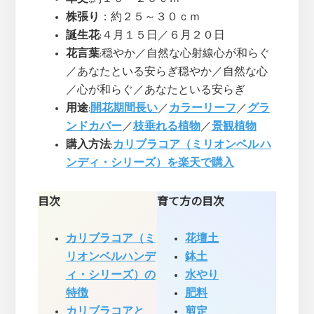
株張り
：約２５～３０ｃｍ
誕生花
:４月１５日／６月２０日
花言葉
:穏やか／自然な心射線心が和らぐ
／あなたといる安らぎ穏やか／自然な心
／心が和らぐ／あなたといる安らぎ
用途
:
開花期間長い
／
カラーリーフ
／
グラ
ンドカバー
／
枝垂れる植物
／
景観植物
購入方法
:
カリブラコア（ミリオンベル ハ
ンディ・シリーズ）を楽天で購入
目次
育て方の目次
カリブラコア（ミ
花壇土
リオンベルハンデ
鉢土
ィ・シリーズ）の
水やり
特徴
肥料
カリブラコアと
剪定