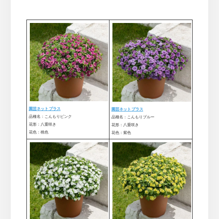
園芸ネット プラス
園芸ネット プラス
品種名：こんもりピンク
品種名：こんもりブルー
花形：八重咲き
花形：八重咲き
花色：桃色
花色：紫色