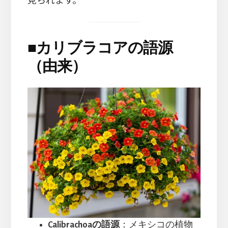
■
カリブラコアの語源
（由来）
Calibrachoaの語源
：メキシコの植物