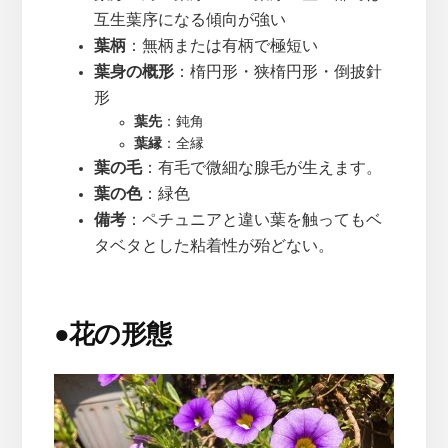
互生葉序になる傾向が強い
葉柄
：無柄または有柄で極短い
葉身の概形
：楕円形・狭楕円形・倒披針
形
葉先
：鈍角
葉縁
：全縁
葉の毛
：有毛で微細な腺毛が生えます。
葉の色
：緑色
備考
：ペチュニアと違い葉を触ってもベ
タベタとした粘着性が殆どない。
●
花の形態