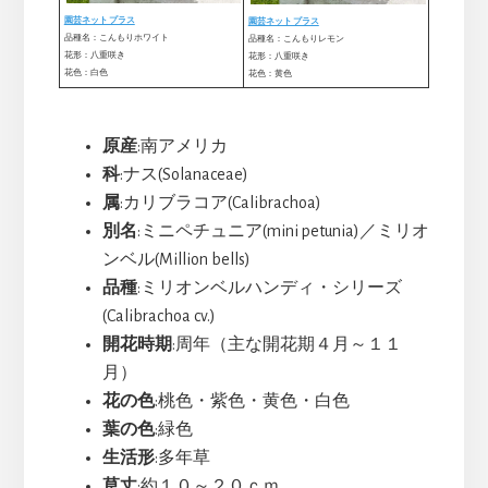
園芸ネット プラス
園芸ネット プラス
品種名：こんもりホワイト
品種名：こんもりレモン
花形：八重咲き
花形：八重咲き
花色：白色
花色：黄色
原産
:南アメリカ
科
:ナス(Solanaceae)
属
:カリブラコア(Calibrachoa)
別名
:ミニペチュニア(mini petunia)／ミリオ
ンベル(Million bells)
品種
:ミリオンベルハンディ・シリーズ
(Calibrachoa cv.)
開花時期
:周年（主な開花期４月～１１
月）
花の色
:桃色・紫色・黄色・白色
葉の色
:緑色
生活形
:多年草
草丈
:約１０～２０ｃｍ