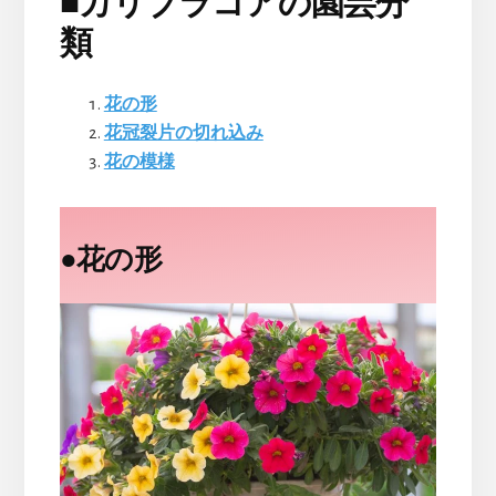
■
カリブラコアの園芸分
類
花の形
花冠裂片の切れ込み
花の模様
●
花の形