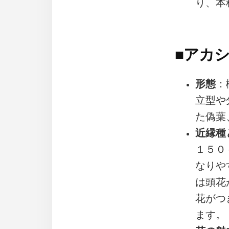
り、本
■
アカシ
形態
：
立型や
た偽葉
近縁種
１５０
なりや
は頭花
花がつ
ます。