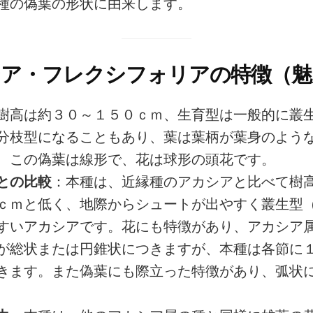
種の偽葉の形状に由来します。
ア・フレクシフォリアの特徴（魅
樹高は約３０～１５０ｃｍ、生育型は一般的に叢
分枝型になることもあり、葉は葉柄が葉身のよう
、この偽葉は線形で、花は球形の頭花です。
との比較
：本種は、近縁種のアカシアと比べて樹
ｃｍと低く、地際からシュートが出やすく叢生型
すいアカシアです。花にも特徴があり、アカシア
が総状または円錐状につきますが、本種は各節に
きます。また偽葉にも際立った特徴があり、弧状