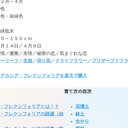
:２月～４月
黄色
緑色・灰緑色
常緑低木
３０～１５０ｃｍ
２月１４日／４月９日
愛情／優雅／友情／秘密の恋／気まぐれな恋
ラーリーフ
／
生垣
／
切り花
／
ドライフラワー
／
プリザーブドフ
:
アカシア・フレクシフォリアを楽天で購入
育て方の目次
・フレクシフォリアとは！？
花壇土
・フレクシフォリアの語源（由
鉢土
水やり