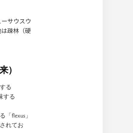
ューサウスウ
地は疎林（硬
来）
する
意味する
flexus」
成されてお