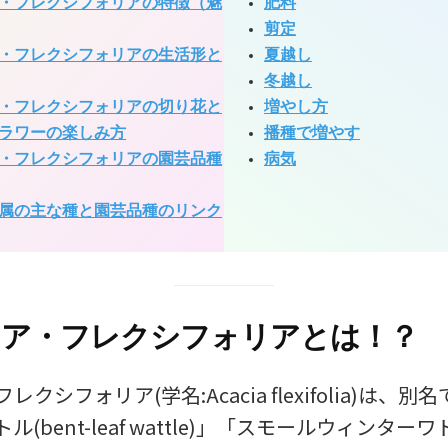
・フレクシフォリアの特徴（魅
肥料
剪定
・フレクシフォリアの生活形と
夏越し
冬越し
・フレクシフォリアの切り花と
増やし方
ラワーの楽しみ方
播種で増やす
・フレクシフォリアの園芸品種
病気
属の主な種と園芸品種のリンク
シア・フレクシフォリアとは！？
クシフォリア(学名:Acacia flexifolia)は、
(bent-leaf wattle)」「スモールウィンターワト