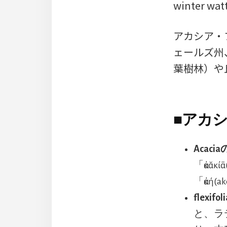
winter
アカシア・
ェールズ州
葉樹林）や
■
アカシ
Acaci
「ἀκᾰ
「ἀκή
flexif
と、ラ