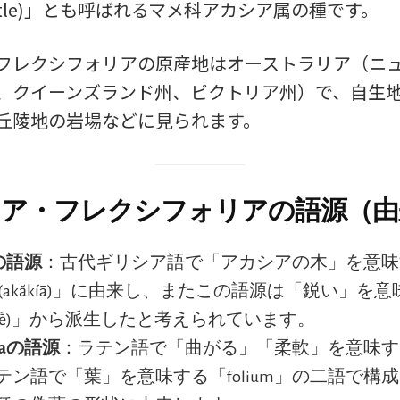
 wattle)」とも呼ばれるマメ科アカシア属の種です。
フレクシフォリアの原産地はオーストラリア（ニ
、クイーンズランド州、ビクトリア州）で、自生
丘陵地の岩場などに見られます。
ア・フレクシフォリアの語源（由
aの語源
：古代ギリシア語で「アカシアの木」を意味
κίᾱ(akăkíā)」に由来し、またこの語源は「鋭い」を
(akḗ)」から派生したと考えられています。
oliaの語源
：ラテン語で「曲がる」「柔軟」を意味する「
テン語で「葉」を意味する「folium」の二語で構