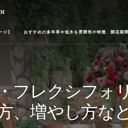
EN
ージ】
おすすめの多年草や低木を雰囲気や特徴、開花期間等
・フレクシフォ
方、増やし方な