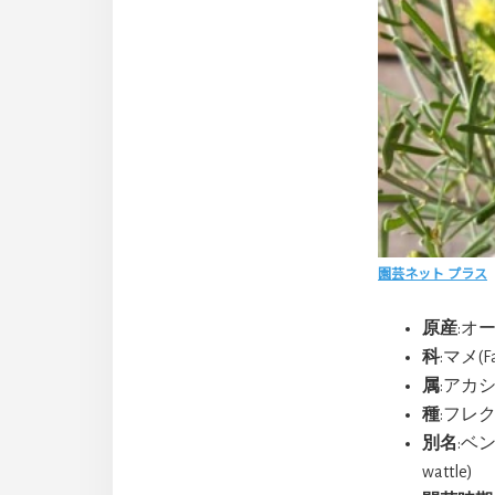
園芸ネット プラス
原産
:オ
科
:マメ(Fa
属
:アカシア
種
:フレクシ
別名
:ベン
wattle)