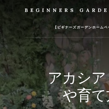
Skip
to
BEGINNERS GARD
content
植
物
の
【ビギナーズガーデンホームペ
種
類
や
育
て
方
の
アカシア
紹
介
を
や育て
行
い
ま