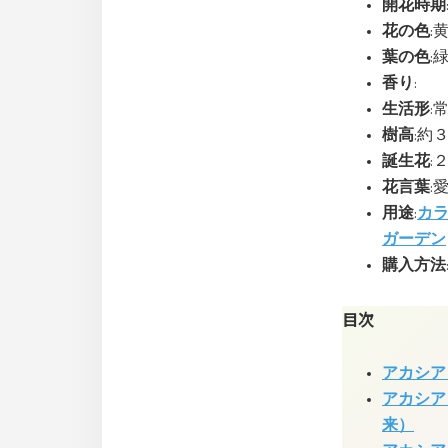
開花時期
花の色
:
葉の色
:
香り
:
生活形
:
樹高
:約
誕生花
:
花言葉
:
用途
:
カ
ガーデン
購入方法
目次
アカシア
アカシア
来）