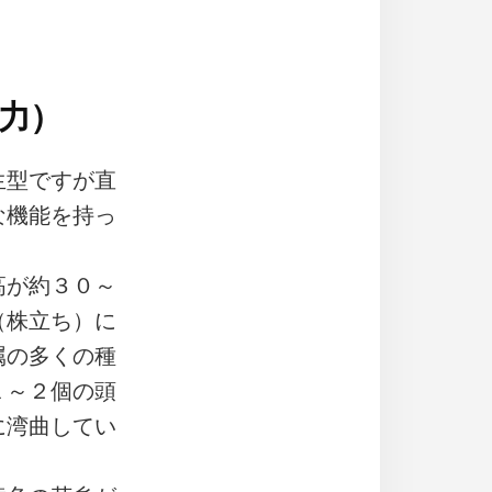
力）
生型ですが直
な機能を持っ
高が約３０～
（株立ち）に
属の多くの種
１～２個の頭
に湾曲してい