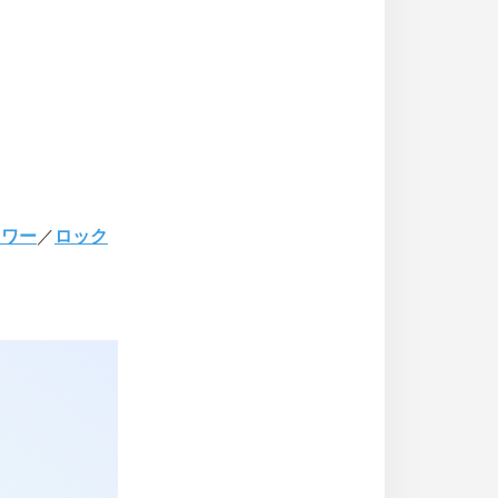
ラワー
／
ロック