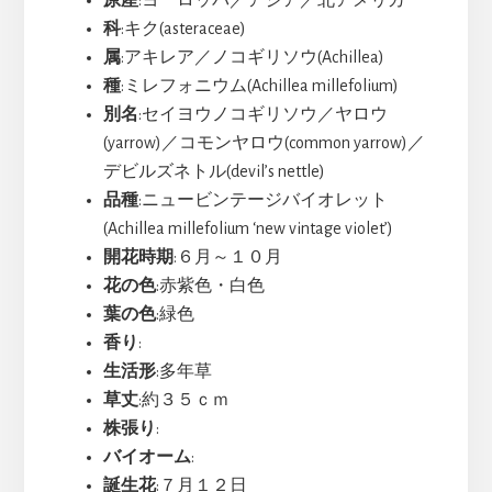
科
:キク(asteraceae)
属
:アキレア／ノコギリソウ(Achillea)
種
:ミレフォニウム(Achillea millefolium)
別名
:セイヨウノコギリソウ／ヤロウ
(yarrow)／コモンヤロウ(common yarrow)／
デビルズネトル(devil’s nettle)
品種
:ニュービンテージバイオレット
(Achillea millefolium ‘new vintage violet’)
開花時期
:６月～１０月
花の色
:赤紫色・白色
葉の色
:緑色
香り
:
生活形
:多年草
草丈
:約３５ｃｍ
株張り
:
バイオーム
:
誕生花
:７月１２日