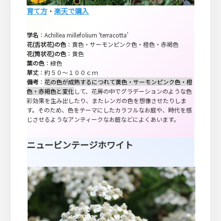
育て方
・
楽天で購入
学名
：Achillea millefolium ‘terracotta’
花(舌状花)の色
：黄色・サーモンピンク色・橙色・赤褐色
花(筒状花)の色
：黄色
葉の色
：緑色
草丈
：約５０～１００ｃｍ
備考
：
花の色が成熟するにつれて黄色・サーモンピンク色・橙
色・赤褐色と変化
して、花房の中でグラデーションのような色
彩効果を生み出したり、またレンガの色を想像させたりしま
す。そのため、色をテーマにしたカラフルなお庭や、時代を感
じさせるようなアンティークなお庭などによくあいます。
ニュービンテージホワイト