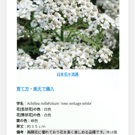
日本花キ流通
育て方
・
楽天で購入
学名
：Achillea millefolium ‘new vintage white’
花(舌状花)の色
：白色
花(筒状花)の色
：白色
葉の色
：緑色
草丈
：約３５ｃｍ
備考
：
再開花に優れており花を長く楽しめる品種です。
株は矮