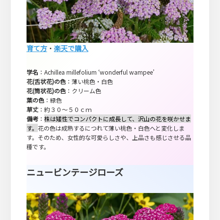
育て方
・
楽天で購入
学名
：Achillea millefolium ‘wonderful wampee’
花(舌状花)の色
：薄い桃色・白色
花(筒状花)の色
：クリーム色
葉の色
：緑色
草丈
：約３０～５０ｃｍ
備考
：
株は矮性でコンパクトに成長して、沢山の花を咲かせま
す。
花の色は成熟するにつれて薄い桃色・白色へと変化しま
す。そのため、女性的な可愛らしさや、上品さも感じさせる品
種です。
ニュービンテージローズ