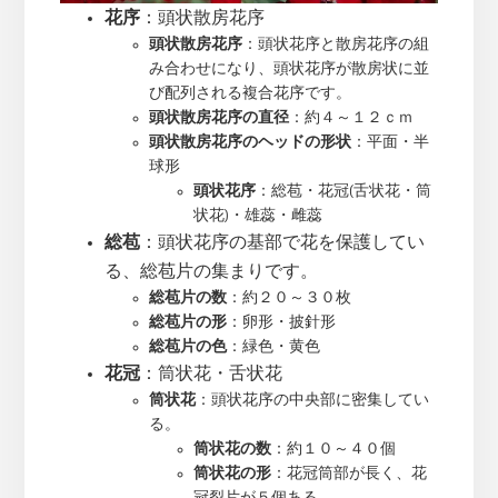
花序
：頭状散房花序
頭状散房花序
：頭状花序と散房花序の組
み合わせになり、頭状花序が散房状に並
び配列される複合花序です。
頭状散房花序の直径
：約４～１２ｃｍ
頭状散房花序のヘッドの形状
：平面・半
球形
頭状花序
：総苞・花冠(舌状花・筒
状花)・雄蕊・雌蕊
総苞
：頭状花序の基部で花を保護してい
る、総苞片の集まりです。
総苞片の数
：約２０～３０枚
総苞片の形
：卵形・披針形
総苞片の色
：緑色・黄色
花冠
：筒状花・舌状花
筒状花
：頭状花序の中央部に密集してい
る。
筒状花の数
：約１０～４０個
筒状花の形
：花冠筒部が長く、花
冠裂片が５個ある。