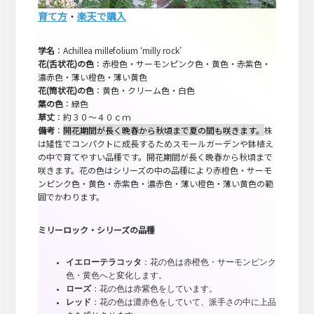
育て方
・
楽天で購入
学名
：Achillea millefolium ‘milly rock’
花(舌状花)の色
：赤橙色・サーモンピンク色・黄色・赤紫色・
濃赤色・薄い橙色・薄い黄色
花(筒状花)の色
：黄色・クリーム色・白色
葉の色
：緑色
草丈
：約３０～４０ｃｍ
備考
：
開花期間が長く晩春から秋頃まで夏の間も咲きます。
株
は矮性でコンパクトに成長するためスモールガーデンや鉢植え
の中で育てやすい品種です。開花期間が長く晩春から秋頃まで
咲きます。花の色はシリーズの中の品種により赤橙色・サーモ
ンピンク色・黄色・赤紫色・濃赤色・薄い橙色・薄い黄色の範
囲でかわります。
ミリーロック・シリーズの品種
イエローテラコッタ
：花の色は赤橙色・サーモンピンク
色・黄色へと変化します。
ローズ
：花の色は赤紫色をしています。
レッド
：花の色は濃赤色をしていて、派手さの中に上品