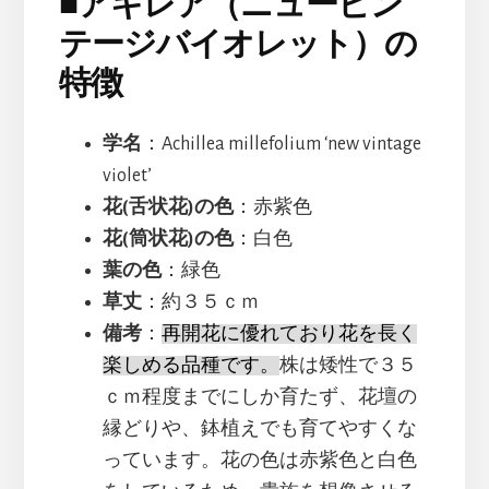
■
アキレア（ニュービン
テージバイオレット）の
特徴
学名
：Achillea millefolium ‘new vintage
violet’
花(舌状花)の色
：赤紫色
花(筒状花)の色
：白色
葉の色
：緑色
草丈
：約３５ｃｍ
備考
：
再開花に優れており花を長く
楽しめる品種です。
株は矮性で３５
ｃｍ程度までにしか育たず、花壇の
縁どりや、鉢植えでも育てやすくな
っています。花の色は赤紫色と白色