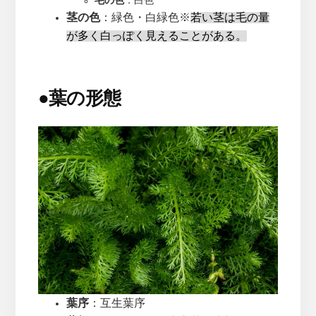
毛の色
：白色
茎の色
：緑色・白緑色※
若い茎は毛の量
が多く白っぽく見えることがある。
●
葉の形態
葉序
：互生葉序