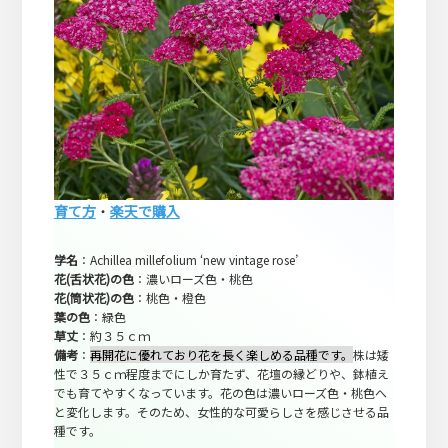
育て方
・
楽天で購入
学名
：Achillea millefolium ‘new vintage rose’
花(舌状花)の色
：濃いローズ色・桃色
花(筒状花)の色
：桃色・橙色
葉の色
：緑色
草丈
：約３５ｃｍ
備考
：
再開花に優れており花を長く楽しめる品種です。
株は矮
性で３５ｃｍ程度までにしか育たず、花壇の縁どりや、鉢植え
でも育てやすくなっています。花の色は濃いローズ色・桃色へ
と変化します。そのため、女性的な可愛らしさを感じさせる品
種です。