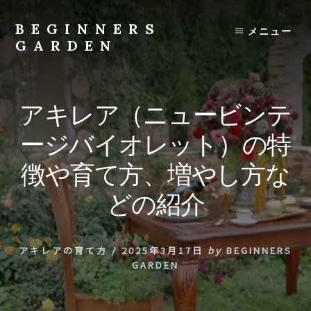
Skip
to
BEGINNERS
メニュー
content
GARDEN
植
物
の
アキレア（ニュービンテ
種
類
ージバイオレット）の特
や
育
徴や育て方、増やし方な
て
方
どの紹介
の
紹
介
アキレアの育て方
/
2025年3月17日
by
BEGINNERS
を
GARDEN
行
い