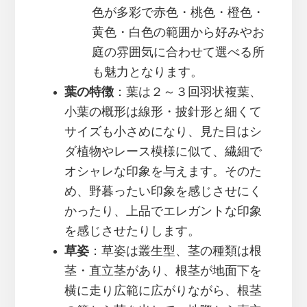
色が多彩で赤色・桃色・橙色・
黄色・白色の範囲から好みやお
庭の雰囲気に合わせて選べる所
も魅力となります。
葉の特徴
：葉は２～３回羽状複葉、
小葉の概形は線形・披針形と細くて
サイズも小さめになり、見た目はシ
ダ植物やレース模様に似て、繊細で
オシャレな印象を与えます。そのた
め、野暮ったい印象を感じさせにく
かったり、上品でエレガントな印象
を感じさせたりします。
草姿
：草姿は叢生型、茎の種類は根
茎・直立茎があり、根茎が地面下を
横に走り広範に広がりながら、根茎