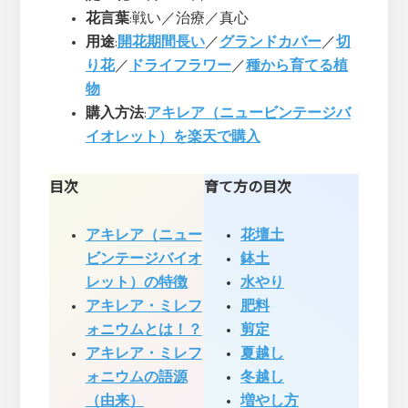
花言葉
:戦い／治療／真心
用途
:
開花期間長い
／
グランドカバー
／
切
り花
／
ドライフラワー
／
種から育てる植
物
購入方法
:
アキレア（ニュービンテージバ
イオレット）を楽天で購入
目次
育て方の目次
アキレア（ニュー
花壇土
ビンテージバイオ
鉢土
レット）の特徴
水やり
アキレア・ミレフ
肥料
ォニウムとは！？
剪定
アキレア・ミレフ
夏越し
ォニウムの語源
冬越し
（由来）
増やし方