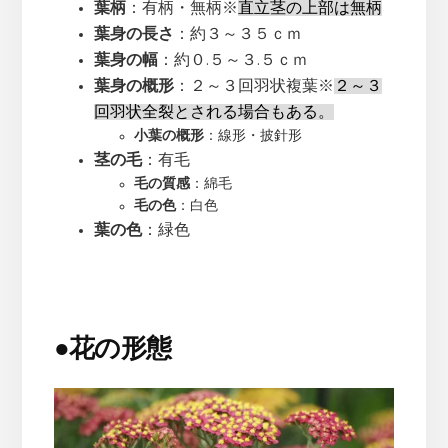
葉柄
：有柄・無柄※
直立茎の上部は無柄
葉身の長さ
：約３～３５ｃｍ
葉身の幅
：約０.５～３.５ｃｍ
葉身の概形
：２～３回羽状複葉※
２～３
回羽状全裂とされる場合もある。
小葉の概形
：線形・披針形
茎の毛
：有毛
毛の質感
：綿毛
毛の色
：白色
葉の色
：緑色
●
花の形態