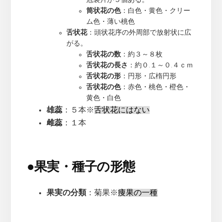
筒状花の色
：白色・黄色・クリー
ム色・薄い桃色
舌状花
：頭状花序の外周部で放射状に広
がる。
舌状花の数
：約３～８枚
舌状花の長さ
：約０.１～０.４ｃｍ
舌状花の形
：円形・広楕円形
舌状花の色
：赤色・桃色・橙色・
黄色・白色
雄蕊
：５本※
舌状花にはない
雌蕊
：１本
●
果実・種子の形態
果実の分類
：菊果※
痩果の一種