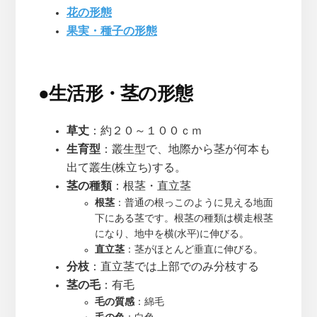
花の形態
果実・種子の形態
●
生活形・茎の形態
草丈
：約２０～１００ｃｍ
生育型
：叢生型で、地際から茎が何本も
出て叢生(株立ち)する。
茎の種類
：根茎・直立茎
根茎
：普通の根っこのように見える地面
下にある茎です。根茎の種類は横走根茎
になり、地中を横(水平)に伸びる。
直立茎
：茎がほとんど垂直に伸びる。
分枝
：直立茎では上部でのみ分枝する
茎の毛
：有毛
毛の質感
：綿毛