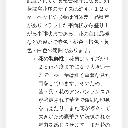
配置されている複合花序になる。頭
状散房花序のサイズは約４～１２ｃ
ｍ、ヘッドの形状は個体差・品種差
がありフラットな平面状から盛り上
がる半球状まである。花の色は品種
などの違いで赤色・桃色・橙色・黄
色・白色の範囲であります。
花の装飾性
：花房はサイズが１
２ｃｍ程度までになり大きい一
方で、茎・葉は細く華奢な見た
目をしています。そのため、
茎・葉・花のアンバンランスさ
が強調されて華奢で繊細な印象
を与えたり、また花が際立って
大きいため豪華さや洗練された
魅力を感じさせます。また花の