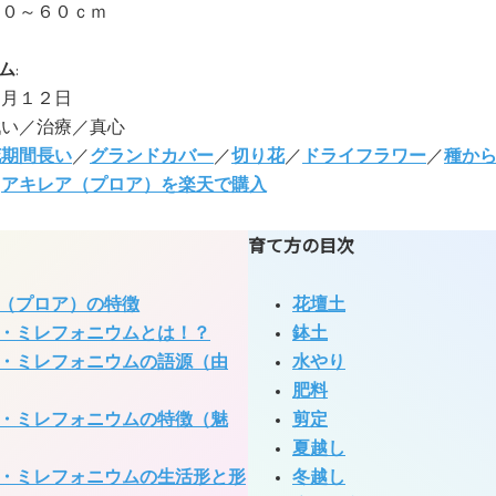
４０～６０ｃｍ
ム
:
７月１２日
戦い／治療／真心
花期間長い
／
グランドカバー
／
切り花
／
ドライフラワー
／
種か
:
アキレア（プロア）を楽天で購入
育て方の目次
（プロア）の特徴
花壇土
・ミレフォニウムとは！？
鉢土
・ミレフォニウムの語源（由
水やり
肥料
・ミレフォニウムの特徴（魅
剪定
夏越し
・ミレフォニウムの生活形と形
冬越し