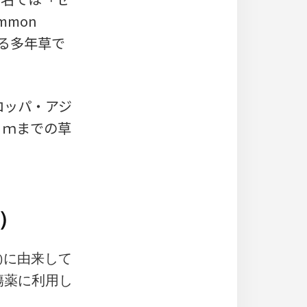
mmon
ばれる多年草で
ロッパ・アジ
０ｍまでの草
）
s)に由来して
傷薬に利用し