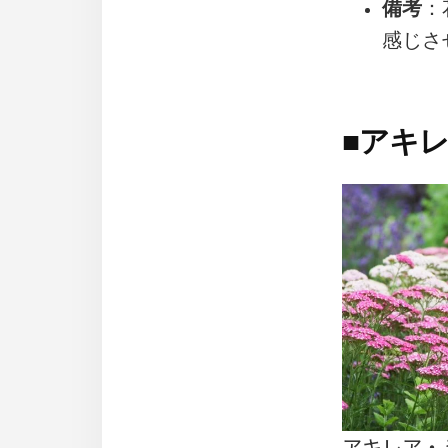
備考
：
感じさ
■
アキ
アキレア・ミレ