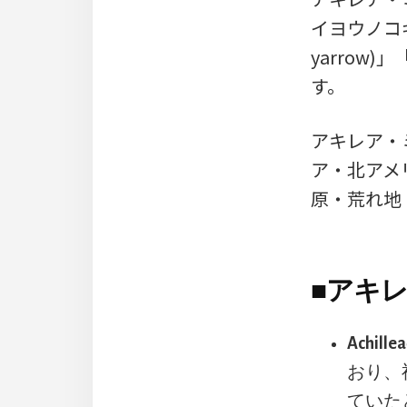
イヨウノコギ
yarrow)
す。
アキレア・
ア・北アメ
原・荒れ地
■
アキレ
Achil
おり、
ていた