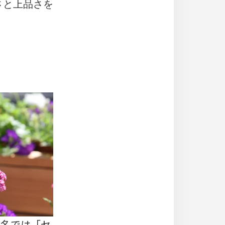
さと上品さを
、別名では「セ