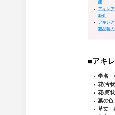
態
アキレア
紹介
アキレア
芸品種の
■
アキレ
学名
：Ac
花(舌
花(筒
葉の色
草丈
：