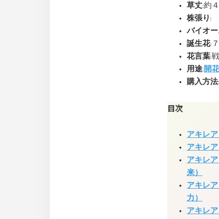
草丈
:約
株張り
:
バイオー
誕生花
:
花言葉
:
用途
:
開
購入方法
目次
アキレア
アキレア
アキレア
来）
アキレア
力）
アキレア