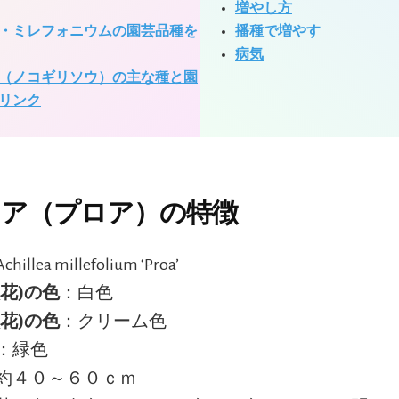
増やし方
・ミレフォニウムの園芸品種を
播種で増やす
病気
（ノコギリソウ）の主な種と園
リンク
ア（プロア）の特徴
hillea millefolium ‘Proa’
状花)の色
：白色
状花)の色
：クリーム色
：緑色
約４０～６０ｃｍ