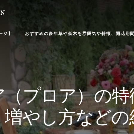
EN
ージ】
おすすめの多年草や低木を雰囲気や特徴、開花期間等
ア（プロア）の特
、増やし方などの