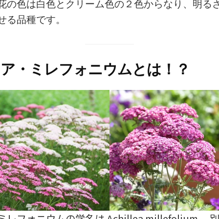
花の色は白色とクリーム色の２色からなり、明る
せる品種です。
レア・ミレフォニウムとは！？
フォニウムの学名は Achillea millefolium 