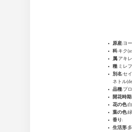
原産
:ヨ
科
:キク(as
属
:アキレ
種
:ミレフォ
別名
:セ
ネトル(devil
品種
:プロア
開花時期
花の色
:
葉の色
:
香り
:
生活形
: