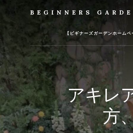
Skip
to
BEGINNERS GARD
content
植
物
の
【ビギナーズガーデンホームペ
種
類
や
育
て
方
の
アキレ
紹
介
を
方
行
い
ま