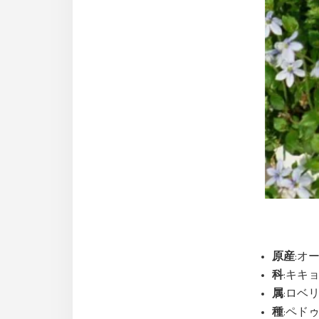
原産
:オ
科
:キキョウ
属
:ロベリア
種
:ペドゥン