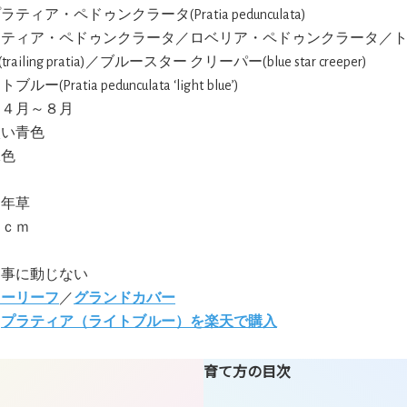
プラティア・ペドゥンクラータ(Pratia pedunculata)
ラティア・ペドゥンクラータ／ロベリア・ペドゥンクラータ／ト
ailing pratia)／ブルースター クリーパー(blue star creeper)
ブルー(Pratia pedunculata ‘light blue’)
:４月～８月
淡い青色
緑色
多年草
５ｃｍ
物事に動じない
ラーリーフ
／
グランドカバー
:
プラティア（ライトブルー）を楽天で購入
育て方の目次