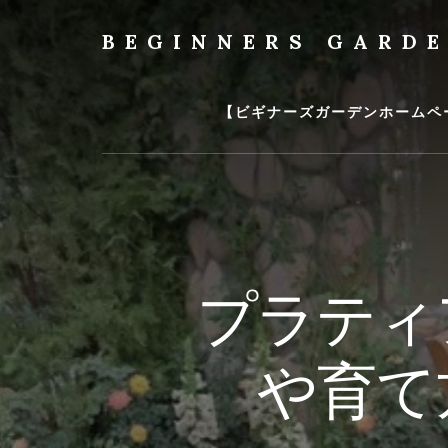
Skip
to
BEGINNERS GARD
content
植
物
の
【ビギナーズガーデンホームペ
種
類
や
育
て
方
の
プラティ
紹
介
を
や育て
行
い
ま