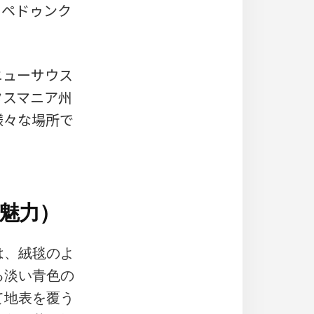
ア・ペドゥンク
ニューサウス
タスマニア州
様々な場所で
魅力）
は、絨毯のよ
る淡い青色の
て地表を覆う