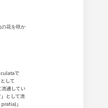
色の花を咲か
ulataで
語として
的に流通してい
ア」として流
atia)」