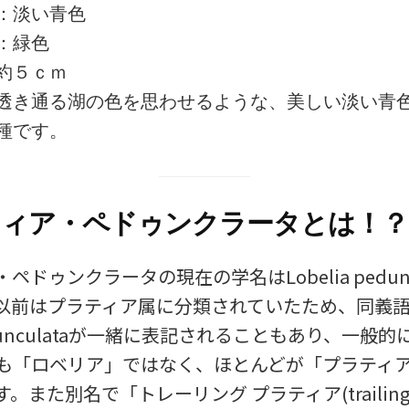
：淡い青色
：緑色
約５ｃｍ
透き通る湖の色を思わせるような、美しい淡い青
種です。
ティア・ペドゥンクラータとは！？
ペドゥンクラータの現在の学名はLobelia pedunc
以前はプラティア属に分類されていたため、同義
 pedunculataが一緒に表記されることもあり、一般
も「ロベリア」ではなく、ほとんどが「プラティ
また別名で「トレーリング プラティア(trailing pr