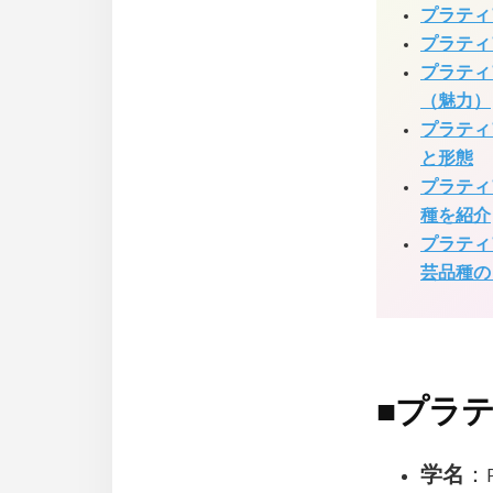
プラティ
プラティ
プラティ
（魅力）
プラティ
と形態
プラティ
種を紹介
プラティ
芸品種の
■
プラ
学名
：Pr