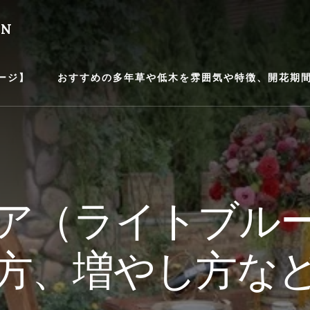
EN
ージ】
おすすめの多年草や低木を雰囲気や特徴、開花期間等
ア（ライトブル
方、増やし方な