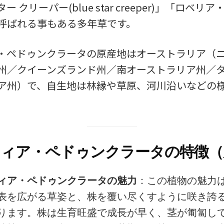
 クリーパー(blue star creeper)」「ロベリ
呼ばれる事もある多年草です。
・ペドゥンクラータの原産地はオーストラリア（
州／クイーンズランド州／南オーストラリア州／
ア州）で、自生地は林縁や草原、河川沿いなどの
。
ィア・ペドゥンクラータの特徴（
ィア・ペドゥンクラータの魅力
：この植物の魅力
表を広がる草姿と、株を覆い尽くすように咲き誇
ります。株は生育旺盛で成長が早く、茎が匍匐し