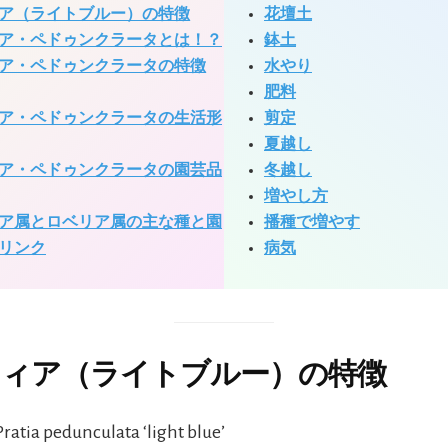
ア（ライトブルー）の特徴
花壇土
ア・ペドゥンクラータとは！？
鉢土
ア・ペドゥンクラータの特徴
水やり
肥料
ア・ペドゥンクラータの生活形
剪定
夏越し
ア・ペドゥンクラータの園芸品
冬越し
増やし方
ア属とロベリア属の主な種と園
播種で増やす
リンク
病気
ティア（ライトブルー）の特徴
atia pedunculata ‘light blue’