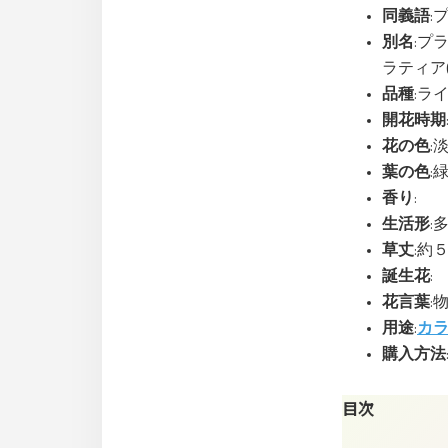
同義語
:
別名
:プ
ラティア(tr
品種
:ライト
開花時期
花の色
:
葉の色
:
香り
:
生活形
:
草丈
:約
誕生花
:
花言葉
:
用途
:
カ
購入方法
目次