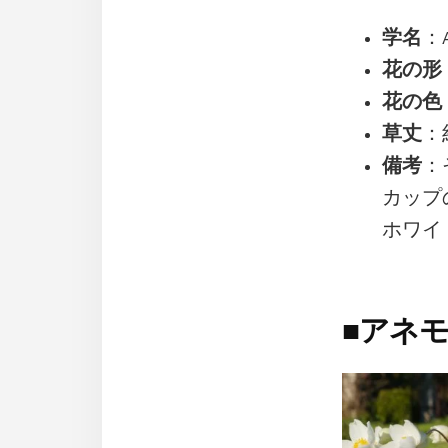
学名
：An
花の形
花の色
草丈
：
備考
：
カップ
ホワイ
■
アネ