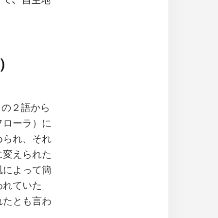
）
e」の２語から
フローラ）に
められ、それ
に変えられた
風によって簡
われていた
れたとも言わ