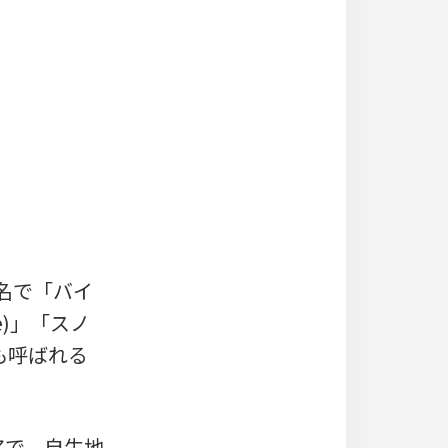
、別名で「バイ
e)」「スノ
とも呼ばれる
アで、自生地