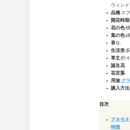
ウィンドフラ
品種
:スプリ
開花時期
花の色
:
葉の色
:
香り
:
生活形
:
草丈
:約
誕生花
:
花言葉
:
用途
:
グ
購入方法
目次
アネモネ
特徴