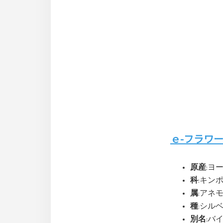
ｅ-フラワ
原産
:ヨ
科
:キンポウ
属
:アネモネ
種
:シルベス
別名
:バ