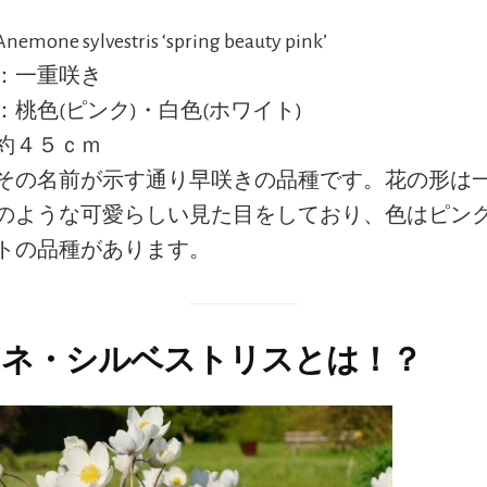
emone sylvestris ‘spring beauty pink’
：一重咲き
：桃色(ピンク)・白色(ホワイト)
約４５ｃｍ
その名前が示す通り早咲きの品種です。花の形は
のような可愛らしい見た目をしており、色はピン
トの品種があります。
モネ・シルベストリスとは！？