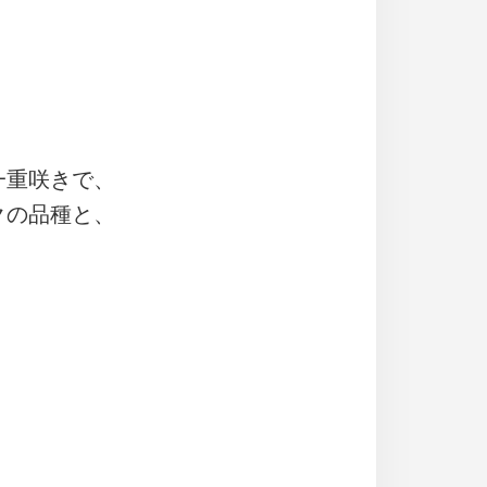
一重咲きで、
クの品種と、