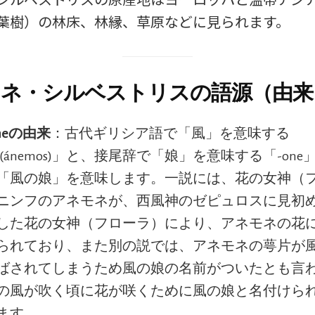
葉樹）の林床、林縁、草原などに見られます。
ネ・シルベストリスの語源（由来
oneの由来
：古代ギリシア語で「風」を意味する
μος(ánemos)」と、接尾辞で「娘」を意味する「-on
「風の娘」を意味します。一説には、花の女神（
ニンフのアネモネが、西風神のゼピュロスに見初
した花の女神（フローラ）により、アネモネの花
られており、また別の説では、アネモネの萼片が
ばされてしまうため風の娘の名前がついたとも言
の風が吹く頃に花が咲くために風の娘と名付けら
ます。