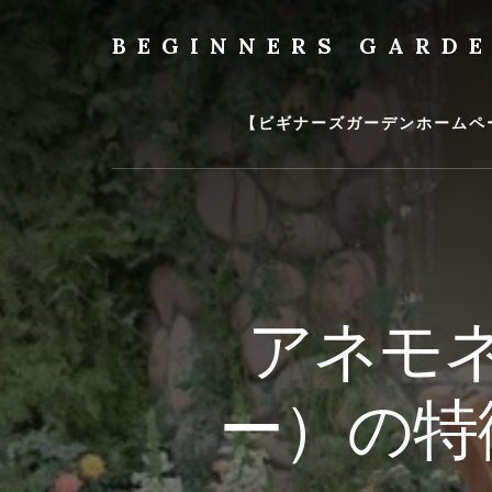
Skip
to
BEGINNERS GARD
content
植
物
の
【ビギナーズガーデンホームペ
種
類
や
育
て
方
の
アネモ
紹
介
を
ー）の特
行
い
ま