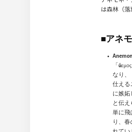
は森林（落
■
アネモ
Anem
「ἄνε
なり、
仕える
に嫉妬
と伝え
単に飛
り、春
れてい