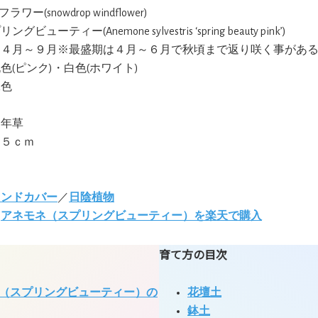
ワー(snowdrop windflower)
ングビューティー(Anemone sylvestris ‘spring beauty pink’)
:４月～９月※最盛期は４月～６月で秋頃まで返り咲く事があ
桃色(ピンク)・白色(ホワイト)
緑色
多年草
４５ｃｍ
ランドカバー
／
日陰植物
:
アネモネ（スプリングビューティー）を楽天で購入
育て方の目次
（スプリングビューティー）の
花壇土
鉢土