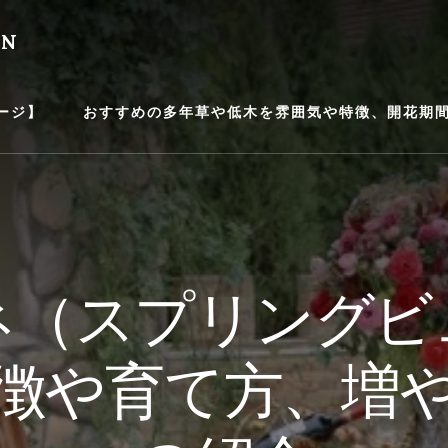
EN
ージ】
おすすめの多年草や低木を雰囲気や特徴、開花期間等
ネ（スプリングビ
徴や育て方、増