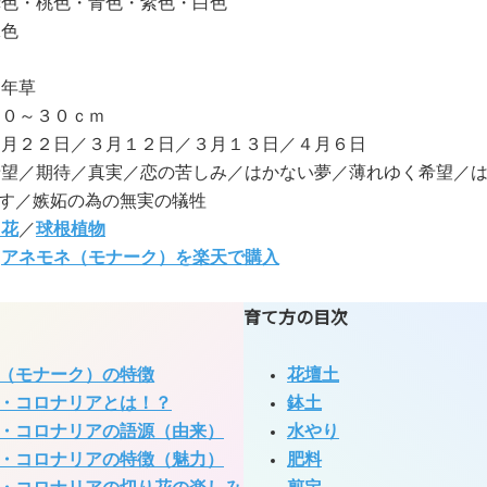
赤色・桃色・青色・紫色・白色
緑色
多年草
２０～３０ｃｍ
１月２２日／３月１２日／３月１３日／４月６日
希望／期待／真実／恋の苦しみ／はかない夢／薄れゆく希望／
す／嫉妬の為の無実の犠牲
り花
／
球根植物
:
アネモネ（モナーク）を楽天で購入
育て方の目次
（モナーク）の特徴
花壇土
・コロナリアとは！？
鉢土
・コロナリアの語源（由来）
水やり
・コロナリアの特徴（魅力）
肥料