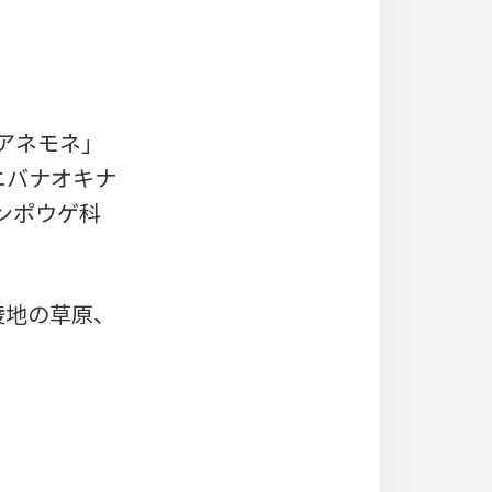
に「アネモネ」
ニバナオキナ
キンポウゲ科
陵地の草原、