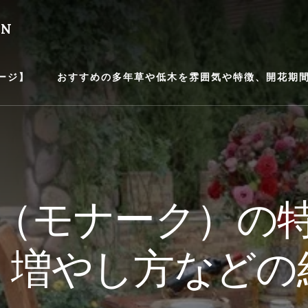
EN
ージ】
おすすめの多年草や低木を雰囲気や特徴、開花期間等
（モナーク）の
、増やし方などの