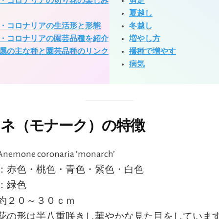
・コロナリアの切り花の楽しみ
剪定
夏越し
・コロナリアの生活形と形態
冬越し
・コロナリアの園芸品種を紹介
増やし方
属の主な種と園芸品種のリンク
播種で増やす
病気
ネ（モナーク）の特徴
nemone coronaria ‘monarch’
：赤色・桃色・青色・紫色・白色
：緑色
約２０～３０ｃｍ
花の形は半八重咲きし華やかな見た目をしていま