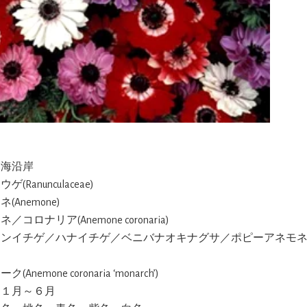
中海沿岸
ゲ(Ranunculaceae)
(Anemone)
／コロナリア(Anemone coronaria)
タンイチゲ／ハナイチゲ／ベニバナオキナグサ／ポピーアネモネ(p
ク(Anemone coronaria ‘monarch’)
:１月～６月