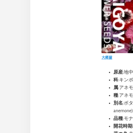
大郷屋
原産
:地
科
:キンポウ
属
:アネモネ
種
:アネモネ
別名
:ボ
anemone)
品種
:モナー
開花時期