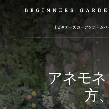
Skip
to
BEGINNERS GARD
content
植
物
の
【ビギナーズガーデンホームペ
種
類
や
育
て
方
の
アネモネ
紹
介
を
方
行
い
ま