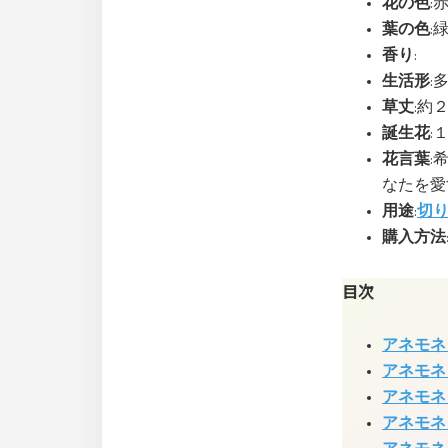
花の色
:
葉の色
:
香り
:
生活形
:
草丈
:約
誕生花
:
花言葉
:
なたを愛
用途
:
切
購入方法
目次
アネモネ
アネモネ
アネモネ
アネモネ