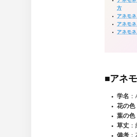
アネモネ
方
アネモネ
アネモネ
アネモネ
■
アネモ
学名
：A
花の色
葉の色
草丈
：
備考
：