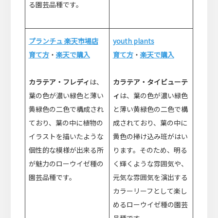
る園芸品種です。
プランチュ 楽天市場店
youth plants
育て方
・
楽天で購入
育て方
・
楽天で購入
カラテア・フレディ
は、
カラテア・タイビューテ
葉の色が濃い緑色と薄い
ィ
は、葉の色が濃い緑色
黄緑色の二色で構成され
と薄い黄緑色の二色で構
ており、葉の中に植物の
成されており、葉の中に
イラストを描いたような
黄色の掃け込み班がはい
個性的な模様が出来る所
ります。そのため、明る
が魅力のローウイゼ種の
く輝くような雰囲気や、
園芸品種です。
元気な雰囲気を演出する
カラーリーフとして楽し
めるローウイゼ種の園芸