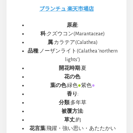
ま
す
プランチュ 楽天市場店
原産
:
科
:クズウコン(Marantaceae)
属
:カラテア(Calathea)
品種
:ノーザンライト(Calathea ‘northern
lights’)
開花時期
:夏
花の色
:
葉の色
:緑色
●
紫色
●
香り
:
分類
:多年草
被覆方法
:
草丈
:約
花言葉
:飛躍・強い思い・あたたかい