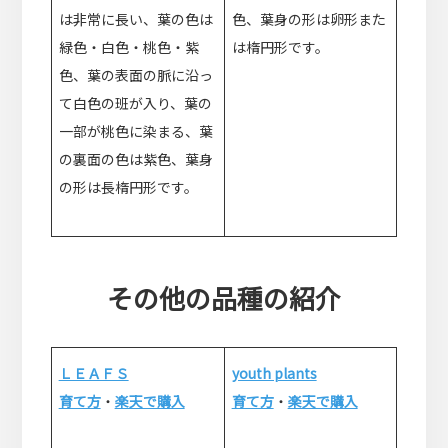
は非常に長い、葉の色は
色、葉身の形は卵形また
緑色・白色・桃色・紫
は楕円形です。
色、葉の表面の脈に沿っ
て白色の班が入り、葉の
一部が桃色に染まる、葉
の裏面の色は紫色、葉身
の形は長楕円形です。
その他の品種の紹介
ＬＥＡＦＳ
youth plants
育て方
・
楽天で購入
育て方
・
楽天で購入