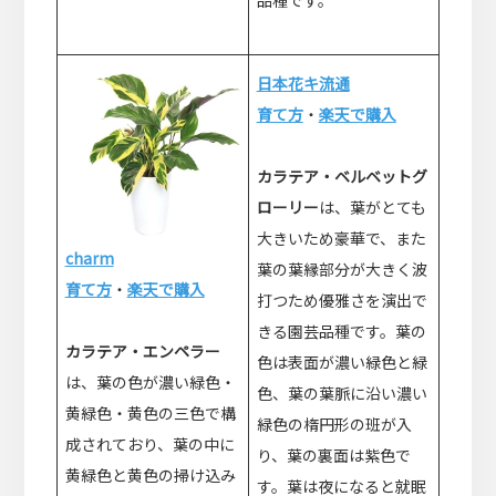
品種です。
日本花キ流通
育て方
・
楽天で購入
カラテア・ベルベットグ
ローリー
は、葉がとても
大きいため豪華で、また
charm
葉の葉縁部分が大きく波
育て方
・
楽天で購入
打つため優雅さを演出で
きる園芸品種です。葉の
カラテア・エンペラー
色は表面が濃い緑色と緑
は、葉の色が濃い緑色・
色、葉の葉脈に沿い濃い
黄緑色・黄色の三色で構
緑色の楕円形の班が入
成されており、葉の中に
り、葉の裏面は紫色で
黄緑色と黄色の掃け込み
す。葉は夜になると就眠