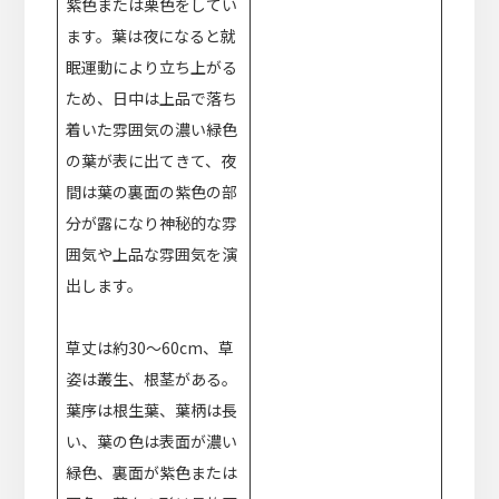
紫色または栗色をしてい
ます。葉は夜になると就
眠運動により立ち上がる
ため、日中は上品で落ち
着いた雰囲気の濃い緑色
の葉が表に出てきて、夜
間は葉の裏面の紫色の部
分が露になり神秘的な雰
囲気や上品な雰囲気を演
出します。
草丈は約30～60cm、草
姿は叢生、根茎がある。
葉序は根生葉、葉柄は長
い、葉の色は表面が濃い
緑色、裏面が紫色または