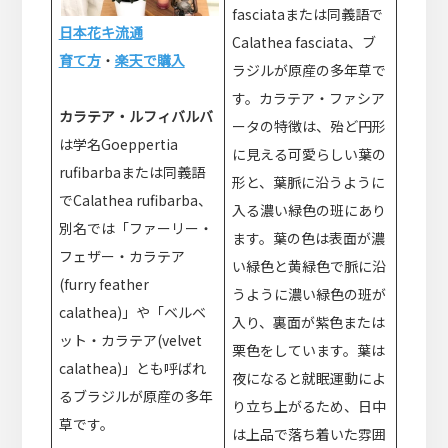
fasciataまたは同義語で
日本花キ流通
Calathea fasciata、ブ
育て方
・
楽天で購入
ラジルが原産の多年草で
す。カラテア・ファシア
カラテア・ルフィバルバ
ータの特徴は、殆ど円形
は学名Goeppertia
に見える可愛らしい葉の
rufibarbaまたは同義語
形と、葉脈に沿うように
でCalathea rufibarba、
入る濃い緑色の班にあり
別名では「ファーリー・
ます。葉の色は表面が濃
フェザー・カラテア
い緑色と黄緑色で脈に沿
(furry feather
うように濃い緑色の班が
calathea)」や「ベルベ
入り、裏面が紫色または
ット・カラテア(velvet
栗色をしています。葉は
calathea)」とも呼ばれ
夜になると就眠運動によ
るブラジルが原産の多年
り立ち上がるため、日中
草です。
は上品で落ち着いた雰囲