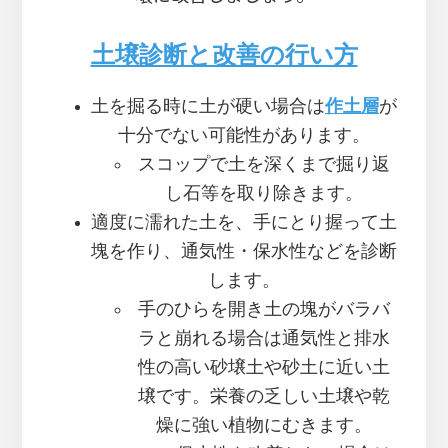
土壌診断と改善の行い方
土を掘る時に土が硬い場合は
作土層
が
十分でない可能性があります。
スコップで土を深くまで掘り返
し石等を取り除きます。
適度に濡れた土を、手にとり握って土
塊を作り、通気性・保水性などを診断
します。
手のひらを開き土の塊がバラバ
ラと崩れる場合は通気性と排水
性の高い砂壌土や砂土に近い土
壌です。栄養の乏しい土壌や乾
燥に強い植物にむきます。