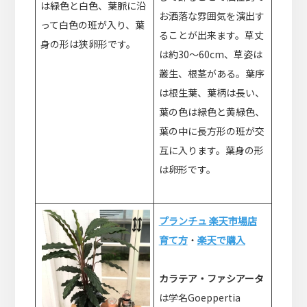
は緑色と白色、葉脈に沿
お洒落な雰囲気を演出す
って白色の班が入り、葉
ることが出来ます。草丈
身の形は狭卵形です。
は約30～60cm、草姿は
叢生、根茎がある。葉序
は根生葉、葉柄は長い、
葉の色は緑色と黄緑色、
葉の中に長方形の班が交
互に入ります。葉身の形
は卵形です。
プランチュ 楽天市場店
育て方
・
楽天で購入
カラテア・ファシアータ
は学名Goeppertia