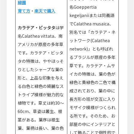
緑園
名Goeppertia
育て方
・
楽天で購入
kegeljaniiまたは同義語
でCalathea musaica、
カラテア・ビッタタ
は学
別名では「カラテア・ネ
名Calathea vittata、南
ットワーク(Calathea
アメリカが原産の多年草
network)」とも呼ばれ
です。カラテア・ビッタ
るブラジルが原産の多年
タの特徴は、ややほっそ
草です。カラテア・ムサ
りとしたシャープな葉の
イカの特徴は、葉の色が
形と、上品な印象を与え
緑色と黄緑色の二色で構
る白色と緑色の綺麗なス
成されており、葉の中に
トライプ模様が魅力的な
長方形の班が交互に入り
植物です。草丈は約30～
モザイク模様がつくられ
60cm、草姿は叢生、根
る所です。そのため、お
茎がある。葉序は根生
部屋の中にインテリアと
葉、葉柄は長い、葉の色
して飾ることで個性的で