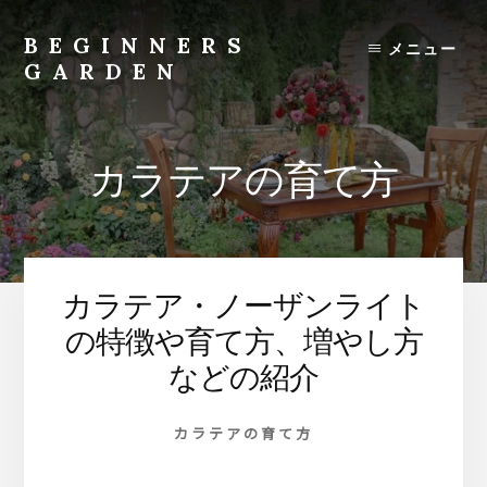
Skip
to
BEGINNERS
メニュー
content
GARDEN
植
物
の
カラテアの育て方
種
類
や
育
て
カラテア・ノーザンライト
方
の
の特徴や育て方、増やし方
紹
などの紹介
介
を
カラテアの育て方
行
い