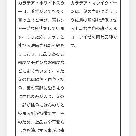
カラテア・ホワイトスタ
カラテア・マウイクイー
ー
は、葉柄がとても長く
ン
は、葉の主脈に沿うよ
真っ直ぐと伸び、葉もシ
うに鳥の羽根を想像させ
ャープな形状をしていま
る上品な白色の班が入る
す。そのため、スラリと
ローウイゼの園芸品種で
伸びる洗練された外観を
す。
しており、気品のあるお
部屋やモダンなお部屋な
どによく合います。また
葉の色は緑色・白色・桃
色、葉の葉脈に沿うよう
に白色の班が入り、葉の
一部が桃色にほんのりと
染まる所が特徴です。そ
のため、上品さや可愛ら
しさを演出する事が出来