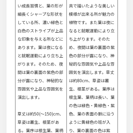
い成長習慣と、葉の形が
具で描いたような美しい
細長くシャープな形状を
模様が出来る所が魅力の
している所、濃い緑色と
植物です。また葉は夜に
白色のストライプが上品
なると就眠運動により立
な印象を与える所などに
ち上がります。そのた
あります。葉は夜になる
め、夜間は葉の裏面の紫
と就眠運動により立ち上
色の部分が露になり、神
がります。そのため、夜
秘的な雰囲気や上品な雰
間は葉の裏面の紫色の部
囲気を演出します。草丈
分が露になり、神秘的な
は約80cm、草姿は叢
雰囲気や上品な雰囲気を
生、根茎がある。葉序は
演出します。
根生葉、葉柄は長い、葉
の色は緑色・黄緑色・紫
草丈は約50(～150)cm、
色、葉の表面の脈に沿う
草姿は叢生、根茎があ
ように黄緑色の班が入
る。葉序は根生葉、葉柄
り、葉の裏面の色は紫