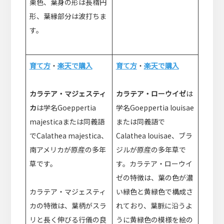
栗色、葉身の形は長楕円
形、葉縁部分は波打ちま
す。
育て方
・
楽天で購入
育て方
・
楽天で購入
カラテア・マジェスティ
カラテア・ローウイゼ
は
カ
は学名Goeppertia
学名Goeppertia louisae
majesticaまたは同義語
または同義語で
でCalathea majestica、
Calathea louisae、ブラ
南アメリカが原産の多年
ジルが原産の多年草で
草です。
す。カラテア・ローウイ
ゼの特徴は、葉の色が濃
カラテア・マジェスティ
い緑色と黄緑色で構成さ
カの特徴は、葉柄がスラ
れており、葉脈に沿うよ
リと長く伸びる行儀の良
うに黄緑色の模様を絵の