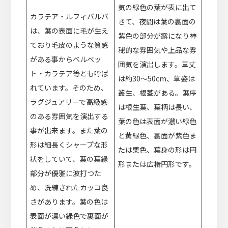
気の緑色の葉が表に出て
カラテア・ルフィバルバ
きて、夜間は葉の裏面の
は、葉の表面に毛が生え
紫色の部分が露になり神
ており毛皮のような質感
秘的な雰囲気や上品な雰
がある事からベルベッ
囲気を演出します。草丈
ト・カラテア等とも呼ば
は約30～50cm、草姿は
れています。そのため、
叢生、根茎がある。葉序
ラグジュアリーで高級感
は根生葉、葉柄は長い、
のある雰囲気を演出する
葉の色は表面が濃い緑色
事が出来ます。また葉の
と黄緑色、裏面が紫色ま
形は細長くシャープな形
たは栗色、葉身の形は円
状をしていて、葉の葉縁
形または広楕円形です。
部分が優雅に波打つた
め、洗練されたカッコ良
さがあります。葉の色は
表面が濃い緑色で裏面が