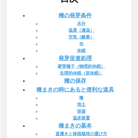
種の発芽条件
水分
温度（適温）
空気（酸素）
光
休眠
発芽促進処理
硬実種子（物理的休眠）
生理的休眠（胚休眠）
種の保存
種まきの時にあると便利な道具
種
培土
容器
温床装置
種まきの基本
直播きと移植栽培の選び方