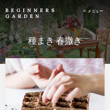
Skip
to
BEGINNERS
メニュー
content
GARDEN
植
物
の
種まき 春撒き
種
類
や
育
て
方
の
紹
介
を
行
い