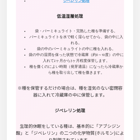
ジベレリン処理
低温湿層処理
袋・バーミキュライト・完熟した種を準備する。
バーミキュライトを水で軽く湿らせてから、袋の中に入
れる。
袋の中のバーミキュライトの中に種を入れる。
袋の中の湿潤を保った状態で冷蔵庫（約0～10度）の中に
入れて2ヶ月から3ヶ月程度保管します。
種を撒くのによい時期（発芽適温）になったら冷蔵庫か
ら種を取り出して種を撒きます。
※種を保管するだけの場合は、種を湿気のない密閉容
器に入れて冷蔵庫の中に保管します。
ジベレリン処理
生理的休眠をしている種は、基本的に「アブシジン
酸」と「ジベレリン」の二つの化学物質(ホルモン)によ
り制御されています。