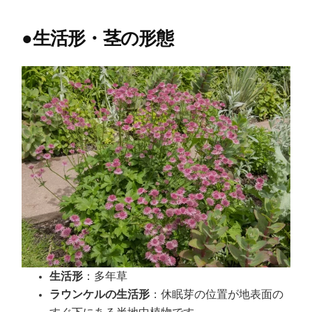
●
生活形・茎の形態
生活形
：多年草
ラウンケルの生活形
：休眠芽の位置が地表面の