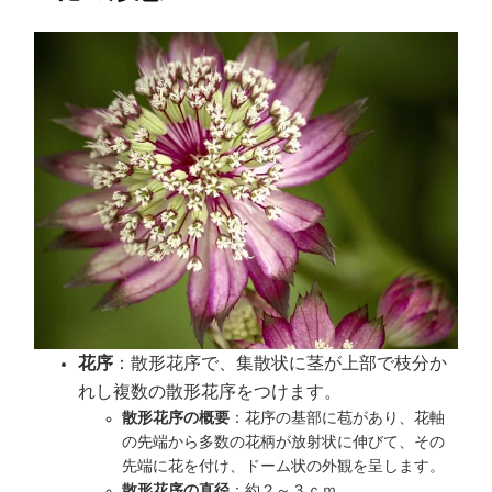
花序
：散形花序で、集散状に茎が上部で枝分か
れし複数の散形花序をつけます。
散形花序の概要
：花序の基部に苞があり、花軸
の先端から多数の花柄が放射状に伸びて、その
先端に花を付け、ドーム状の外観を呈します。
散形花序の直径
：約２～３ｃｍ