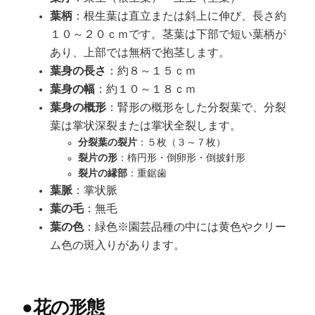
葉柄
：根生葉は直立または斜上に伸び、長さ約
１０～２０ｃｍです。茎葉は下部で短い葉柄が
あり、上部では無柄で抱茎します。
葉身の長さ
：約８～１５ｃｍ
葉身の幅
：約１０～１８ｃｍ
葉身の概形
：腎形の概形をした分裂葉で、分裂
葉は掌状深裂または掌状全裂します。
分裂葉の裂片
：５枚（３～７枚）
裂片の形
：楕円形・倒卵形・倒披針形
裂片の縁部
：重鋸歯
葉脈
：掌状脈
葉の毛
：無毛
葉の色
：緑色※園芸品種の中には黄色やクリー
ム色の斑入りがあります。
●
花の形態