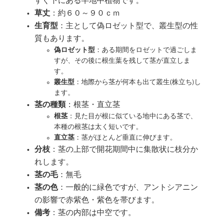
すぐ下にある半地中植物です。
草丈
：約６０～９０ｃｍ
生育型
：主として偽ロゼット型で、叢生型の性
質もあります。
偽ロゼット型
：ある期間をロゼットで過ごしま
すが、その後に根生葉を残して茎が直立しま
す。
叢生型
：地際から茎が何本も出て叢生(株立ち)し
ます。
茎の種類
：根茎・直立茎
根茎
：見た目が根に似ている地中にある茎で、
本種の根茎は太く短いです。
直立茎
：茎がほとんど垂直に伸びます。
分枝
：茎の上部で開花期間中に集散状に枝分か
れします。
茎の毛
：無毛
茎の色
：一般的に緑色ですが、アントシアニン
の影響で赤紫色・紫色を帯びます。
備考
：茎の内部は中空です。