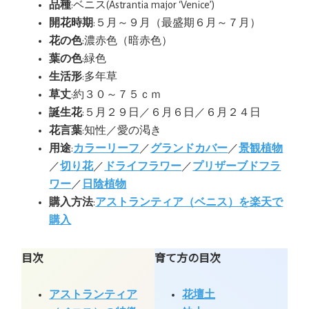
品種
:ベニス(Astrantia major ‘Venice’)
開花時期
:５月～９月（最盛期６月～７月）
花の色
:濃赤色（暗赤色）
葉の色
:緑色
生活形
:多年草
草丈
:約３０～７５ｃｍ
誕生花
:５月２９日／６月６日／６月２４日
花言葉
:知性／愛の渇き
用途
:
カラーリーフ
／
グランドカバー
／
景観植物
／
切り花
／
ドライフラワー
／
プリザーブドフラ
ワー
／
日陰植物
購入方法
:
アストランティア（ベニス）を楽天で
購入
目次
育て方の目次
アストランティア
花壇土