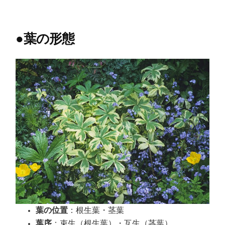
●
葉の形態
葉の位置
：根生葉・茎葉
葉序
：束生（根生葉）・互生（茎葉）