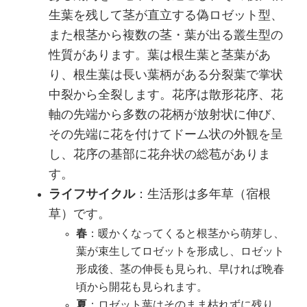
生葉を残して茎が直立する偽ロゼット型、
また根茎から複数の茎・葉が出る叢生型の
性質があります。葉は根生葉と茎葉があ
り、根生葉は長い葉柄がある分裂葉で掌状
中裂から全裂します。花序は散形花序、花
軸の先端から多数の花柄が放射状に伸び、
その先端に花を付けてドーム状の外観を呈
し、花序の基部に花弁状の総苞がありま
す。
ライフサイクル
：生活形は多年草（宿根
草）です。
春
：暖かくなってくると根茎から萌芽し、
葉が束生してロゼットを形成し、ロゼット
形成後、茎の伸長も見られ、早ければ晩春
頃から開花も見られます。
夏
：ロゼット葉はそのまま枯れずに残り、