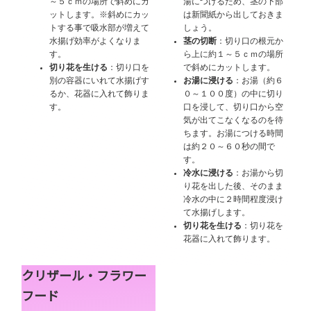
～５ｃｍの場所で斜めにカ
湯につけるため、茎の下部
ットします。※斜めにカッ
は新聞紙から出しておきま
トする事で吸水部が増えて
しょう。
水揚げ効率がよくなりま
茎の切断
：切り口の根元か
す。
ら上に約１～５ｃｍの場所
切り花を生ける
：切り口を
で斜めにカットします。
別の容器にいれて水揚げす
お湯に浸ける
：お湯（約６
るか、花器に入れて飾りま
０～１００度）の中に切り
す。
口を浸して、切り口から空
気が出てこなくなるのを待
ちます。お湯につける時間
は約２０～６０秒の間で
す。
冷水に浸ける
：お湯から切
り花を出した後、そのまま
冷水の中に２時間程度浸け
て水揚げします。
切り花を生ける
：切り花を
花器に入れて飾ります。
クリザール・フラワー
フード