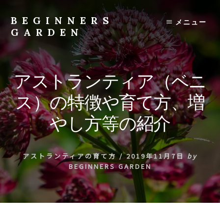
Skip
to
BEGINNERS
メニュー
content
GARDEN
植
物
の
アストランティア（ベニ
種
類
ス）の特徴や育て方、増
や
育
やし方等の紹介
て
方
の
アストランティアの育て方
/
2019年11月7日
by
紹
BEGINNERS GARDEN
介
を
行
い