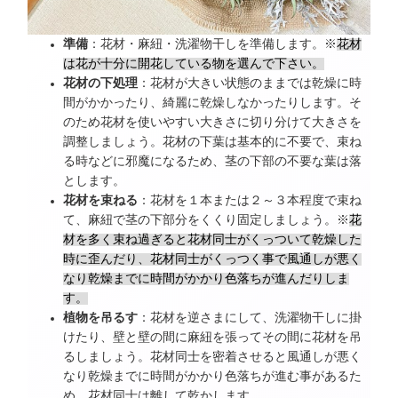
準備
：花材・麻紐・洗濯物干しを準備します。※
花材
は花が十分に開花している物を選んで下さい。
花材の下処理
：花材が大きい状態のままでは乾燥に時
間がかかったり、綺麗に乾燥しなかったりします。そ
のため花材を使いやすい大きさに切り分けて大きさを
調整しましょう。花材の下葉は基本的に不要で、束ね
る時などに邪魔になるため、茎の下部の不要な葉は落
とします。
花材を束ねる
：花材を１本または２～３本程度で束ね
て、麻紐で茎の下部分をくくり固定しましょう。※
花
材を多く束ね過ぎると花材同士がくっついて乾燥した
時に歪んだり、花材同士がくっつく事で風通しが悪く
なり乾燥までに時間がかかり色落ちが進んだりしま
す。
植物を吊るす
：花材を逆さまにして、洗濯物干しに掛
けたり、壁と壁の間に麻紐を張ってその間に花材を吊
るしましょう。花材同士を密着させると風通しが悪く
なり乾燥までに時間がかかり色落ちが進む事があるた
め、花材同士は離して乾かします。