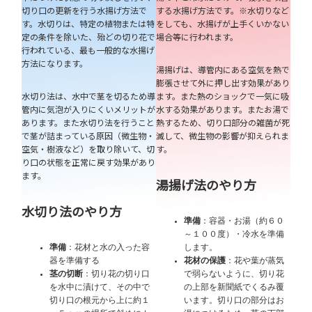
切り口の更新を行う水揚げ方法で
する水揚げ方法です。※水切りなど
す。水切りは、特定の植物または特
をしても、水揚げが上手くいかない
定の条件を除いた、殆どの切り花で
場合等に行われます。
行われている、最も一般的な水揚げ
方法になります。
湯揚げは、導管内にある空気を熱で
膨張させて外に押し出す効果があり
水切り法は、水中で茎を切るため導
ます。また熱のショックで一気に吸
管内に気泡が入りにくいメリットが
水する効果があります。またお湯で
あります。また水切り法を行うこと
熱するため、切り口部分の雑菌が死
で茎が詰まっている原因（微生物・
滅して、微生物の影響が抑えられま
空気・樹液など）を取り除いて、切
す。
り口の状態を正常に戻す効果があり
ます。
湯揚げ法のやり方
水切り法のやり方
準備
：容器・お湯（約６０
～１００度）・冷水を準備
準備
：花材と水の入った容
します。
器を準備する
花材の保護
：花や葉が蒸気
茎の切断
：切り花の切り口
で弱らないように、切り花
を水中に漬けて、その中で
の上部を新聞紙でくるみ覆
切り口の根元から上に約１
います。切り口の部分はお