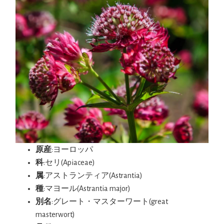
原産
:ヨーロッパ
科
:セリ(Apiaceae)
属
:アストランティア(Astrantia)
種
:マヨール(Astrantia major)
別名
:グレート・マスターワート(great
masterwort)