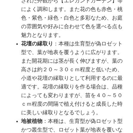
された外観から【エレガントガーデン】等
によく調和します。また花の色も赤色・桃
色・紫色・緑色・白色と多彩なため、お庭
の雰囲気や好みに合わせて色を選べる点も
魅力となります。
花壇の縁取り
：本種は生育型が偽ロゼット
型で、葉が地表を覆うように広がります。
また開花期には茎が長く伸びますが、葉の
高さは約２０～３０ｃｍ程度と低いため、
小道や花壇の縁取りとして利用するのに最
適です。花壇の縁取りを作る場合は、品種
によっても変わりますが、苗を４０～５０
ｃｍ程度の間隔で植え付けると成長した時
に美しい縁取りとなるでしょう。
地被植物
：本種は、生育型が偽ロゼット型
かつ叢生型で、ロゼット葉が地表を覆いな