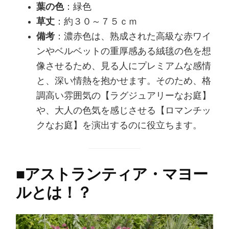
葉の色
：緑色
草丈
：約３０～７５ｃｍ
備考
：濃赤色は、熟成された高級な赤ワイ
ンやベルベットの重厚感ある絨毯の色を想
像させるため、見る人にプレミアムな感情
と、深い情熱を抱かせます。そのため、格
調高い雰囲気の【ラグジュアリーなお庭】
や、大人の色気を感じさせる【ロマンチッ
クなお庭】を演出するのに役立ちます。
■
アストランティア・マヨー
ルとは！？