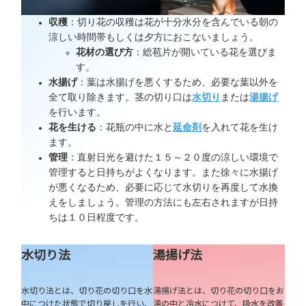
収穫
：切り花の収穫は花が十分水分を含んでいる朝の
涼しい時間帯もしくは夕方におこないましょう。
花材の選び方
：総苞片が開いている花を選びま
す。
水揚げ
：葉は水揚げを悪くするため、必要な葉以外を
全て取り除きます。茎の切り口は
水切り
または
湯揚げ
を行います。
花を生ける
：花瓶の中に水と
延命剤
を入れて花を生け
ます。
管理
：直射日光を避けた１５～２０度の涼しい環境で
管理すると日持ちがよくなります。また徐々に水揚げ
が悪くなるため、必要に応じて水切りを再度して水換
えをしましょう。管理の方法にも左右されますが日持
ちは１０日程度です。
水切り法
湯揚げ法
水切り法とは、切り花の切り口を水
湯揚げ法とは、切り花の切り口をお
中につけた状態で切り戻しを行い、
湯の中と冷水につけて、吸水を改善