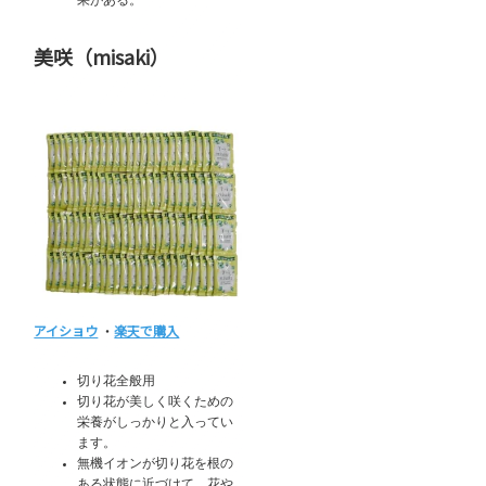
美咲（misaki）
アイショウ
・
楽天で購入
切り花全般用
切り花が美しく咲くための
栄養がしっかりと入ってい
ます。
無機イオンが切り花を根の
ある状態に近づけて、花や