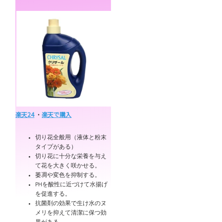
楽天24
・
楽天で購入
切り花全般用（液体と粉末
タイプがある）
切り花に十分な栄養を与え
て花を大きく咲かせる。
萎凋や変色を抑制する。
PHを酸性に近づけて水揚げ
を促進する。
抗菌剤の効果で生け水のヌ
メリを抑えて清潔に保つ効
果がある。