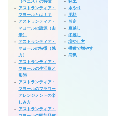
（ベニス）の特徴
鉢土
アストランティア・
水やり
マヨールとは！？
肥料
アストランティア・
剪定
マヨールの語源（由
夏越し
来）
冬越し
アストランティア・
増やし方
マヨールの特徴（魅
播種で増やす
力）
病気
アストランティア・
マヨールの生活形と
形態
アストランティア・
マヨールのフラワー
アレンジメントの楽
しみ方
アストランティア・
マヨールの園芸品種