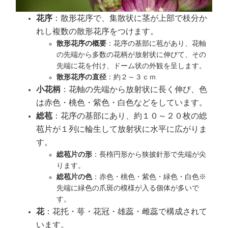
花序
：散形花序で、集散状に茎が上部で枝分か
れし複数の散形花序をつけます。
散形花序の概要
：花序の基部に苞があり、花軸
の先端から多数の花柄が放射状に伸びて、その
先端に花を付け、ドーム状の外観を呈します。
散形花序の直径
：約２～３ｃｍ
小花柄
：花軸の先端から放射状に長く伸び、色
は赤色・桃色・紫色・白色などをしています。
総苞
：花序の基部にあり、約１０～２０枚の総
苞片が１列に輪生して放射状に水平に広がりま
す。
総苞片の形
：長楕円形から狭披針形で先端が尖
ります。
総苞片の色
：赤色・桃色・紫色・緑色・白色※
先端に緑色の爪斑の模様が入る個体が多いで
す。
花
：花托・萼・花冠・雄蕊・雌蕊で構成されて
います。