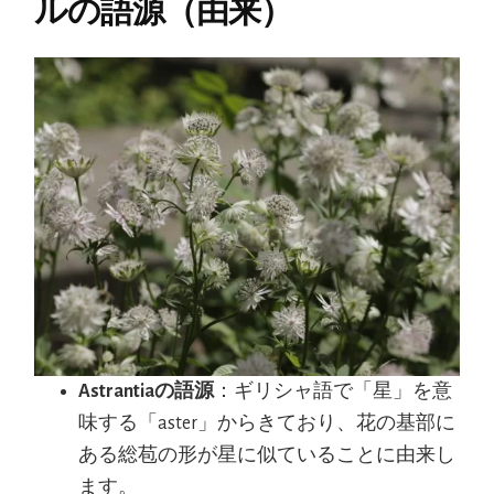
ルの語源（由来）
Astrantiaの語源
：ギリシャ語で「星」を意
味する「aster」からきており、花の基部に
ある総苞の形が星に似ていることに由来し
ます。