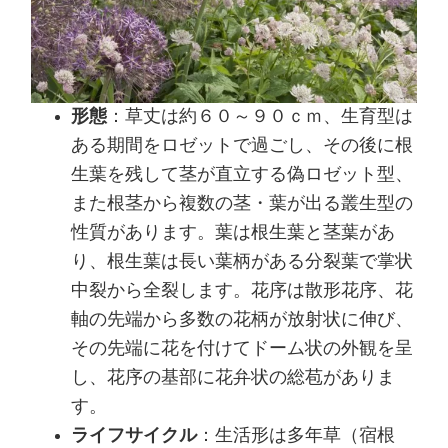
形態
：草丈は約６０～９０ｃｍ、生育型は
ある期間をロゼットで過ごし、その後に根
生葉を残して茎が直立する偽ロゼット型、
また根茎から複数の茎・葉が出る叢生型の
性質があります。葉は根生葉と茎葉があ
り、根生葉は長い葉柄がある分裂葉で掌状
中裂から全裂します。花序は散形花序、花
軸の先端から多数の花柄が放射状に伸び、
その先端に花を付けてドーム状の外観を呈
し、花序の基部に花弁状の総苞がありま
す。
ライフサイクル
：生活形は多年草（宿根