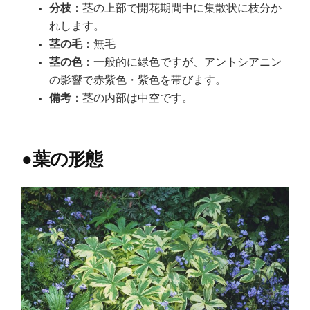
分枝
：茎の上部で開花期間中に集散状に枝分か
れします。
茎の毛
：無毛
茎の色
：一般的に緑色ですが、アントシアニン
の影響で赤紫色・紫色を帯びます。
備考
：茎の内部は中空です。
●
葉の形態