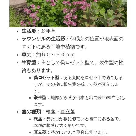
生活形
：多年草
ラウンケルの生活形
：休眠芽の位置が地表面の
すぐ下にある半地中植物です。
草丈
：約６０～９０ｃｍ
生育型
：主として偽ロゼット型で、叢生型の性
質もあります。
偽ロゼット型
：ある期間をロゼットで過ごしま
すが、その後に根生葉を残して茎が直立しま
す。
叢生型
：地際から茎が何本も出て叢生(株立ち)し
ます。
茎の種類
：根茎・直立茎
根茎
：見た目が根に似ている地中にある茎で、
本種の根茎は太く短いです。
直立茎
：茎がほとんど垂直に伸びます。