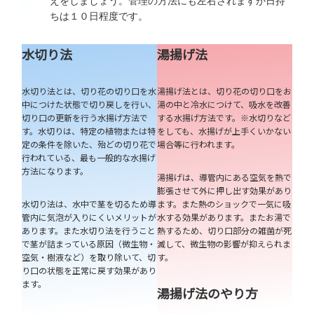
えをしましょう。管理の方法にも左右されますが日持
ちは１０日程度です。
水切り法
湯揚げ法
水切り法とは、切り花の切り口を水
湯揚げ法とは、切り花の切り口をお
中につけた状態で切り戻しを行い、
湯の中と冷水につけて、吸水を改善
切り口の更新を行う水揚げ方法で
する水揚げ方法です。※水切りなど
す。水切りは、特定の植物または特
をしても、水揚げが上手くいかない
定の条件を除いた、殆どの切り花で
場合等に行われます。
行われている、最も一般的な水揚げ
方法になります。
湯揚げは、導管内にある空気を熱で
膨張させて外に押し出す効果があり
水切り法は、水中で茎を切るため導
ます。また熱のショックで一気に吸
管内に気泡が入りにくいメリットが
水する効果があります。またお湯で
あります。また水切り法を行うこと
熱するため、切り口部分の雑菌が死
で茎が詰まっている原因（微生物・
滅して、微生物の影響が抑えられま
空気・樹液など）を取り除いて、切
す。
り口の状態を正常に戻す効果があり
ます。
湯揚げ法のやり方