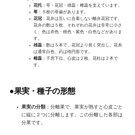
花托
：萼・花冠・雄蕊・雌蕊を支えています。
萼
：５枚の萼歯があります。
花冠
：花弁は互いに合着しない離弁花冠です。
花弁の数は５枚、それぞれの花弁は非常に小さ
く、色は赤色・桃色・紫色・白色などがありま
す。
雄蕊
：数は５本で、花冠より長く突出し、花糸
は通常白色、葯は楕円形です。
雌蕊
：子房下位、心皮は２枚、花柱は２本で
す。
●
果実・種子の形態
果実の分類
：分離果で、果実が熟すと心皮ごと
に縦に２つに分離します。この分離した各部は
分果です。