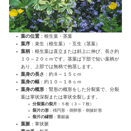
葉の位置
：根生葉・茎葉
葉序
：束生（根生葉）・互生（茎葉）
葉柄
：根生葉は直立または斜上に伸び、長さ約
１０～２０ｃｍです。茎葉は下部で短い葉柄が
あり、上部では無柄で抱茎します。
葉身の長さ
：約８～１５ｃｍ
葉身の幅
：約１０～１８ｃｍ
葉身の概形
：腎形の概形をした分裂葉で、分裂
葉は掌状深裂または掌状全裂します。
分裂葉の裂片
：５枚（３～７枚）
裂片の形
：楕円形・倒卵形・倒披針形
裂片の縁部
：重鋸歯
葉脈
：掌状脈