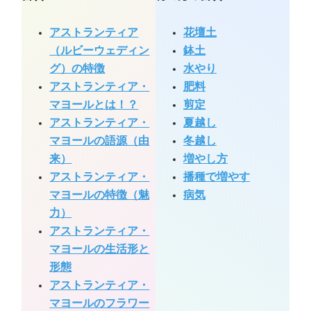
アストランティア
花壇土
（ルビーウェディン
鉢土
グ）の特徴
水やり
アストランティア・
肥料
マヨールとは！？
剪定
アストランティア・
夏越し
マヨールの語源（由
冬越し
来）
増やし方
アストランティア・
播種で増やす
マヨールの特徴（魅
病気
力）
アストランティア・
マヨールの生活形と
形態
アストランティア・
マヨールのフラワー