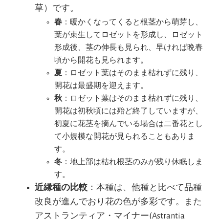
草）です。
春
：暖かくなってくると根茎から萌芽し、
葉が束生してロゼットを形成し、ロゼット
形成後、茎の伸長も見られ、早ければ晩春
頃から開花も見られます。
夏
：ロゼット葉はそのまま枯れずに残り、
開花は最盛期を迎えます。
秋
：ロゼット葉はそのまま枯れずに残り、
開花は初秋頃には殆ど終了していますが、
初夏に花茎を摘んでいる場合は二番花とし
て小規模な開花が見られることもありま
す。
冬
：地上部は枯れ根茎のみが残り休眠しま
す。
近縁種の比較
：本種は、他種と比べて品種
改良が進んでおり花の色が多彩です。また
アストランティア・マイナー(Astrantia