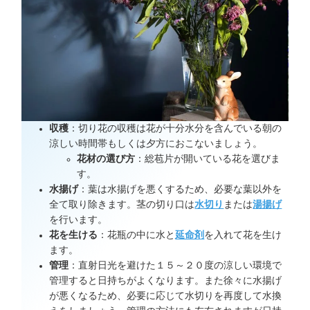
収穫
：切り花の収穫は花が十分水分を含んでいる朝の
涼しい時間帯もしくは夕方におこないましょう。
花材の選び方
：総苞片が開いている花を選びま
す。
水揚げ
：葉は水揚げを悪くするため、必要な葉以外を
全て取り除きます。茎の切り口は
水切り
または
湯揚げ
を行います。
花を生ける
：花瓶の中に水と
延命剤
を入れて花を生け
ます。
管理
：直射日光を避けた１５～２０度の涼しい環境で
管理すると日持ちがよくなります。また徐々に水揚げ
が悪くなるため、必要に応じて水切りを再度して水換