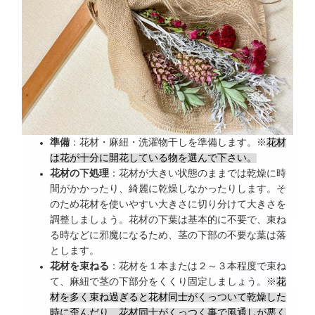
準備
：花材・麻紐・洗濯物干しを準備します。※
花材
は花が十分に開花している物を選んで下さい。
花材の下処理
：花材が大きい状態のままでは乾燥に時
間がかかったり、綺麗に乾燥しなかったりします。そ
のため花材を使いやすい大きさに切り分けて大きさを
調整しましょう。花材の下葉は基本的に不要で、束ね
る時などに邪魔になるため、茎の下部の不要な葉は落
とします。
花材を束ねる
：花材を１本または２～３本程度で束ね
て、麻紐で茎の下部分をくくり固定しましょう。※
花
材を多く束ね過ぎると花材同士がくっついて乾燥した
時に歪んだり、花材同士がくっつく事で風通しが悪く