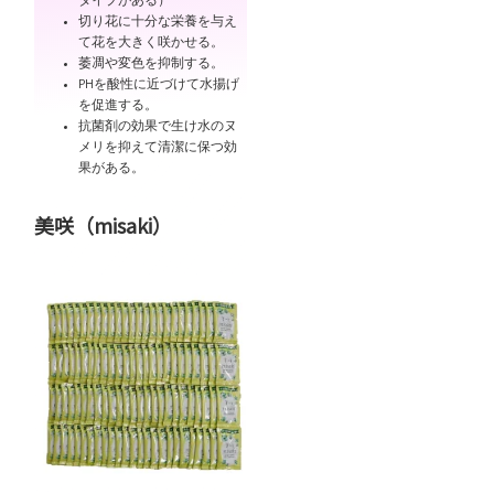
タイプがある）
切り花に十分な栄養を与え
て花を大きく咲かせる。
萎凋や変色を抑制する。
PHを酸性に近づけて水揚げ
を促進する。
抗菌剤の効果で生け水のヌ
メリを抑えて清潔に保つ効
果がある。
美咲（misaki）