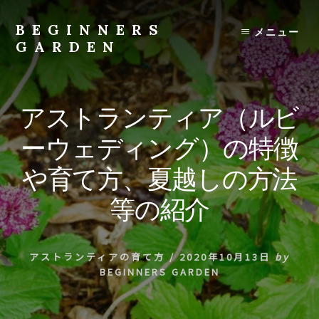
Skip
to
BEGINNERS
メニュー
content
GARDEN
植
物
の
アストランティア（ルビ
種
類
ーウェディング）の特徴
や
育
や育て方、夏越しの方法
て
方
等の紹介
の
紹
介
アストランティアの育て方
/
2020年10月13日
by
を
BEGINNERS GARDEN
行
い