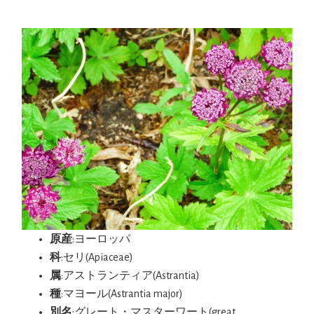
原産
:ヨーロッパ
科
:セリ(Apiaceae)
属
:アストランティア(Astrantia)
種
:マヨール(Astrantia major)
別名
:グレート・マスターワート(great