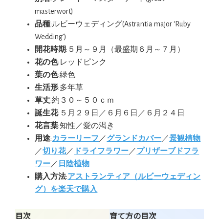
masterwort)
品種
:ルビーウェディング(Astrantia major ‘Ruby
Wedding’)
開花時期
:５月～９月（最盛期６月～７月）
花の色
:レッドピンク
葉の色
:緑色
生活形
:多年草
草丈
:約３０～５０ｃｍ
誕生花
:５月２９日／６月６日／６月２４日
花言葉
:知性／愛の渇き
用途
:
カラーリーフ
／
グランドカバー
／
景観植物
／
切り花
／
ドライフラワー
／
プリザーブドフラ
ワー
／
日陰植物
購入方法
:
アストランティア（ルビーウェディン
グ）を楽天で購入
目次
育て方の目次