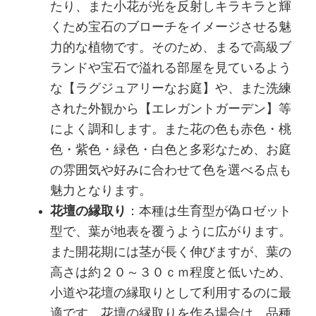
たり、また小花が光を反射しキラキラと輝
くため宝石のブローチをイメージさせる魅
力的な植物です。そのため、まるで高級ブ
ランドや宝石で溢れる部屋を見ているよう
な【ラグジュアリーなお庭】や、また洗練
された外観から【エレガントガーデン】等
によく調和します。また花の色も赤色・桃
色・紫色・緑色・白色と多彩なため、お庭
の雰囲気や好みに合わせて色を選べる点も
魅力となります。
花壇の縁取り
：本種は生育型が偽ロゼット
型で、葉が地表を覆うように広がります。
また開花期には茎が長く伸びますが、葉の
高さは約２０～３０ｃｍ程度と低いため、
小道や花壇の縁取りとして利用するのに最
適です。花壇の縁取りを作る場合は、品種