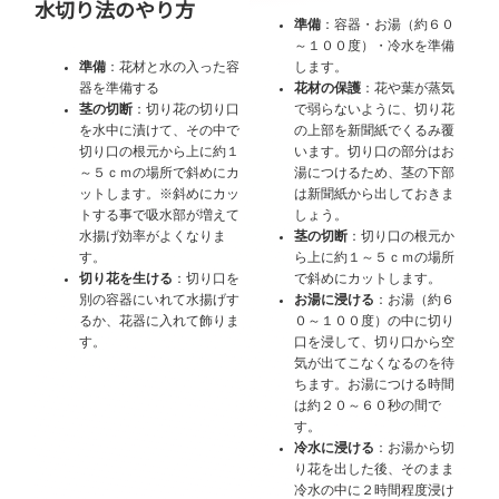
水切り法のやり方
準備
：容器・お湯（約６０
～１００度）・冷水を準備
準備
：花材と水の入った容
します。
器を準備する
花材の保護
：花や葉が蒸気
茎の切断
：切り花の切り口
で弱らないように、切り花
を水中に漬けて、その中で
の上部を新聞紙でくるみ覆
切り口の根元から上に約１
います。切り口の部分はお
～５ｃｍの場所で斜めにカ
湯につけるため、茎の下部
ットします。※斜めにカッ
は新聞紙から出しておきま
トする事で吸水部が増えて
しょう。
水揚げ効率がよくなりま
茎の切断
：切り口の根元か
す。
ら上に約１～５ｃｍの場所
切り花を生ける
：切り口を
で斜めにカットします。
別の容器にいれて水揚げす
お湯に浸ける
：お湯（約６
るか、花器に入れて飾りま
０～１００度）の中に切り
す。
口を浸して、切り口から空
気が出てこなくなるのを待
ちます。お湯につける時間
は約２０～６０秒の間で
す。
冷水に浸ける
：お湯から切
り花を出した後、そのまま
冷水の中に２時間程度浸け