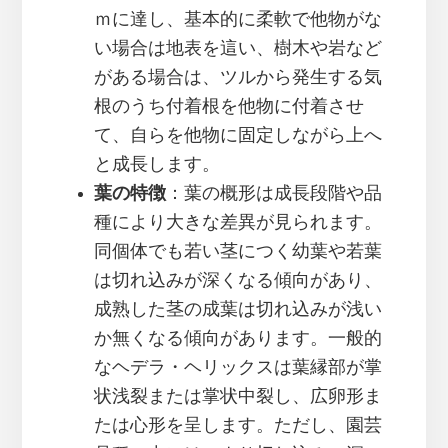
ｍに達し、基本的に柔軟で他物がな
い場合は地表を這い、樹木や岩など
がある場合は、ツルから発生する気
根のうち付着根を他物に付着させ
て、自らを他物に固定しながら上へ
と成長します。
葉の特徴
：葉の概形は成長段階や品
種により大きな差異が見られます。
同個体でも若い茎につく幼葉や若葉
は切れ込みが深くなる傾向があり、
成熟した茎の成葉は切れ込みが浅い
か無くなる傾向があります。一般的
なヘデラ・ヘリックスは葉縁部が掌
状浅裂または掌状中裂し、広卵形ま
たは心形を呈します。ただし、園芸