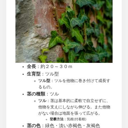
全長
：約２０～３０ｍ
生育型
：ツル型
ツル型
：ツルを他物に巻き付けて成長す
るもの。
茎の種類
：ツル
ツル
：茎は基本的に柔軟で自立せずに、
他物を支えにしながら伸びる。また他物
がない場合は地面を張って広がる。
登攀方法
：気根(付着根)
茎の色
：緑色・淡い赤褐色・灰褐色