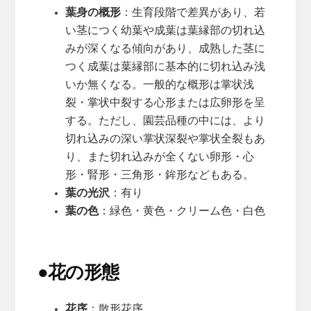
葉身の概形
：生育段階で差異があり、若
い茎につく幼葉や成葉は葉縁部の切れ込
みが深くなる傾向があり、成熟した茎に
つく成葉は葉縁部に基本的に切れ込み浅
いか無くなる。一般的な概形は掌状浅
裂・掌状中裂する心形または広卵形を呈
する。ただし、園芸品種の中には、より
切れ込みの深い掌状深裂や掌状全裂もあ
り、また切れ込みが全くない卵形・心
形・腎形・三角形・鉾形などもある。
葉の光沢
：有り
葉の色
：緑色・黄色・クリーム色・白色
●
花の形態
花序
：散形花序