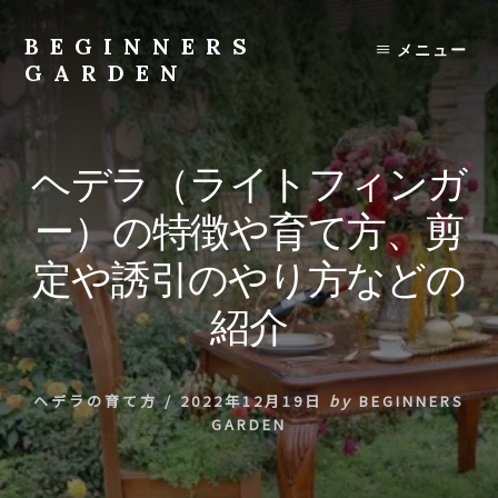
Skip
to
BEGINNERS
メニュー
content
GARDEN
植
物
の
ヘデラ（ライトフィンガ
種
類
ー）の特徴や育て方、剪
や
育
定や誘引のやり方などの
て
方
紹介
の
紹
介
ヘデラの育て方
/
2022年12月19日
by
BEGINNERS
を
GARDEN
行
い