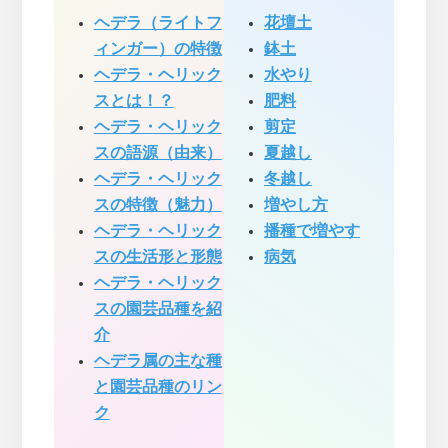
ヘデラ（ライトフ
花壇土
ィンガー）の特徴
鉢土
ヘデラ・ヘリック
水やり
スとは！？
肥料
ヘデラ・ヘリック
剪定
スの語源（由来）
夏越し
ヘデラ・ヘリック
冬越し
スの特徴（魅力）
増やし方
ヘデラ・ヘリック
播種で増やす
スの生活形と形態
病気
ヘデラ・ヘリック
スの園芸品種を紹
介
ヘデラ属の主な種
と園芸品種のリン
ク