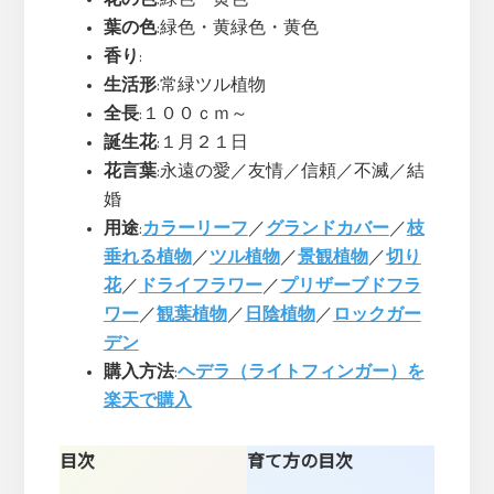
葉の色
:緑色・黄緑色・黄色
香り
:
生活形
:常緑ツル植物
全長
:１００ｃｍ～
誕生花
:１月２１日
花言葉
:永遠の愛／友情／信頼／不滅／結
婚
用途
:
カラーリーフ
／
グランドカバー
／
枝
垂れる植物
／
ツル植物
／
景観植物
／
切り
花
／
ドライフラワー
／
プリザーブドフラ
ワー
／
観葉植物
／
日陰植物
／
ロックガー
デン
購入方法
:
ヘデラ（ライトフィンガー）を
楽天で購入
目次
育て方の目次