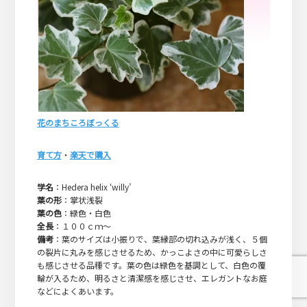
花のまちころぼっくる
育て方
・
楽天で購入
学名
：Hedera helix ‘willy’
葉の形
：掌状浅裂
葉の色
：緑色・白色
全長
：１００ｃｍ～
備考
：葉のサイズは小振りで、葉縁部の切れ込みが浅く、５個
の裂片に丸みを感じさせるため、かっこよさの中に可愛らしさ
も感じさせる品種です。葉の色は緑色を基調として、白色の覆
輪が入るため、明るさと清潔感を感じさせ、エレガントなお庭
などによくあいます。