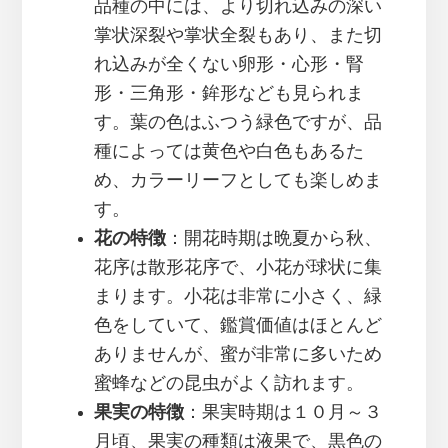
品種の中には、より切れ込みの深い
掌状深裂や掌状全裂もあり、また切
れ込みが全くない卵形・心形・腎
形・三角形・鉾形なども見られま
す。葉の色はふつう緑色ですが、品
種によっては黄色や白色もあるた
め、カラーリーフとしても楽しめま
す。
花の特徴
：開花時期は晩夏から秋、
花序は散形花序で、小花が球状に集
まります。小花は非常に小さく、緑
色をしていて、鑑賞価値はほとんど
ありませんが、蜜が非常に多いため
蜜蜂などの昆虫がよく訪れます。
果実の特徴
：果実時期は１０月～３
月頃、果実の種類は液果で、黒色の