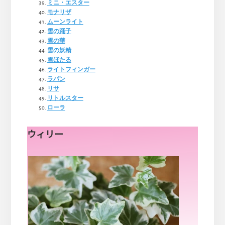
ミニ・エスター
モナリザ
ムーンライト
雪の踊子
雪の華
雪の妖精
雪ほたる
ライトフィンガー
ラパン
リサ
リトルスター
ローラ
ウィリー