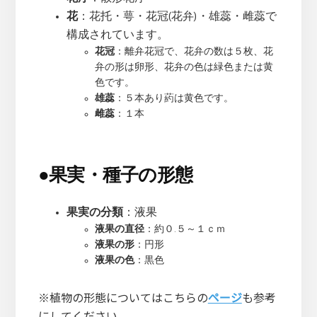
花
：花托・萼・花冠(花弁)・雄蕊・雌蕊で
構成されています。
花冠
：離弁花冠で、花弁の数は５枚、花
弁の形は卵形、花弁の色は緑色または黄
色です。
雄蕊
：５本あり葯は黄色です。
雌蕊
：１本
●
果実・種子の形態
果実の分類
：液果
液果の直径
：約０.５～１ｃｍ
液果の形
：円形
液果の色
：黒色
※植物の形態についてはこちらの
ページ
も参考
にしてください。