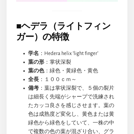
■
ヘデラ（ライトフィン
ガー）の特徴
学名
：Hedera helix ‘light finger’
葉の形
：掌状深裂
葉の色
：緑色・黄緑色・黄色
全長
：１００ｃｍ～
備考
：葉は掌状深裂で、５個の裂片
は細長く先端がシャープで洗練され
たカッコ良さを感じさせます。葉の
色は成熟度ど変化し、黄色または黄
緑色から緑色をしていて、一株の中
で複数の色の葉が混ざり合い、グラ