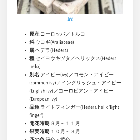
Ivy
原産
:ヨーロッパ／トルコ
科
:ウコギ(Araliaceae)
属
:ヘデラ(Hedera)
種
:セイヨウキヅタ／ヘリックス(Hedera
helix)
別名
:アイビー(ivy)／コモン・アイビー
(common ivy)／イングリッシュ・アイビー
(English ivy)／ヨーロピアン・アイビー
(European ivy)
品種
:ライトフィンガー(Hedera helix ‘light
finger’)
開花時期
:８月～１１月
果実時期
:１０月～３月
花の色
:緑色・黄色