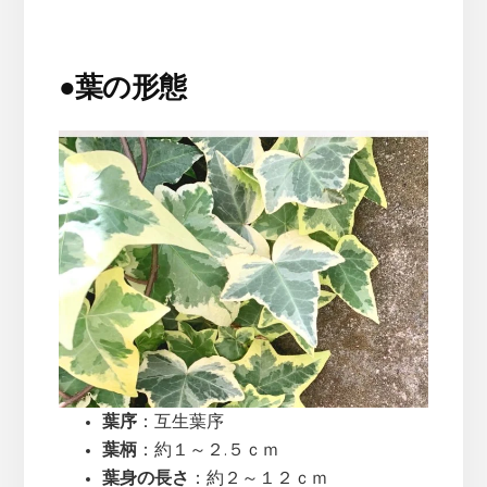
●
葉の形態
葉序
：互生葉序
葉柄
：約１～２.５ｃｍ
葉身の長さ
：約２～１２ｃｍ