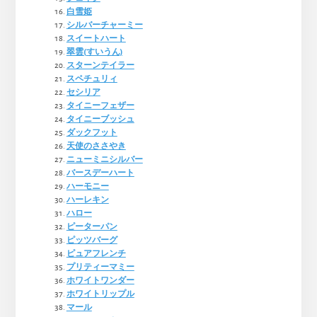
白雪姫
シルバーチャーミー
スイートハート
翠雲(すいうん)
スターンテイラー
スペチュリィ
セシリア
タイニーフェザー
タイニーブッシュ
ダックフット
天使のささやき
ニューミニシルバー
バースデーハート
ハーモニー
ハーレキン
ハロー
ピーターパン
ピッツバーグ
ピュアフレンチ
プリティーマミー
ホワイトワンダー
ホワイトリップル
マール