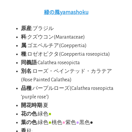
緑の風yamashoku
原産
:ブラジル
科
:クズウコン(Marantaceae)
属
:ゴエペルチア(Goeppertia)
種
:ロゼオピクタ(Goeppertia roseopicta)
同義語
:Calathea roseopicta
別名
:ローズ・ペインテッド・カラテア
(Rose Painted Calathea)
品種
:パープルローズ(Calathea roseopicta
‘purple rose’)
開花時期
:夏
花の色
:緑色
●
葉の色
:緑色
●
桃色
●
紫色
●
黒色●
香り
: