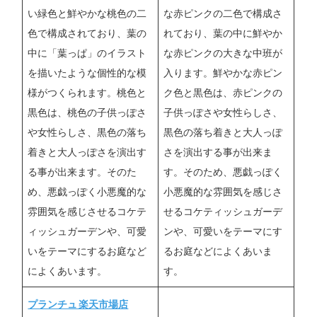
い緑色と鮮やかな桃色の二
な赤ピンクの二色で構成さ
色で構成されており、葉の
れており、葉の中に鮮やか
中に「葉っぱ」のイラスト
な赤ピンクの大きな中班が
を描いたような個性的な模
入ります。鮮やかな赤ピン
様がつくられます。桃色と
ク色と黒色は、赤ピンクの
黒色は、桃色の子供っぽさ
子供っぽさや女性らしさ、
や女性らしさ、黒色の落ち
黒色の落ち着きと大人っぽ
着きと大人っぽさを演出す
さを演出する事が出来ま
る事が出来ます。そのた
す。そのため、悪戯っぽく
め、悪戯っぽく小悪魔的な
小悪魔的な雰囲気を感じさ
雰囲気を感じさせるコケテ
せるコケティッシュガーデ
ィッシュガーデンや、可愛
ンや、可愛いをテーマにす
いをテーマにするお庭など
るお庭などによくあいま
によくあいます。
す。
プランチュ 楽天市場店