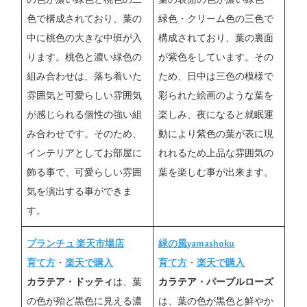
の色が濃い緑色と桃色の二
葉の表面の色が濃い緑色・
色で構成されており、葉の
緑色・クリーム色の三色で
中に桃色の大きな中班が入
構成されており、葉の裏面
ります。桃色と濃い緑色の
が紫色をしています。その
組み合わせは、落ち着いた
ため、日中は三色の模様で
雰囲気と可愛らしい雰囲気
彩られた絵画のような葉を
が感じられる個性の強い組
楽しみ、夜になると就眠運
み合わせです。そのため、
動により紫色の葉が表に現
インテリアとしてお部屋に
れれるため上品な雰囲気の
飾る事で、可愛らしい雰囲
葉を楽しむ事が出来ます。
気を演出する事ができま
す。
プランチュ 楽天市場店
緑の風yamashoku
育て方
・
楽天で購入
育て方
・
楽天で購入
カラテア・ドッティ
は、葉
カラテア・パープルローズ
の色が殆ど黒色に見える濃
は、葉の色が黒色と鮮やか