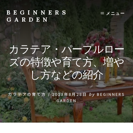
Skip
to
BEGINNERS
メニュー
content
GARDEN
植
物
の
カラテア・パープルロー
種
類
ズの特徴や育て方、増や
や
育
し方などの紹介
て
方
の
カラテアの育て方
/
2023年8月28日
by
BEGINNERS
紹
GARDEN
介
を
行
い