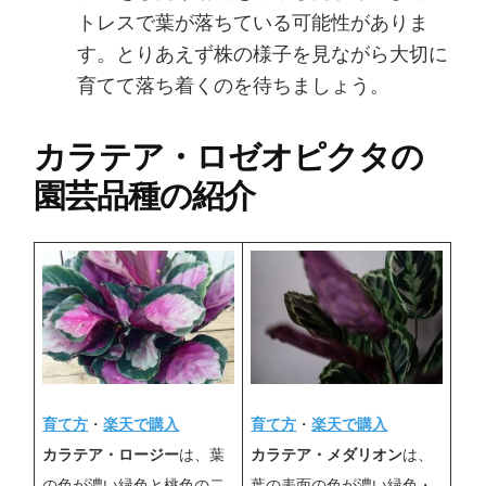
トレスで葉が落ちている可能性がありま
す。とりあえず株の様子を見ながら大切に
育てて落ち着くのを待ちましょう。
カラテア・ロゼオピクタの
園芸品種の紹介
育て方
・
楽天で購入
育て方
・
楽天で購入
カラテア・ロージー
は、葉
カラテア・メダリオン
は、