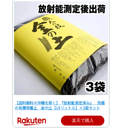
【送料無料※沖縄を除く】『放射能測定済み』 究極
の有機培養土 金の土【16リットル】×3袋セット
楽天で購入