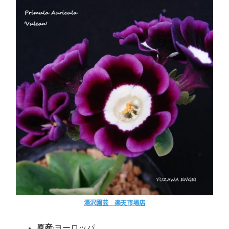
湯沢園芸 楽天市場店
原産
:ヨーロッパ