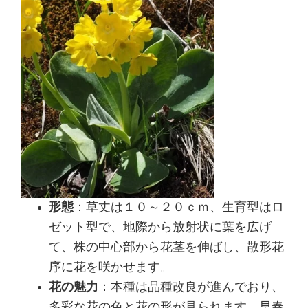
形態
：草丈は１０～２０ｃｍ、生育型はロ
ゼット型で、地際から放射状に葉を広げ
て、株の中心部から花茎を伸ばし、散形花
序に花を咲かせます。
花の魅力
：本種は品種改良が進んでおり、
多彩な花の色と花の形が見られます。早春