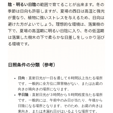
陰
・
明るい日陰
の範囲で育てることが出来ます。冬の
季節は日向も許容しますが、夏場の西日は高温と強光
が重なり、植物に強いストレスを与えるため、日向は
避けた方がよいでしょう。理想的な環境は、落葉樹の
下で、夏場の高温期に明るい日陰に入り、冬の低温期
は落葉した樹木の下で柔らかな日差しをしっかり浴び
る環境です。
日照条件の分類（参考）
日向
：直射日光が一日を通して６時間以上当たる場所
です。一般的に全方位に障害物がない、またはお庭の
向きが南向きの場所になります。
半日陰
：直射日光が３時間から５時間程度当たる場所
です。一般的には、午前中のみ日が当たり、午後から
日陰になる場所となります。そのため、お庭の向きは
東向き、または木漏れ日がはいるような場所です。