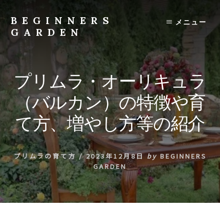
Skip
to
BEGINNERS
メニュー
content
GARDEN
植
物
の
プリムラ・オーリキュラ
種
類
（バルカン）の特徴や育
や
育
て方、増やし方等の紹介
て
方
の
プリムラの育て方
/
2023年12月8日
by
BEGINNERS
紹
GARDEN
介
を
行
い