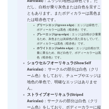
Auriculas)
：エッジの地色は緑色です。た
だし、白粉が乗り灰色または白色を呈すこ
ともあります。またボディカラーは黒色ま
たは暗赤色です。
グリーンエッジ(green edge)
：エッジは緑色で、
ボディーカラーは黒色（暗赤色）です。
グレーエッジ(gray edge)
：エッジは白粉が少量乗
るため、灰色または灰緑色の見た目をしていて、
ボディカラーは黒色（暗赤色）です。
ホワイトエッジ(white edge)
：エッジは白粉が大
量に乗るため、殆ど白色で、ボディーカラーは黒
色（暗赤色）です。
ショウセルフオーリキュラ(Show Self
Auriculas)
： サークルの部分は白色（クリ
ーム色）をしており、チューブやエッジは
地色の単色で、明確なエッジはありませ
ん。
ストライプオーリキュラ(Striped
Auriculas)
：サークルの部分は白色（クリ
ーム色）をしており、ボディーカラーに縦