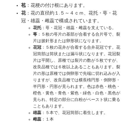
苞
：花梗の付け根にあります。
花
：花の直径約１.５～４ｃｍ、花托・萼・花
冠・雄蕊・雌蕊で構成されています。
花托
：萼・花冠・雄蕊・雌蕊を支えている。
萼
：５枚の萼片の基部が合着する合片萼で、裂
片は披針形または卵形状になります。
花冠
：５枚の花弁が合着する合弁花冠です。花
冠筒部は筒状または漏斗状になります。花冠裂
片は平開し、原種では裂片の数が５枚ですが、
改良品種では６枚以上あることもあります。裂
片の形は原種では倒卵形で先端に切れ込みが入
りますが、改良品種では横長楕円形・倒卵形・
半円形・円形が見られます。色は赤色・桃色・
橙色・黄色・青色・紫色・緑色・白色・黒色が
見られ、特定の部分に白粉がペースト状に乗る
こともあります。
雄蕊
：５本で、花冠筒部に着生します。
雌蕊
：１本