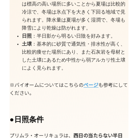
は標高の高い場所に多いことから夏場は比較的
冷涼で、冬場は氷点下を大きく下回る地域で見
られます。降水量は夏場が多く湿潤で、冬場も
降雪により乾燥は防がれます。
日照
：半日影から明るい日陰を好みます。
土壌
：基本的に砂質で通気性・排水性が高く、
比較的痩せた場所にあり、また石灰岩を母材と
した土壌にあるため中性から弱アルカリ性土壌
によく見られます。
※バイオームについてはこちらの
ページ
も参考にして
ください。
●
日照条件
プリムラ・オーリキュラは、
西日の当たらない半日