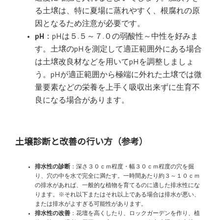
る土壌は、特に夏場に蒸れやすく、根腐れの原
因となるため注意が必要です。
pH
：pHは５.５～７.０の弱酸性～中性を好みま
す。土壌のpHを測定して適正範囲外にある場合
は土壌改良材などを用いてpHを調整しましょ
う。pHが適正範囲から極端に外れた土壌では微
量要素などの栄養を上手く吸収出来ずに生育不
良になる場合があります。
土壌診断と改善の行い方（参考）
排水性の診断
：深さ３０ｃｍ程度・幅３０ｃｍ程度の穴を掘
り、穴の中を水で完全に満たす。一時間あたり約３～１０ｃｍ
の排水があれば、一般的な植物を育てるのに適した排水性にな
ります。※それ以下またはそれ以上である場合は排水が悪い、
または排水がよすぎる可能性があります。
排水性の改善
：花壇を高くしたり、ロックガーデンを作り、植