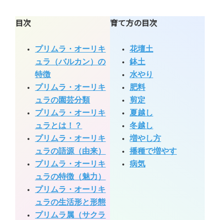
目次
育て方の目次
プリムラ・オーリキ
花壇土
ュラ（バルカン）の
鉢土
特徴
水やり
プリムラ・オーリキ
肥料
ュラの園芸分類
剪定
プリムラ・オーリキ
夏越し
ュラとは！？
冬越し
プリムラ・オーリキ
増やし方
ュラの語源（由来）
播種で増やす
プリムラ・オーリキ
病気
ュラの特徴（魅力）
プリムラ・オーリキ
ュラの生活形と形態
プリムラ属（サクラ