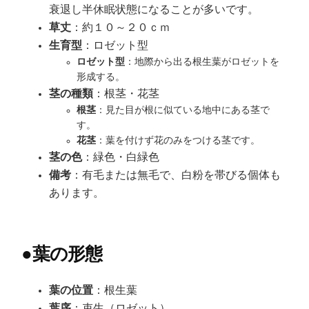
衰退し半休眠状態になることが多いです。
草丈
：約１０～２０ｃｍ
生育型
：ロゼット型
ロゼット型
：地際から出る根生葉がロゼットを
形成する。
茎の種類
：根茎・花茎
根茎
：見た目が根に似ている地中にある茎で
す。
花茎
：葉を付けず花のみをつける茎です。
茎の色
：緑色・白緑色
備考
：有毛または無毛で、白粉を帯びる個体も
あります。
●
葉の形態
葉の位置
：根生葉
葉序
：束生（ロゼット）