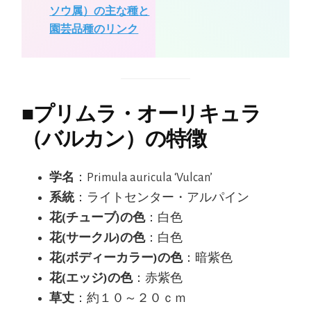
ソウ属）の主な種と
園芸品種のリンク
■
プリムラ・オーリキュラ
（バルカン）の特徴
学名
：Primula auricula ‘Vulcan’
系統
：ライトセンター・アルパイン
花(チューブ)の色
：白色
花(サークル)の色
：白色
花(ボディーカラー)の色
：暗紫色
花(エッジ)の色
：赤紫色
草丈
：約１０～２０ｃｍ