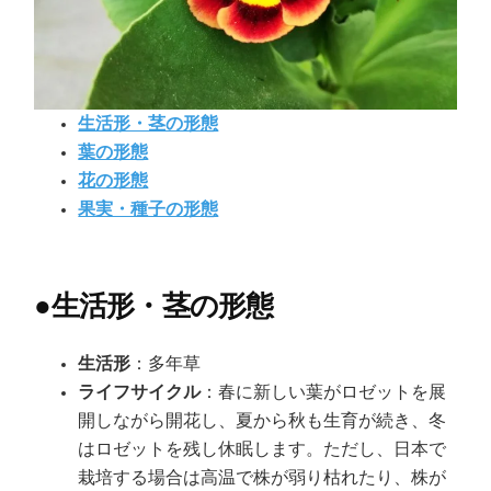
生活形・茎の形態
葉の形態
花の形態
果実・種子の形態
●
生活形・茎の形態
生活形
：多年草
ライフサイクル
：春に新しい葉がロゼットを展
開しながら開花し、夏から秋も生育が続き、冬
はロゼットを残し休眠します。ただし、日本で
栽培する場合は高温で株が弱り枯れたり、株が