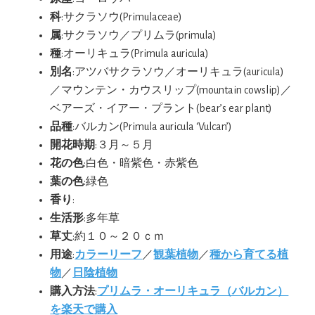
科
:サクラソウ(Primulaceae)
属
:サクラソウ／プリムラ(primula)
種
:オーリキュラ(Primula auricula)
別名
:アツバサクラソウ／オーリキュラ(auricula)
／マウンテン・カウスリップ(mountain cowslip)／
ベアーズ・イアー・プラント(bear’s ear plant)
品種
:バルカン(Primula auricula ‘Vulcan’)
開花時期
:３月～５月
花の色
:白色・暗紫色・赤紫色
葉の色
:緑色
香り
:
生活形
:多年草
草丈
:約１０～２０ｃｍ
用途
:
カラーリーフ
／
観葉植物
／
種から育てる植
物
／
日陰植物
購入方法
:
プリムラ・オーリキュラ（バルカン）
を楽天で購入