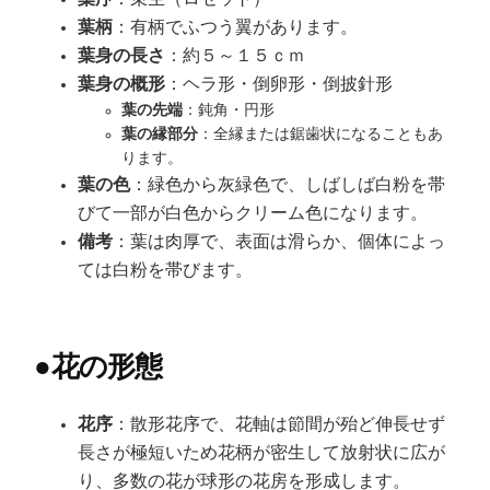
葉柄
：有柄でふつう翼があります。
葉身の長さ
：約５～１５ｃｍ
葉身の概形
：ヘラ形・倒卵形・倒披針形
葉の先端
：鈍角・円形
葉の縁部分
：全縁または鋸歯状になることもあ
ります。
葉の色
：緑色から灰緑色で、しばしば白粉を帯
びて一部が白色からクリーム色になります。
備考
：葉は肉厚で、表面は滑らか、個体によっ
ては白粉を帯びます。
●
花の形態
花序
：散形花序で、花軸は節間が殆ど伸長せず
長さが極短いため花柄が密生して放射状に広が
り、多数の花が球形の花房を形成します。