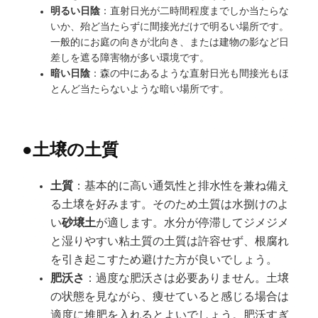
明るい日陰
：直射日光が二時間程度までしか当たらな
いか、殆ど当たらずに間接光だけで明るい場所です。
一般的にお庭の向きが北向き、または建物の影など日
差しを遮る障害物が多い環境です。
暗い日陰
：森の中にあるような直射日光も間接光もほ
とんど当たらないような暗い場所です。
●
土壌の土質
土質
：基本的に高い通気性と排水性を兼ね備え
る土壌を好みます。そのため土質は水捌けのよ
い
砂壌土
が適します。水分が停滞してジメジメ
と湿りやすい粘土質の土質は許容せず、根腐れ
を引き起こすため避けた方が良いでしょう。
肥沃さ
：過度な肥沃さは必要ありません。土壌
の状態を見ながら、痩せていると感じる場合は
適度に堆肥を入れるとよいでしょう。肥沃すぎ