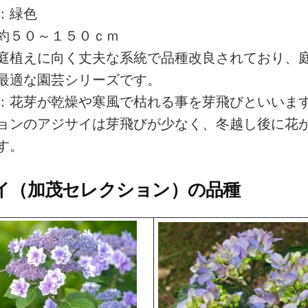
：緑色
約５０～１５０ｃｍ
庭植えに向く丈夫な系統で品種改良されており、
最適な園芸シリーズです。
：花芽が乾燥や寒風で枯れる事を芽飛びといいま
ョンのアジサイは芽飛びが少なく、冬越し後に花
す。
イ（加茂セレクション）の品種