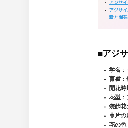
アジサイ
アジサイ
種と園芸
■
アジ
学名
：H
育種
：
開花時
花型
：
装飾花
萼片の
花の色