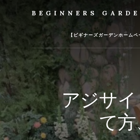
Skip
to
BEGINNERS GARD
content
植
物
の
【ビギナーズガーデンホームペ
種
類
や
育
て
方
の
アジサイ
紹
介
を
て方
行
い
ま