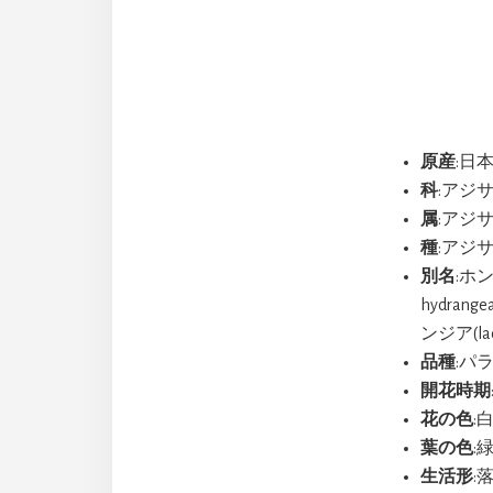
原産
:日
科
:アジサイ
属
:アジサ
種
:アジサイ(
別名
:ホ
hydra
ンジア(la
品種
:パラダ
開花時期
花の色
:
葉の色
:
生活形
: