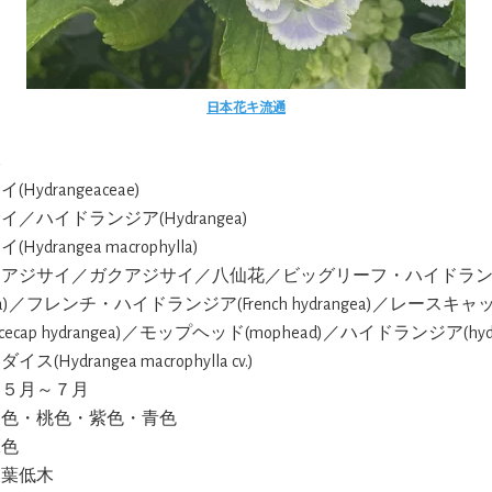
日本花キ流通
本
(Hydrangeaceae)
イ／ハイドランジア(Hydrangea)
Hydrangea macrophylla)
ンアジサイ／ガクアジサイ／八仙花／ビッグリーフ・ハイドランジア(
ngea)／フレンチ・ハイドランジア(French hydrangea)／レース
cecap hydrangea)／モップヘッド(mophead)／ハイドランジア(hydr
イス(Hydrangea macrophylla cv.)
:５月～７月
白色・桃色・紫色・青色
緑色
落葉低木