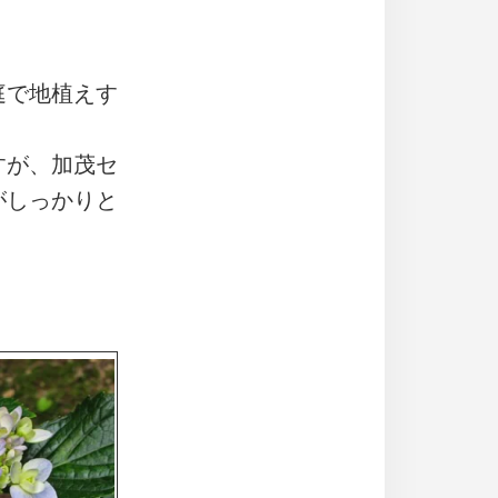
庭で地植えす
すが、加茂セ
がしっかりと