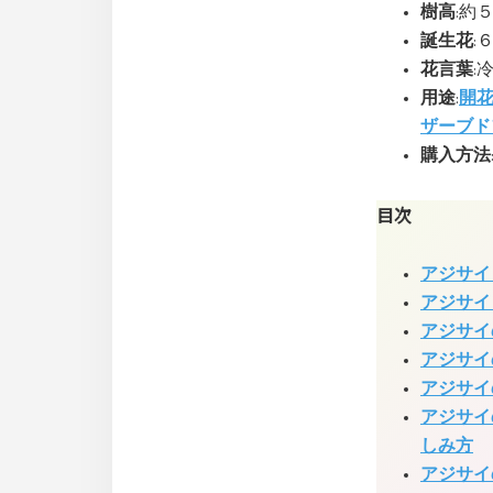
樹高
:約
誕生花
:
花言葉
:
用途
:
開
ザーブド
購入方法
目次
アジサイ
アジサイ
アジサイ
アジサイ
アジサイ
アジサイ
しみ方
アジサイ