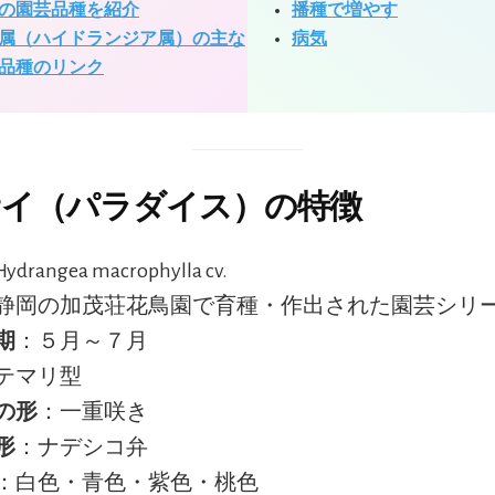
の園芸品種を紹介
播種で増やす
属（ハイドランジア属）の主な
病気
品種のリンク
サイ（パラダイス）の特徴
ydrangea macrophylla cv.
静岡の加茂荘花鳥園で育種・作出された園芸シリ
期
：５月～７月
テマリ型
の形
：一重咲き
形
：ナデシコ弁
：白色・青色・紫色・桃色