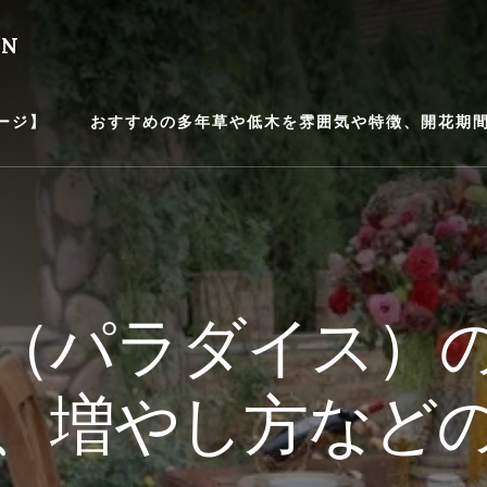
EN
ージ】
おすすめの多年草や低木を雰囲気や特徴、開花期間等
（パラダイス）
、増やし方など