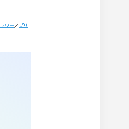
フラワー
／
プリ