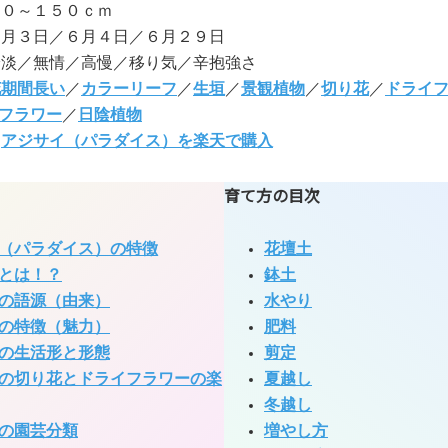
５０～１５０ｃｍ
６月３日／６月４日／６月２９日
冷淡／無情／高慢／移り気／辛抱強さ
花期間長い
／
カラーリーフ
／
生垣
／
景観植物
／
切り花
／
ドライ
フラワー
／
日陰植物
:
アジサイ（パラダイス）を楽天で購入
育て方の目次
（パラダイス）の特徴
花壇土
とは！？
鉢土
の語源（由来）
水やり
の特徴（魅力）
肥料
の生活形と形態
剪定
の切り花とドライフラワーの楽
夏越し
冬越し
の園芸分類
増やし方