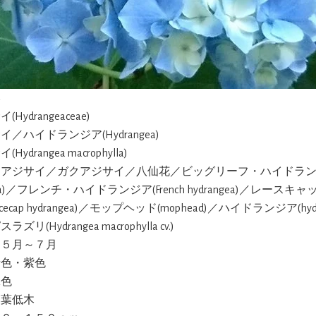
本
(Hydrangeaceae)
イ／ハイドランジア(Hydrangea)
Hydrangea macrophylla)
ンアジサイ／ガクアジサイ／八仙花／ビッグリーフ・ハイドランジア(
ngea)／フレンチ・ハイドランジア(French hydrangea)／レース
cecap hydrangea)／モップヘッド(mophead)／ハイドランジア(hydr
ラズリ(Hydrangea macrophylla cv.)
:５月～７月
青色・紫色
緑色
落葉低木