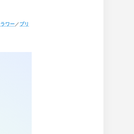
フラワー
／
プリ