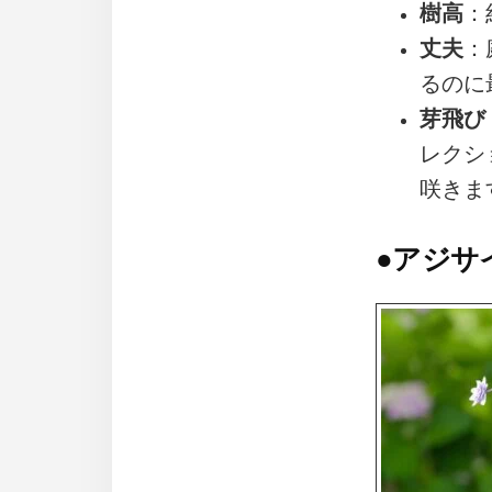
樹高
：
丈夫
：
るのに
芽飛び
レクシ
咲きま
●
アジサ