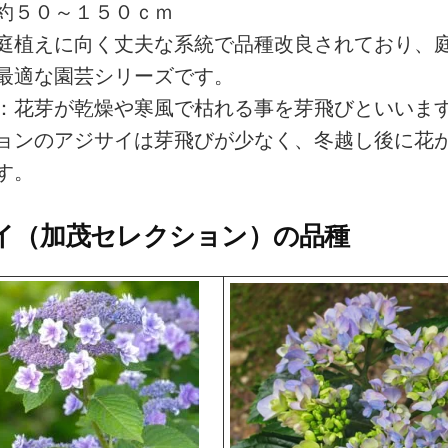
約５０～１５０ｃｍ
庭植えに向く丈夫な系統で品種改良されており、
最適な園芸シリーズです。
：花芽が乾燥や寒風で枯れる事を芽飛びといいま
ョンのアジサイは芽飛びが少なく、冬越し後に花
す。
イ（加茂セレクション）の品種