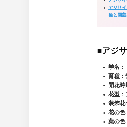
アジサイ
アジサイ
種と園芸
■
アジ
学名
：H
育種
：
開花時
花型
：
装飾花
花の色
葉の色