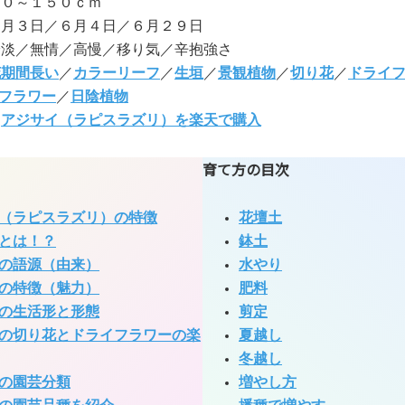
５０～１５０ｃｍ
６月３日／６月４日／６月２９日
冷淡／無情／高慢／移り気／辛抱強さ
花期間長い
／
カラーリーフ
／
生垣
／
景観植物
／
切り花
／
ドライ
フラワー
／
日陰植物
:
アジサイ（ラピスラズリ）を楽天で購入
育て方の目次
（ラピスラズリ）の特徴
花壇土
とは！？
鉢土
の語源（由来）
水やり
の特徴（魅力）
肥料
の生活形と形態
剪定
の切り花とドライフラワーの楽
夏越し
冬越し
の園芸分類
増やし方