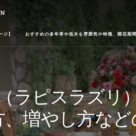
EN
ージ】
おすすめの多年草や低木を雰囲気や特徴、開花期間等
（ラピスラズリ
方、増やし方など