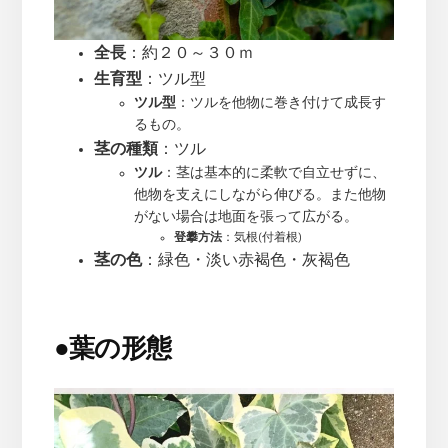
全長
：約２０～３０ｍ
生育型
：ツル型
ツル型
：ツルを他物に巻き付けて成長す
るもの。
茎の種類
：ツル
ツル
：茎は基本的に柔軟で自立せずに、
他物を支えにしながら伸びる。また他物
がない場合は地面を張って広がる。
登攀方法
：気根(付着根)
茎の色
：緑色・淡い赤褐色・灰褐色
●
葉の形態