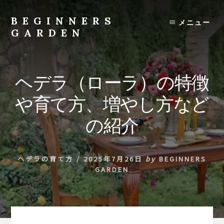
Skip
to
BEGINNERS
メニュー
content
GARDEN
植
物
の
ヘデラ（ローラ）の特徴
種
類
や育て方、増やし方など
や
育
の紹介
て
方
の
ヘデラの育て方
/
2025年7月26日
by
BEGINNERS
紹
GARDEN
介
を
行
い