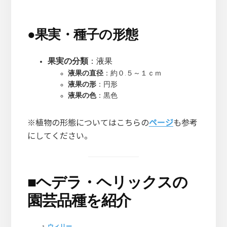
●
果実・種子の形態
果実の分類
：液果
液果の直径
：約０.５～１ｃｍ
液果の形
：円形
液果の色
：黒色
※植物の形態についてはこちらの
ページ
も参考
にしてください。
■
ヘデラ・ヘリックスの
園芸品種を紹介
ウィリー