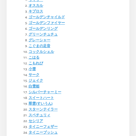
オスカル
キプロス
ゴールデンチャイルド
ゴールデンファイヤー
ゴールデンリング
グリーンチュチュ
グレーシャー
こぐまの足音
コックルシェル
こはる
こもれび
小雪
サーク
ジェイク
白雪姫
シルバーチャーミー
スイートハート
翠雲(すいうん)
スターンテイラー
スペチュリィ
セシリア
タイニーフェザー
タイニーブッシュ