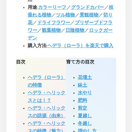
用途
:
カラーリーフ
／
グランドカバー
／
枝
垂れる植物
／
ツル植物
／
景観植物
／
切り
花
／
ドライフラワー
／
プリザーブドフラ
ワー
／
観葉植物
／
日陰植物
／
ロックガー
デン
購入方法
:
ヘデラ（ローラ）を楽天で購入
目次
育て方の目次
ヘデラ（ローラ）
花壇土
の特徴
鉢土
ヘデラ・ヘリック
水やり
スとは！？
肥料
ヘデラ・ヘリック
剪定
スの語源（由来）
夏越し
ヘデラ・ヘリック
冬越し
スの特徴（魅力）
増やし方