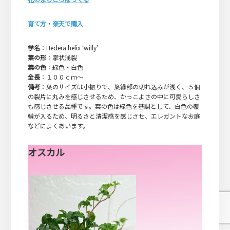
育て方
・
楽天で購入
学名
：Hedera helix ‘willy’
葉の形
：掌状浅裂
葉の色
：緑色・白色
全長
：１００ｃｍ～
備考
：葉のサイズは小振りで、葉縁部の切れ込みが浅く、５個
の裂片に丸みを感じさせるため、かっこよさの中に可愛らしさ
も感じさせる品種です。葉の色は緑色を基調として、白色の覆
輪が入るため、明るさと清潔感を感じさせ、エレガントなお庭
などによくあいます。
オスカル