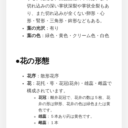
切れ込みの深い掌状深裂や掌状全裂もあ
り、また切れ込みが全くない卵形・心
形・腎形・三角形・鉾形などもある。
葉の光沢
：有り
葉の色
：緑色・黄色・クリーム色・白色
●
花の形態
花序
：散形花序
花
：花托・萼・花冠(花弁)・雄蕊・雌蕊で
構成されています。
花冠
：離弁花冠で、花弁の数は５枚、花
弁の形は卵形、花弁の色は緑色または黄
色です。
雄蕊
：５本あり葯は黄色です。
雌蕊
：１本