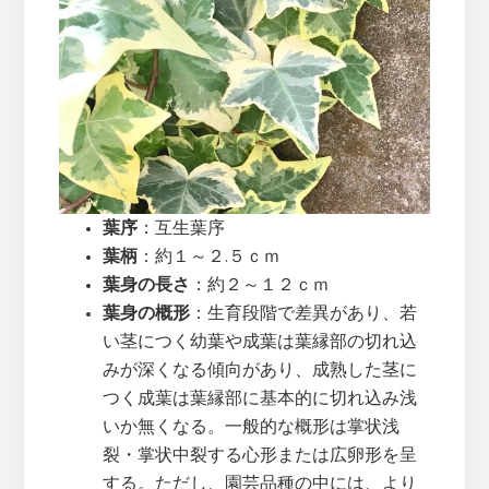
葉序
：互生葉序
葉柄
：約１～２.５ｃｍ
葉身の長さ
：約２～１２ｃｍ
葉身の概形
：生育段階で差異があり、若
い茎につく幼葉や成葉は葉縁部の切れ込
みが深くなる傾向があり、成熟した茎に
つく成葉は葉縁部に基本的に切れ込み浅
いか無くなる。一般的な概形は掌状浅
裂・掌状中裂する心形または広卵形を呈
する。ただし、園芸品種の中には、より