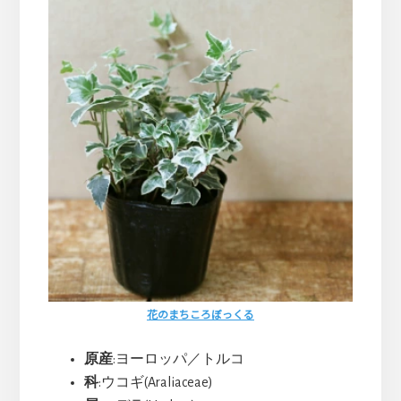
花のまちころぼっくる
原産
:ヨーロッパ／トルコ
科
:ウコギ(Araliaceae)