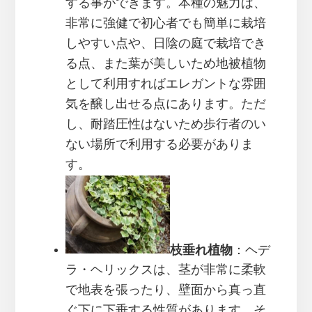
する事ができます。本種の魅力は、
非常に強健で初心者でも簡単に栽培
しやすい点や、日陰の庭で栽培でき
る点、また葉が美しいため地被植物
として利用すればエレガントな雰囲
気を醸し出せる点にあります。ただ
し、耐踏圧性はないため歩行者のい
ない場所で利用する必要がありま
す。
枝垂れ植物
：ヘデ
ラ・ヘリックスは、茎が非常に柔軟
で地表を張ったり、壁面から真っ直
ぐ下に下垂する性質があります。そ