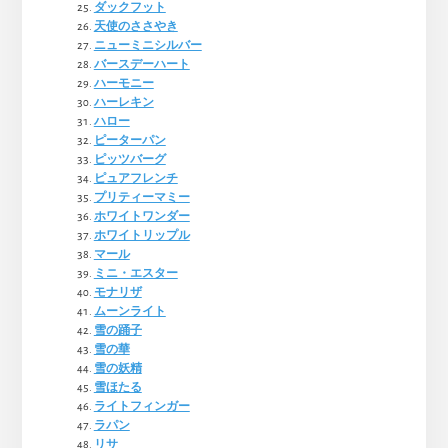
ダックフット
天使のささやき
ニューミニシルバー
バースデーハート
ハーモニー
ハーレキン
ハロー
ピーターパン
ピッツバーグ
ピュアフレンチ
プリティーマミー
ホワイトワンダー
ホワイトリップル
マール
ミニ・エスター
モナリザ
ムーンライト
雪の踊子
雪の華
雪の妖精
雪ほたる
ライトフィンガー
ラパン
リサ