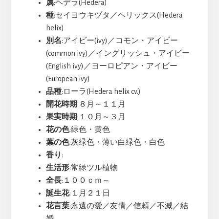
属
:ヘデラ(Hedera)
種
:セイヨウキヅタ／ヘリックス(Hedera
helix)
別名
:アイビー(ivy)／コモン・アイビー
(common ivy)／イングリッシュ・アイビー
(English ivy)／ヨーロピアン・アイビー
(European ivy)
品種
:ローラ(Hedera helix cv.)
開花時期
:８月～１１月
果実時期
:１０月～３月
花の色
:緑色・黄色
葉の色
:灰緑色・薄い白緑色・白色
香り
:
生活形
:常緑ツル植物
全長
:１００ｃｍ～
誕生花
:１月２１日
花言葉
:永遠の愛／友情／信頼／不滅／結
婚