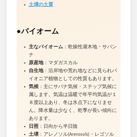
土壌の土質
●
バイオーム
主なバイオーム
：乾燥性灌木地・サバン
ナ
原産地
：マダガスカル
自生地
：沿岸地や荒れ地などに見られパ
イオニア植物としての性質もあります。
気候
：主にサバナ気候・ステップ気候に
属します。気温は温暖で年平均気温が１
８度以上あり、冬は氷点下になりませ
ん。降水量は少なく、乾季が長い傾向に
あります。
日照
：日向から半日陰
土壌
：アレノソル(Arenosols)・レゴソル