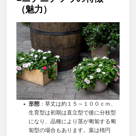
（魅力）
形態
：草丈は約１５～１００ｃｍ、
生育型は初期は直立型で後に分枝型
になり、品種により茎が匍匐する匍
匐型の場合もあります。葉は楕円