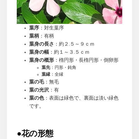
葉序
：対生葉序
葉柄
：有柄
葉身の長さ
：約２.５～９ｃｍ
葉身の幅
：約１～３.５ｃｍ
葉身の概形
：楕円形・長楕円形・倒卵形
葉先
：円形・鈍角
葉縁
：全縁
葉の毛
：無毛
葉の光沢
：有
葉の色
：表面は緑色で、裏面は淡い緑色
です。
●
花の形態