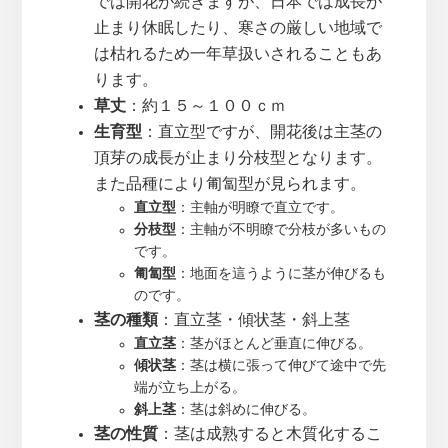
では開花が続きますが、日本では成長が
止まり休眠したり、寒さの厳しい地域で
は枯れるため一年草扱いされることもあ
ります。
草丈
：約１５～１００ｃｍ
生育型
：直立型ですが、開花後は主茎の
頂芽の成長が止まり分枝型となります。
また品種により匍匐型が見られます。
直立型
：主軸が明瞭で直立です。
分枝型
：主軸が不明瞭で分枝が多いもの
です。
匍匐型
：地面を這うように茎が伸びるも
のです。
茎の種類
：直立茎・傾状茎・斜上茎
直立茎
：茎がほとんど垂直に伸びる。
傾状茎
：茎は横に張って伸びて途中で先
端が立ち上がる。
斜上茎
：茎は斜めに伸びる。
茎の性質
：茎は成熟すると木質化するこ