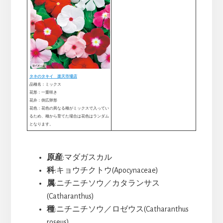
タネのタキイ 楽天市場店
品種名：ミックス
花形：一重咲き
花弁：倒広卵形
花色：花色の異なる種がミックスで入ってい
るため、種から育てた場合は花色はランダム
となります。
原産
:マダガスカル
科
:キョウチクトウ(Apocynaceae)
属
:ニチニチソウ／カタランサス
(Catharanthus)
種
:ニチニチソウ／ロゼウス(Catharanthus
roseus)