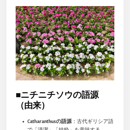
■
ニチニチソウの語源
（由来）
Catharanthusの語源
：古代ギリシア語
で「清潔」「純粋」を意味する