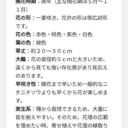
開花時期
：周年（主な開花期は５月～１
１月）
花の形
：一重咲き、花弁の形は倒広卵形
です。
花の色
：赤色・桃色・紫色・白色
葉の色
：緑色
草丈
：約２０～３０ｃｍ
大輪
：花の直径約５ｃｍと大きいため、
遠くから見ても強い存在感があり見応え
のあります。
早咲き性
：開花まで早いため一般的なニ
チニチソウよりも早くから花が楽しめま
す。
実生系
：種から栽培できるため、大量に
苗を揃えやすい。そのため、花壇の広範
を埋めたい時、寄せ植えや花壇の縁取り