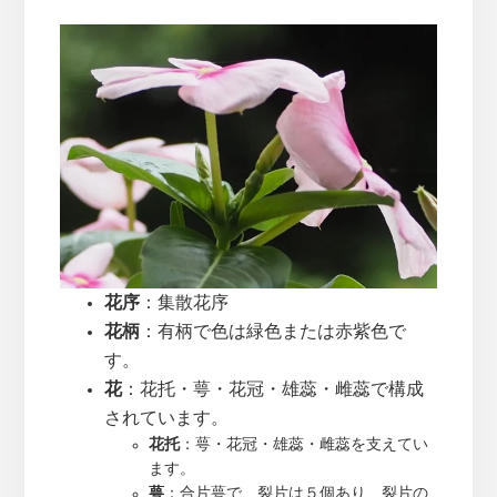
花序
：集散花序
花柄
：有柄で色は緑色または赤紫色で
す。
花
：花托・萼・花冠・雄蕊・雌蕊で構成
されています。
花托
：萼・花冠・雄蕊・雌蕊を支えてい
ます。
萼
：合片萼で、裂片は５個あり、裂片の