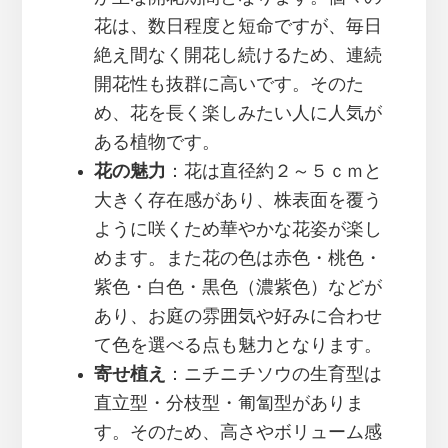
花は、数日程度と短命ですが、毎日
絶え間なく開花し続けるため、連続
開花性も抜群に高いです。そのた
め、花を長く楽しみたい人に人気が
ある植物です。
花の魅力
：花は直径約２～５ｃｍと
大きく存在感があり、株表面を覆う
ように咲くため華やかな花姿が楽し
めます。また花の色は赤色・桃色・
紫色・白色・黒色（濃紫色）などが
あり、お庭の雰囲気や好みに合わせ
て色を選べる点も魅力となります。
寄せ植え
：ニチニチソウの生育型は
直立型・分枝型・匍匐型がありま
す。そのため、高さやボリューム感