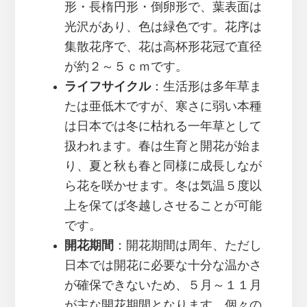
形・長楕円形・倒卵形で、葉表面は
光沢があり、色は緑色です。花序は
集散花序で、花は高杯形花冠で直径
が約２～５ｃｍです。
ライフサイクル
：生活形は多年草ま
たは亜低木ですが、寒さに弱い本種
は日本では冬に枯れる一年草として
扱われます。春は生育と開花が始ま
り、夏と秋も春と同様に成長しなが
ら花を咲かせます。冬は気温５度以
上を保てば冬越しさせることが可能
です。
開花期間
：開花期間は周年、ただし
日本では開花に必要な十分な温かさ
が確保できないため、５月～１１月
が主な開花期間となります。個々の