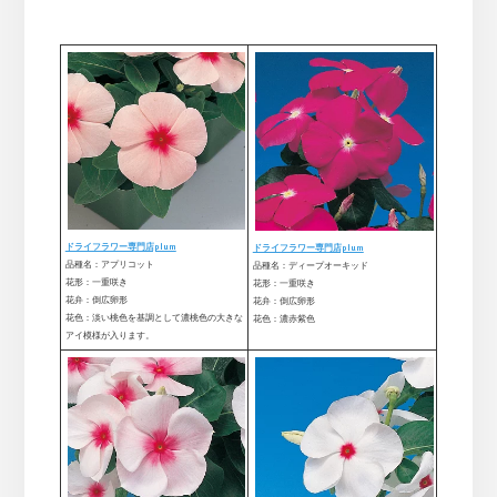
ドライフラワー専門店plum
ドライフラワー専門店plum
品種名：アプリコット
品種名：ディープオーキッド
花形：一重咲き
花形：一重咲き
花弁：倒広卵形
花弁：倒広卵形
花色：淡い桃色を基調として濃桃色の大きな
花色：濃赤紫色
アイ模様が入ります。