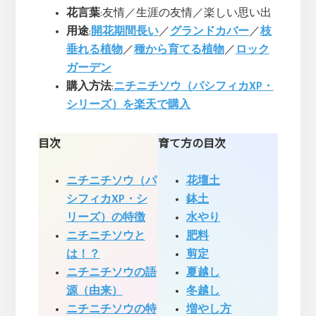
花言葉
:友情／生涯の友情／楽しい思い出
用途
:
開花期間長い
／
グランドカバー
／
枝
垂れる植物
／
種から育てる植物
／
ロック
ガーデン
購入方法
:
ニチニチソウ（パシフィカXP・
シリーズ）を楽天で購入
目次
育て方の目次
ニチニチソウ（パ
花壇土
シフィカXP・シ
鉢土
リーズ）の特徴
水やり
ニチニチソウと
肥料
は！？
剪定
ニチニチソウの語
夏越し
源（由来）
冬越し
ニチニチソウの特
増やし方