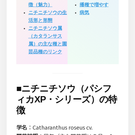
徴（魅力）
播種で増やす
ニチニチソウの生
病気
活形と形態
ニチニチソウ属
（カタランサス
属）の主な種と園
芸品種のリンク
■
ニチニチソウ（パシフ
ィカXP・シリーズ）の特
徴
学名
：Catharanthus roseus cv.