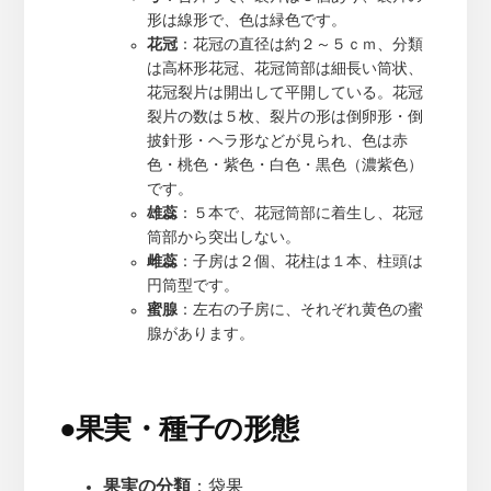
形は線形で、色は緑色です。
花冠
：花冠の直径は約２～５ｃｍ、分類
は高杯形花冠、花冠筒部は細長い筒状、
花冠裂片は開出して平開している。花冠
裂片の数は５枚、裂片の形は倒卵形・倒
披針形・ヘラ形などが見られ、色は赤
色・桃色・紫色・白色・黒色（濃紫色）
です。
雄蕊
：５本で、花冠筒部に着生し、花冠
筒部から突出しない。
雌蕊
：子房は２個、花柱は１本、柱頭は
円筒型です。
蜜腺
：左右の子房に、それぞれ黄色の蜜
腺があります。
●
果実・種子の形態
果実の分類
：袋果