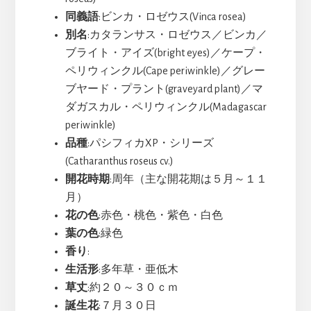
同義語
:ビンカ・ロゼウス(Vinca rosea)
別名
:カタランサス・ロゼウス／ビンカ／
ブライト・アイズ(bright eyes)／ケープ・
ペリウィンクル(Cape periwinkle)／グレー
ブヤード・プラント(graveyard plant)／マ
ダガスカル・ペリウィンクル(Madagascar
periwinkle)
品種
:パシフィカXP・シリーズ
(Catharanthus roseus cv.)
開花時期
:周年（主な開花期は５月～１１
月）
花の色
:赤色・桃色・紫色・白色
葉の色
:緑色
香り
:
生活形
:多年草・亜低木
草丈
:約２０～３０ｃｍ
誕生花
:７月３０日