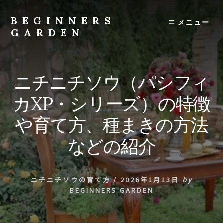
Skip
to
BEGINNERS
メニュー
content
GARDEN
植
物
の
ニチニチソウ（パシフィ
種
類
カXP・シリーズ）の特徴
や
育
や育て方、種まきの方法
て
方
などの紹介
の
紹
介
ニチニチソウの育て方
/
2026年1月13日
by
を
BEGINNERS GARDEN
行
い