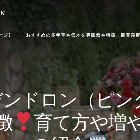
EN
ージ】
おすすめの多年草や低木を雰囲気や特徴、開花期間等
ンドロン（ピン
徴
育て方や増