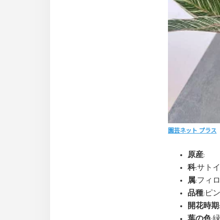
園芸ネット プラス
原産
:
科
:サトイモ
属
:フィロデ
品種
:ピンク
開花時期
葉の色
: