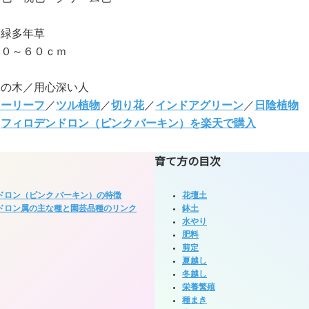
常緑多年草
３０～６０ｃｍ
愛の木／用心深い人
ラーリーフ
／
ツル植物
／
切り花
／
インドアグリーン
／
日陰植物
:
フィロデンドロン（ピンク バーキン）を楽天で購入
育て方の目次
ドロン（ピンク バーキン）の特徴
花壇土
ドロン属の主な種と園芸品種のリンク
鉢土
水やり
肥料
剪定
夏越し
冬越し
栄養繁殖
種まき