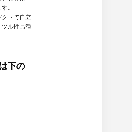
ます。
パクトで自立
、ツル性品種
は下の