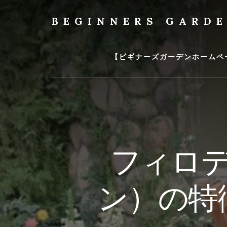
Skip
to
BEGINNERS GARD
content
植
物
の
【ビギナーズガーデンホームペ
種
類
や
育
て
方
の
フィロデ
紹
介
を
ン）の特
行
い
ま