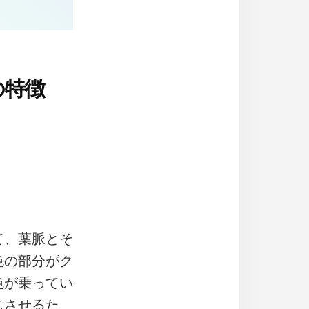
の特徴
て、葉脈とそ
色の部分がク
色が乗ってい
じさせるた