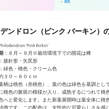
病気
デンドロン（ピンク バーキン）
ilodendron ‘Pink Birkin’
期
：６月～９月※栽培環境下での開花は稀
：披針形・矢尻形
：緑色・桃色・クリーム色
約３０～６０ｃｍ
葉柄は桃色（赤桃色）、葉の色は緑色を基調とし
に桃色の脈斑の模様が入り、成熟するにつれて桃
色へと変化します。また新葉展開時は葉全体に桃
特徴です。この配色は、女性的な可愛らしさを感