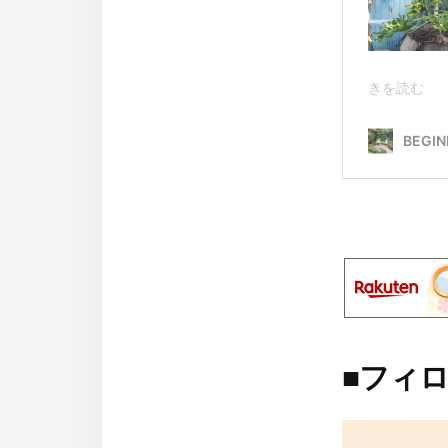
■
フィロ