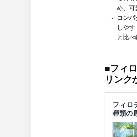
め、可
コンパ
しやす
と比べ
■
フィロ
リンク