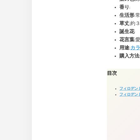
香り
:
生活形
:
草丈
:約
誕生花
:
花言葉
:
用途
:
カ
購入方法
目次
フィロデン
フィロデン