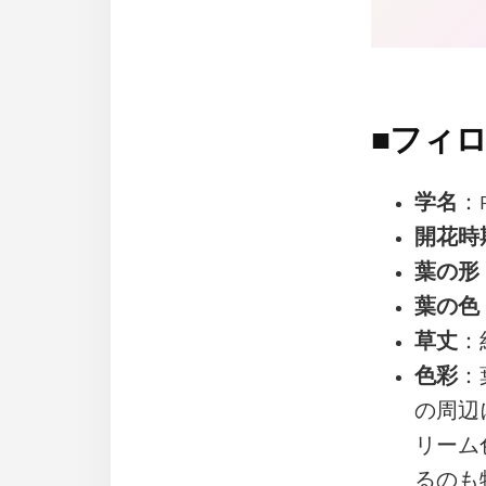
■
フィロ
学名
：Ph
開花時
葉の形
葉の色
草丈
：
色彩
：
の周辺
リーム
るのも