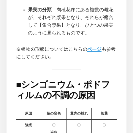
果実の分類
：肉穂花序にある複数の雌花
が、それぞれ漿果となり、それらが癒合
して【集合漿果】となり、ひとつの果実
のように見られるものです。
※植物の形態についてはこちらの
ページ
も参考
にしてください。
■
シンゴニウム・ポドフ
ィルムの不調の原因
原因
葉の変色
葉先の枯れ
落葉
強光
〇
〇
〇
褐色