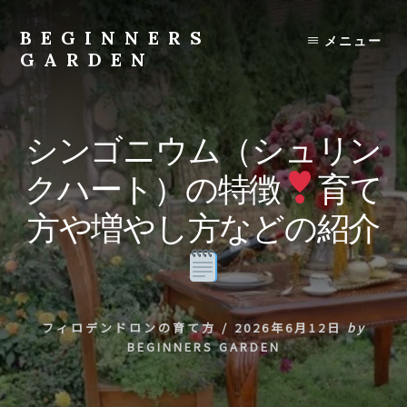
Skip
to
BEGINNERS
メニュー
content
GARDEN
植
物
の
シンゴニウム（シュリン
種
類
クハート）の特徴
育て
や
育
方や増やし方などの紹介
て
方
の
紹
介
フィロデンドロンの育て方
/
2026年6月12日
by
を
BEGINNERS GARDEN
行
い