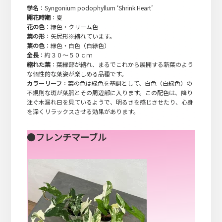
学名
：Syngonium podophyllum ‘Shrink Heart’
開花時期
：夏
花の色
：緑色・クリーム色
葉の形
：矢尻形※縮れています。
葉の色
：緑色・白色（白緑色）
全長
：約３０～５０ｃｍ
縮れた葉
：葉縁部が縮れ、まるでこれから展開する新葉のよう
な個性的な葉姿が楽しめる品種です。
カラーリーフ
：葉の色は緑色を基調として、白色（白緑色）の
不規則な斑が葉脈とその周辺部に入ります。この配色は、降り
注ぐ木漏れ日を見ているようで、明るさを感じさせたり、心身
を深くリラックスさせる効果があります。
●
フレンチマーブル