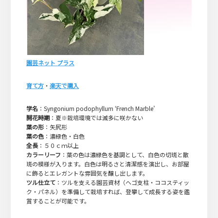
園芸ネット プラス
育て方
・
楽天で購入
学名
：Syngonium podophyllum ‘French Marble’
開花時期
：夏※栽培環境では滅多に咲かない
葉の形
：矢尻形
葉の色
：濃緑色・白色
全長
：５０ｃｍ以上
カラーリーフ
：葉の色は濃緑色を基調として、白色の切斑と散
斑の模様が入ります。白色は明るさと清潔感を演出し、お部屋
に飾るとエレガントな雰囲気を醸し出します。
ツル仕立て
：ツルを支える園芸資材（ヘゴ支柱・ココスティッ
ク・パネル）を準備して栽培すれば、登攀して成長する姿を鑑
賞することが可能です。