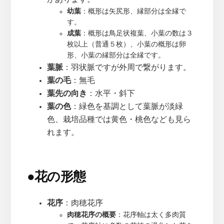
幼葉
：概形は矢尻形、縁部分は全縁で
す。
成葉
：概形は鳥足状複葉、小葉の数は３
枚以上（普通５枚）、小葉の概形は卵
形、小葉の縁部分は全縁です。
葉脈
：羽状脈ですが外周で繋がります。
葉の毛
：無毛
葉先の向き
：水平・斜下
葉の色
：緑色を基調として葉脈が淡緑
色、栽培品種では黄色・桃色なども見ら
れます。
●
花の形態
花序
：肉穂花序
肉穂花序の概要
：花序軸は太く多肉質