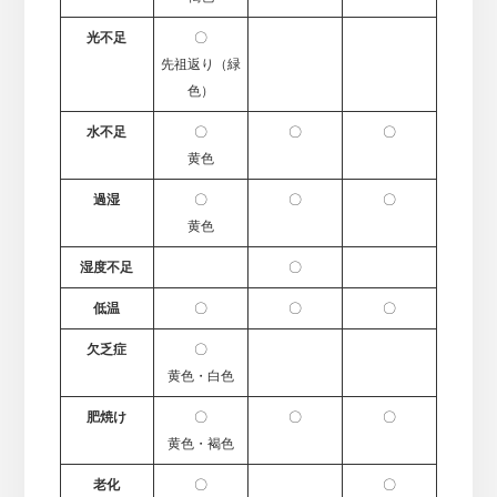
光不足
〇
先祖返り（緑
色）
水不足
〇
〇
〇
黄色
過湿
〇
〇
〇
黄色
湿度不足
〇
低温
〇
〇
〇
欠乏症
〇
黄色・白色
肥焼け
〇
〇
〇
黄色・褐色
老化
〇
〇