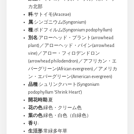
カ北部
科
:サトイモ(Araceae)
属
:シンゴニウム(Syngonium)
種
:ポドフィルム(Syngonium podophyllum)
別名
:アローヘッド・プラント(arrowhead
plant)／アローヘッド・バイン(arrowhead
vine)／アロー・フィロデンドロン
(arrowhead philodendron)／アフリカン・エ
バーグリーン(African evergreen)／アメリカ
ン・エバーグリーン(American evergreen)
品種
:シュリンクハート(Syngonium
podophyllum ‘Shrink Heart’)
開花時期
:夏
花の色
:緑色・クリーム色
葉の色
:緑色・白色（白緑色）
香り
:
生活形
:常緑多年草