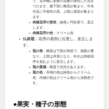
で、花序軸に多数の花被の退化した花を
つけます。最下部に雌花が集まり、中央
付近に不稔性の花、上部に雄花が集まり
ます。
肉穂花序の形状
：細長い円柱形で、直立
します。
肉穂花序の色
：クリーム色
仏炎苞
：花序の基部に位置し、直立しま
す。
苞の形
：概形は下部が筒状で、側面が重
なり、上部は舟形になり、向きは肉穂花
序を包むように直立します。
苞の質感
：蝋質で光沢があります。
苞の色
：外側の色は緑色からクリーム
色、内側の色はクリーム色から淡桃色で
す。
●
果実・種子の形態