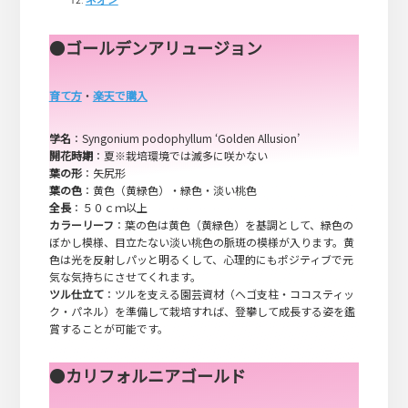
ネオン
●
ゴールデンアリュージョン
育て方
・
楽天で購入
学名
：Syngonium podophyllum ‘Golden Allusion’
開花時期
：夏※栽培環境では滅多に咲かない
葉の形
：矢尻形
葉の色
：黄色（黄緑色）・緑色・淡い桃色
全長
：５０ｃｍ以上
カラーリーフ
：葉の色は黄色（黄緑色）を基調として、緑色の
ぼかし模様、目立たない淡い桃色の脈斑の模様が入ります。黄
色は光を反射しパッと明るくして、心理的にもポジティブで元
気な気持ちにさせてくれます。
ツル仕立て
：ツルを支える園芸資材（ヘゴ支柱・ココスティッ
ク・パネル）を準備して栽培すれば、登攀して成長する姿を鑑
賞することが可能です。
●
カリフォルニアゴールド