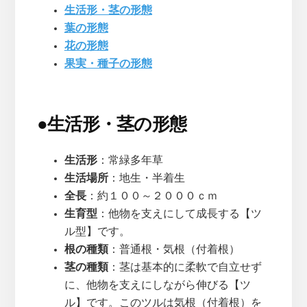
生活形・茎の形態
葉の形態
花の形態
果実・種子の形態
●
生活形・茎の形態
生活形
：常緑多年草
生活場所
：地生・半着生
全長
：約１００～２０００ｃｍ
生育型
：他物を支えにして成長する【ツ
ル型】です。
根の種類
：普通根・気根（付着根）
茎の種類
：茎は基本的に柔軟で自立せず
に、他物を支えにしながら伸びる【ツ
ル】です。このツルは気根（付着根）を