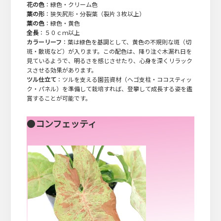
花の色
：緑色・クリーム色
葉の形
：狭矢尻形・分裂葉（裂片３枚以上）
葉の色
：緑色・黄色
全長
：５０ｃｍ以上
カラーリーフ
：葉は緑色を基調として、黄色の不規則な斑（切
斑・散斑など）が入ります。この配色は、降り注ぐ木漏れ日を
見ているようで、明るさを感じさせたり、心身を深くリラック
スさせる効果があります。
ツル仕立て
：ツルを支える園芸資材（ヘゴ支柱・ココスティッ
ク・パネル）を準備して栽培すれば、登攀して成長する姿を鑑
賞することが可能です。
●
コンフェッティ