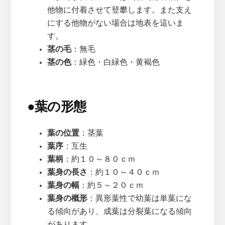
他物に付着させて登攀します。また支え
にする他物がない場合は地表を這いま
す。
茎の毛
：無毛
茎の色
：緑色・白緑色・黄褐色
●
葉の形態
葉の位置
：茎葉
葉序
：互生
葉柄
：約１０～８０ｃｍ
葉身の長さ
：約１０～４０ｃｍ
葉身の幅
：約５～２０ｃｍ
葉身の概形
：異形葉性で幼葉は単葉にな
る傾向があり、成葉は分裂葉になる傾向
があります。