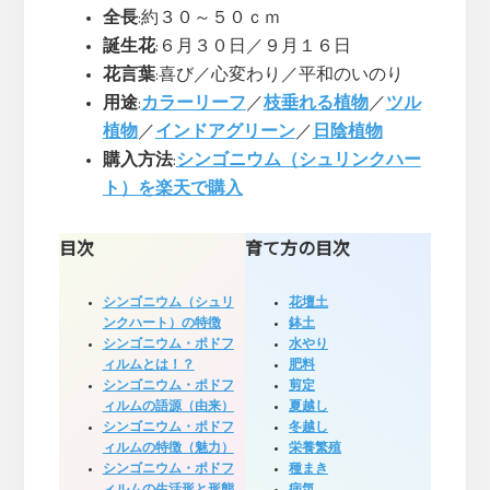
全長
:約３０～５０ｃｍ
誕生花
:６月３０日／９月１６日
花言葉
:喜び／心変わり／平和のいのり
用途
:
カラーリーフ
／
枝垂れる植物
／
ツル
植物
／
インドアグリーン
／
日陰植物
購入方法
:
シンゴニウム（シュリンクハー
ト）を楽天で購入
目次
育て方の目次
シンゴニウム（シュリ
花壇土
ンクハート）の特徴
鉢土
シンゴニウム・ポドフ
水やり
ィルムとは！？
肥料
シンゴニウム・ポドフ
剪定
ィルムの語源（由来）
夏越し
シンゴニウム・ポドフ
冬越し
ィルムの特徴（魅力）
栄養繁殖
シンゴニウム・ポドフ
種まき
ィルムの生活形と形態
病気