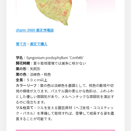
charm 3980 楽天市場店
育て方
・
楽天で購入
学名
：Syngonium podophyllum ‘Confetti’
開花時期
：夏※栽培環境では滅多に咲かない
葉の形
：矢尻形
葉の色
：淡緑色・桃色
全長
：５０ｃｍ以上
カラーリーフ
：葉の色は淡緑色を基調として、桃色の散斑や切
斑の模様が入ります。パステル調の柔らかな色彩は、ふわふわ
とした優しい雰囲気があり、メルヘンチックな雰囲気を演出す
るのに役立ちます。
ツル仕立て
：ツルを支える園芸資材（ヘゴ支柱・ココスティッ
ク・パネル）を準備して栽培すれば、登攀して成長する姿を鑑
賞することが可能です。