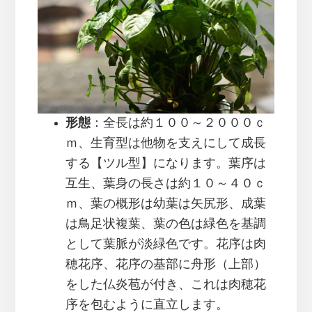
形態
：全長は約１００～２０００ｃ
ｍ、生育型は他物を支えにして成長
する【ツル型】になります。葉序は
互生、葉身の長さは約１０～４０ｃ
ｍ、葉の概形は幼葉は矢尻形、成葉
は鳥足状複葉、葉の色は緑色を基調
として葉脈が淡緑色です。花序は肉
穂花序、花序の基部に舟形（上部）
をした仏炎苞が付き、これは肉穂花
序を包むように直立します。