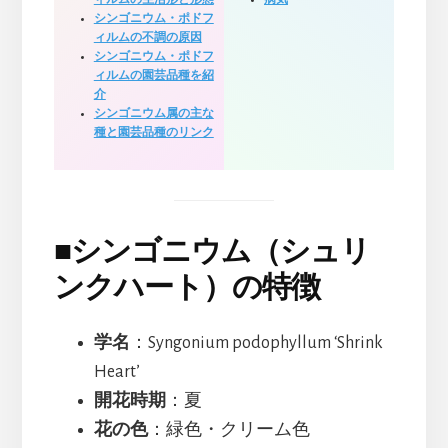
シンゴニウム・ポドフ
ィルムの不調の原因
シンゴニウム・ポドフ
ィルムの園芸品種を紹
介
シンゴニウム属の主な
種と園芸品種のリンク
■
シンゴニウム（シュリ
ンクハート）の特徴
学名
：Syngonium podophyllum ‘Shrink
Heart’
開花時期
：夏
花の色
：緑色・クリーム色