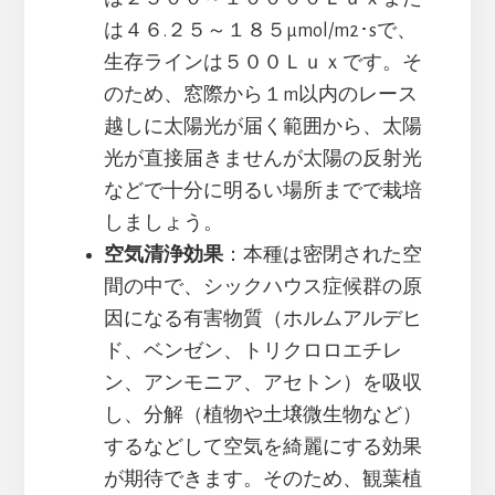
は４６.２５～１８５μmol/m2･sで、
生存ラインは５００Ｌｕｘです。そ
のため、窓際から１m以内のレース
越しに太陽光が届く範囲から、太陽
光が直接届きませんが太陽の反射光
などで十分に明るい場所までで栽培
しましょう。
空気清浄効果
：本種は密閉された空
間の中で、シックハウス症候群の原
因になる有害物質（ホルムアルデヒ
ド、ベンゼン、トリクロロエチレ
ン、アンモニア、アセトン）を吸収
し、分解（植物や土壌微生物など）
するなどして空気を綺麗にする効果
が期待できます。そのため、観葉植