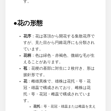
す。
●
花の形態
花序
：花は茎頂から開花する集散花序で
すが、見た目から円錐花序にも分類され
ています。
花柄
：色は緑色・赤褐色、微細な毛が生
えることがあります。
苞
：花梗の基部に対生に２枚付き、形は
披針形です。
花
：雌雄異株で、雄株は花托・萼・花
冠・雄蕊で構成されており、雌株は花
托・萼・花冠・雌蕊で構成されていま
す。
花托
：萼・花冠・雄蕊または雌蕊を支え