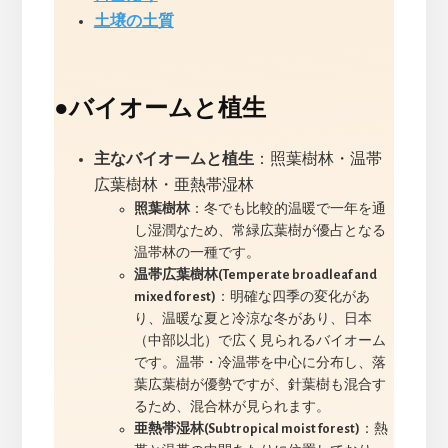
土壌の土質
●
バイオームと植生
主なバイオームと植生
：照葉樹林・温帯
広葉樹林・亜熱帯湿林
照葉樹林
：冬でも比較的温暖で一年を通
し湿潤なため、常緑広葉樹が優占となる
温帯林の一種です。
温帯広葉樹林(Temperate broadleaf and
mixed forest)
：明確な四季の変化があ
り、温暖な夏と冷涼な冬があり、日本
（中部以北）で広く見られるバイオーム
です。温帯・冷温帯を中心に分布し、落
葉広葉樹が優勢ですが、針葉樹も混合す
るため、混合林が見られます。
亜熱帯湿林(Subtropical moist forest)
：熱