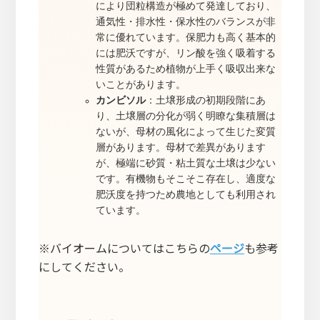
により団粒構造が極めて発達しており、
通気性・排水性・保水性のバランスが非
常に優れています。保肥力も高く基本的
には肥沃ですが、リン酸を強く吸着する
性質があるため植物が上手く吸収出来な
いことがあります。
カンビソル
：土壌形成の初期段階にあ
り、土壌層の分化が弱く明瞭な集積層は
ないが、母材の風化によって生じた変質
層があります。母材で差異があります
が、極端に砂質・粘土質な土壌は少ない
です。有機物もそこそこ存在し、適度な
肥沃度を持つため農地としても利用され
ています。
※バイオームについてはこちらの
ページ
も参考
にしてください。