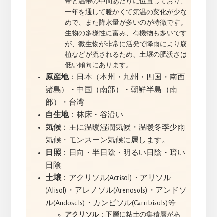
帯と温帯の中間あたりに位置しており、
一年を通して暖かくて気温の変化が少な
めで、また降水量が多いのが特徴です。
生物の多様性に富み、有機物も多いです
が、微生物が非常に活発で降雨により腐
植などが流されるため、土壌の肥沃さは
低い傾向にあります。
原産地
：日本（本州・九州・四国・南西
諸島）・中国（南部）・朝鮮半島（南
部）・台湾
自生地
：林床・谷沿い
気候
：主に温暖湿潤気候・温暖冬季少雨
気候・モンスーン気候に属します。
日照
：日向・半日陰・明るい日陰・暗い
日陰
土壌
：アクリソル(Acrisol)・アリソル
(Alisol)・アレノソル(Arenosols)・アンドソ
ル(Andosols)・カンビソル(Cambisols)等
アクリソル
：下層に粘土の集積層があ