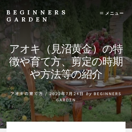
Skip
to
BEGINNERS
メニュー
content
GARDEN
植
物
の
アオキ（見沼黄金）の特
種
類
徴や育て方、剪定の時期
や
育
や方法等の紹介
て
方
の
アオキの育て方
/
2022年7月24日
by
BEGINNERS
紹
GARDEN
介
を
行
い