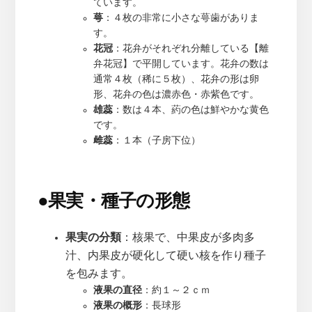
ています。
萼
：４枚の非常に小さな萼歯がありま
す。
花冠
：花弁がそれぞれ分離している【離
弁花冠】で平開しています。花弁の数は
通常４枚（稀に５枚）、花弁の形は卵
形、花弁の色は濃赤色・赤紫色です。
雄蕊
：数は４本、葯の色は鮮やかな黄色
です。
雌蕊
：１本（子房下位）
●
果実・種子の形態
果実の分類
：核果で、中果皮が多肉多
汁、内果皮が硬化して硬い核を作り種子
を包みます。
液果の直径
：約１～２ｃｍ
液果の概形
：長球形