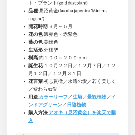
ト・プラント(gold dust plant)
品種
:見沼黄金(Aucuba japonica ‘Minuma
ougonn’)
開花時期
:３月～５月
花の色
:濃赤色・赤紫色
葉の色
:黄緑色
生活形
:分枝型
樹高
:約１００～２００ｃｍ
誕生花
:１０月２２日／１２月７日／１２
月１２日／１２月３１日
花言葉
:初志貫徹／永遠の愛／若く美しく
／変わらぬ愛
用途
:
カラーリーフ
／
生垣
／
景観植物
／
イ
ンドアグリーン
／
日陰植物
購入方法
:
アオキ（見沼黄金）を楽天で購
入