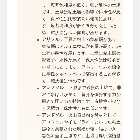
り、塩基飽和度が低く、強い酸性の土壌
です。土壌は粘土層の影響で排水性が悪
く、保水性は比較的高い傾向にありま
す。塩基飽和度が低く養分が乏しいた
め、肥沃度は低い傾向があります。
アリソル
：下層に粘土の集積層があり、
集積層はアルミニウム含有量が高く、pH
は強い酸性を示します。土壌は粘土層の
影響で排水性が悪く、保水性は比較的高
い傾向にあります。アルミニウムが植物
に毒性を示すレベルで溶出することが多
く、肥沃度は低めです。
アレノソル
： 下層まで砂質の土壌で、非
常に水はけが良く、養分を保持する力が
極めて弱いのが特徴です。有機物が少な
く保肥力・保水性ともに低いです。
アンドソル
：火山噴出物を母材として、
アロフェンやイモゴライトといった粘土
鉱物と集積された腐植が強く結びつき、
黒色を呈す土壌です。土壌は厚い腐植層