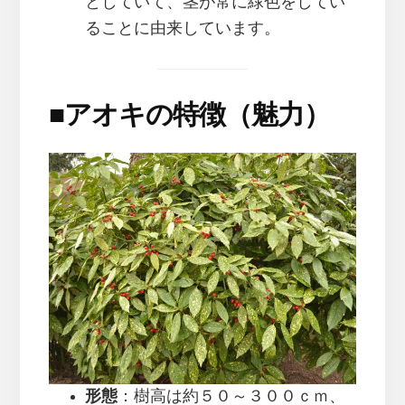
としていて、茎が常に緑色をしてい
ることに由来しています。
■
アオキの特徴（魅力）
形態
：樹高は約５０～３００ｃｍ、