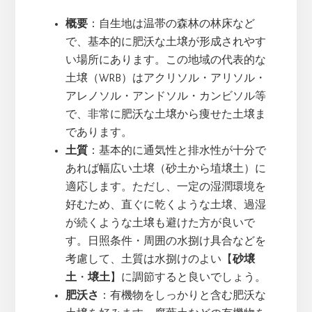
概要
：自生地は温帯の森林の林床など
で、基本的に肥沃な土壌が形成されやす
い場所にあります。この地域の代表的な
土壌（WRB）はアクリソル・アリソル・
アレノソル・アンドソル・カンビソル等
で、非常に肥沃な土壌から痩せた土壌ま
であります。
土質
：基本的に通気性と排水性が十分で
あれば幅広い土壌（砂土から埴壌土）に
適応します。ただし、一定の湿潤環境を
好むため、直ぐに乾くような土壌、過湿
が続くような土壌も避けた方が良いで
す。日照条件・周囲の水捌け具合などを
考慮して、土質は水捌けのよい【
砂壌
土
・
壌土
】に調節すると良いでしょう。
肥沃さ
：有機物をしっかりと含む肥沃な