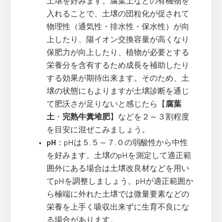
土壌を好みます。腐葉土などの有機物を
入れることで、土壌の団粒化が促されて
物理性（通気性・排水性・保水性）が向
上したり、陽イオン交換容量が高くなり
保肥力が向上したり、植物が必要とする
栄養分を含有するため成長を補助したり
する効果が期待出来ます。そのため、土
壌の状態にもよりますが土壌診断を通じ
て肥沃さが足りないと感じたら【
腐葉
土
・
完熟牛糞堆肥
】などを２～３割程度
を目安に混ぜこみましょう。
pH
：pHは５.５～７.０の弱酸性から中性
を好みます。土壌のpHを測定して適正範
囲外にある場合は土壌改良材などを用い
てpHを調整しましょう。pHが適正範囲か
ら極端に外れた土壌では微量要素などの
栄養を上手く吸収出来ずに生育不良にな
る場合があります。