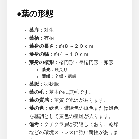
●
葉の形態
葉序
：対生
葉柄
：有柄
葉身の長さ
：約８～２０ｃｍ
葉身の幅
：約４～１０ｃｍ
葉身の概形
：楕円形・長楕円形・卵形
葉先
：鋭尖形
葉縁
：全縁・鋸歯
葉脈
：羽状脈
葉の毛
：基本的に無毛です。
葉の質感
：革質で光沢があります。
葉の色
：緑色・濃緑色の単色または緑色
を基調として黄色の星斑が入ります。
備考
：クチクラ層が発達しており、乾燥
などの環境ストレスに強い耐性がありま