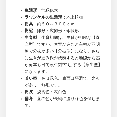
生活形
：常緑低木
ラウンケルの生活形
：地上植物
樹高
：約５０～３００ｃｍ
樹冠
：卵形・広卵形・傘状形
生育型
：生育初期は、主軸が明瞭な【直
立型】ですが、生育が進むと主軸が不明
瞭で分枝が多い【分枝型】になり、さら
に生育が進み株が成熟すると地際から茎
が何本も出て叢生(株立ち)する【叢生型】
になります。
若い茎
：色は緑色、表面は平滑で、光沢
があり、無毛です。
樹皮
：淡褐色・灰白色
備考
：茎の色が長期に渡り緑色を保ちま
す。