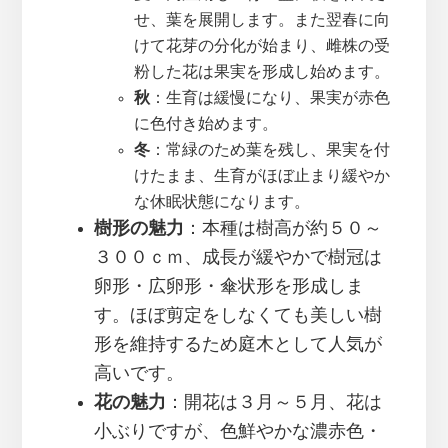
せ、葉を展開します。また翌春に向
けて花芽の分化が始まり、雌株の受
粉した花は果実を形成し始めます。
秋
：生育は緩慢になり、果実が赤色
に色付き始めます。
冬
：常緑のため葉を残し、果実を付
けたまま、生育がほぼ止まり緩やか
な休眠状態になります。
樹形の魅力
：本種は樹高が約５０～
３００ｃｍ、成長が緩やかで樹冠は
卵形・広卵形・傘状形を形成しま
す。ほぼ剪定をしなくても美しい樹
形を維持するため庭木として人気が
高いです。
花の魅力
：開花は３月～５月、花は
小ぶりですが、色鮮やかな濃赤色・