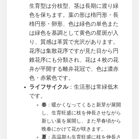
生育型は分枝型、茎は長期に渡り緑
色を保ちます。葉の形は楕円形・長
楕円形・卵形、色は緑色の単色また
は緑色を基調として黄色の星斑が入
り、質感は革質で光沢があります。
花序は集散花序ですが見た目から円
錐花序にも分類され、花は４枚の花
弁が平開する離弁花冠で、色は濃赤
色・赤紫色です。
ライフサイクル
：生活形は常緑低木
です。
春
：暖かくなってくると新芽が展開
し、生育旺盛に枝を伸長させながら
新しい葉を展開し、また早春頃から
晩春にかけて花が咲きます。
夏
：高温期も生育旺盛に枝を伸長さ