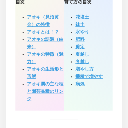
目次
育て方の目次
アオキ（見沼黄
花壇土
金）の特徴
鉢土
アオキとは！？
水やり
アオキの語源（由
肥料
来）
剪定
アオキの特徴（魅
夏越し
力）
冬越し
アオキの生活形と
増やし方
形態
播種で増やす
アオキ属の主な種
病気
と園芸品種のリン
ク