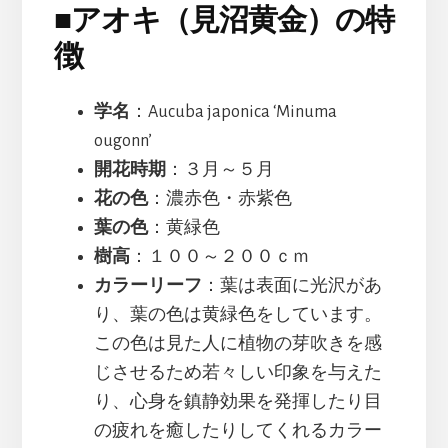
■
アオキ（見沼黄金）の特
徴
学名
：Aucuba japonica ‘Minuma
ougonn’
開花時期
：３月～５月
花の色
：濃赤色・赤紫色
葉の色
：黄緑色
樹高
：１００～２００ｃｍ
カラーリーフ
：葉は表面に光沢があ
り、葉の色は黄緑色をしています。
この色は見た人に植物の芽吹きを感
じさせるため若々しい印象を与えた
り、心身を鎮静効果を発揮したり目
の疲れを癒したりしてくれるカラー