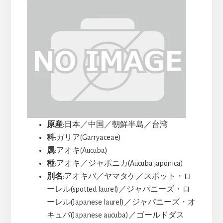
原産
:日本／中国／朝鮮半島／台湾
科
:ガリア(Garryaceae)
属
:アオキ(Aucuba)
種
:アオキ／ジャポニカ(Aucuba japonica)
別名
:アオキバ／ヤマタケ／スポット・ロ
ーレル(spotted laurel)／ジャパニーズ・ロ
ーレル(Japanese laurel)／ジャパニーズ・オ
キュバ(Japanese aucuba)／ゴールドダス