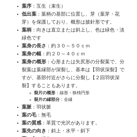
葉序
：互生（束生）
低出葉
：葉柄の基部に位置し、芽（葉芽・花
芽）を保護しており、概形は披針形です。
葉柄
：向きは直立または斜上し、色は緑色・淡
緑色です
葉身の長さ
：約３０～５０ｃｍ
葉身の幅
：約２０～４０ｃｍ
葉身の概形
：心形または矢尻形の分裂葉で、分
裂葉は葉縁部が深裂し、基本は【羽状深裂】で
すが、基部付近がさらに分裂し【２回羽状深
裂】することもあります。
裂片の概形
：線形・狭楕円形
裂片の縁部分
：全縁
葉脈
：羽状脈
葉の毛
：無毛
葉の質感
：革質で光沢があります。
葉先の向き
：斜上・水平・斜下