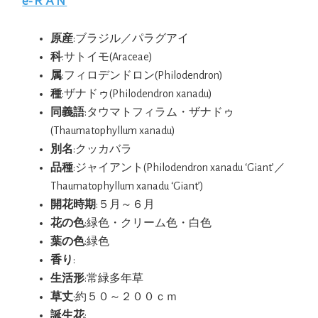
原産
:ブラジル／パラグアイ
科
:サトイモ(Araceae)
属
:フィロデンドロン(Philodendron)
種
:ザナドゥ(Philodendron xanadu)
同義語
:タウマトフィラム・ザナドゥ
(Thaumatophyllum xanadu)
別名
:クッカバラ
品種
:ジャイアント(Philodendron xanadu ‘Giant’／
Thaumatophyllum xanadu ‘Giant’)
開花時期
:５月～６月
花の色
:緑色・クリーム色・白色
葉の色
:緑色
香り
:
生活形
:常緑多年草
草丈
:約５０～２００ｃｍ
誕生花
: