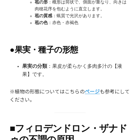
苞の形
：概形は筒状で、側面が重なり、向きは
肉穂花序を包むように直立します。
苞の質感
：蝋質で光沢があります。
苞の色
：赤色・赤褐色
●
果実・種子の形態
果実の分類
：果皮が柔らかく多肉多汁の【液
果】です。
※植物の形態についてはこちらの
ページ
も参考にして
ください。
■
フィロデンドロン・ザナド
ゥの不調の原因