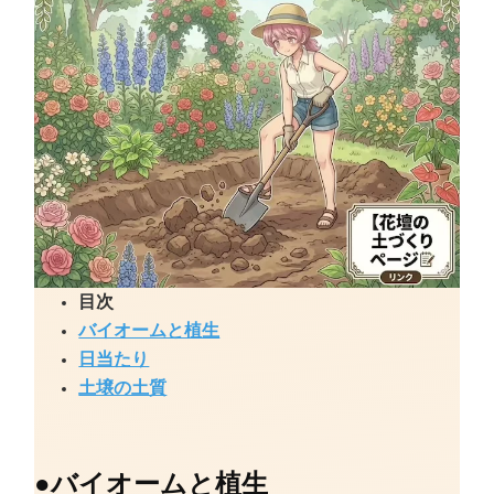
目次
バイオームと植生
日当たり
土壌の土質
●
バイオームと植生