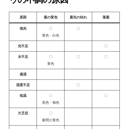
原因
葉の変色
葉先の枯れ
落葉
強光
〇
〇
黄色・白色
光不足
〇
水不足
〇
〇
〇
黄色
過湿
湿度不足
〇
低温
〇
〇
黒色・褐色
欠乏症
〇
脈間が黄色