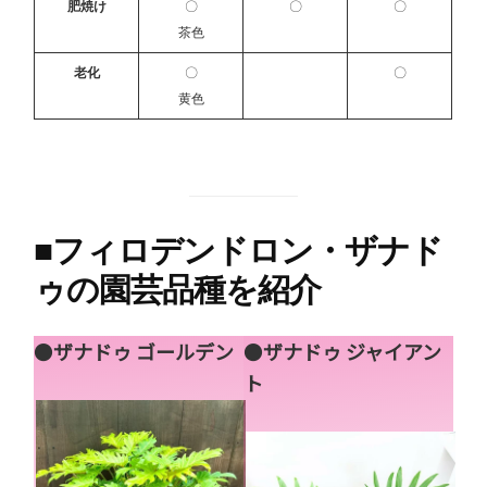
肥焼け
〇
〇
〇
茶色
老化
〇
〇
黄色
■
フィロデンドロン・ザナド
ゥの園芸品種を紹介
●
ザナドゥ ゴールデン
●
ザナドゥ ジャイアン
ト