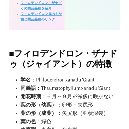
フィロデンドロン・ザナド
ゥの園芸品種を紹介
フィロデンドロン属の主な
種と園芸品種のリンク
■
フィロデンドロン・ザナド
ゥ（ジャイアント）の特徴
学名
：Philodendron xanadu ‘Giant’
同義語
：Thaumatophyllum xanadu ‘Giant’
開花時期
：６月～９月※滅多に咲かない
葉の形（幼葉）
：卵形・矢尻形
葉の形（成葉）
：矢尻形（羽状深裂）
葉の色
：緑色