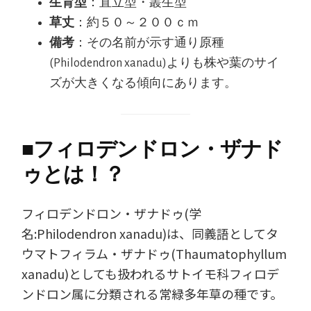
生育型
：直立型・叢生型
草丈
：約５０～２００ｃｍ
備考
：その名前が示す通り原種
(Philodendron xanadu)よりも株や葉のサイ
ズが大きくなる傾向にあります。
■
フィロデンドロン・ザナド
ゥとは！？
フィロデンドロン・ザナドゥ(学
名:Philodendron xanadu)は、同義語としてタ
ウマトフィラム・ザナドゥ(Thaumatophyllum
xanadu)としても扱われるサトイモ科フィロデ
ンドロン属に分類される常緑多年草の種です。