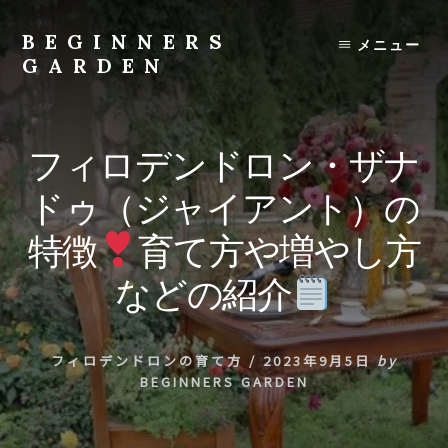
Skip
to
BEGINNERS
メニュー
content
GARDEN
植
物
の
フィロデンドロン・ザナ
種
類
ドゥ（ジャイアント）の
や
育
特徴
育て方や増やし方
て
方
などの紹介
の
紹
介
フィロデンドロンの育て方
/
2023年9月5日
by
を
BEGINNERS GARDEN
行
い