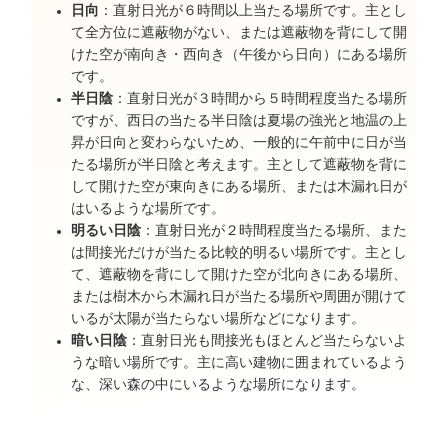
日向
：直射日光が６時間以上当たる場所です。主とし
て全方位に遮蔽物がない、または遮蔽物を背にして開
けた空が南向き・西向き（午後から日向）にある場所
です。
半日陰
：直射日光が３時間から５時間程度当たる場所
ですが、西日の当たる半日陰は夏場の強光と地温の上
昇が日向と変わらないため、一般的に午前中に日が当
たる場所が半日陰と考えます。主として遮蔽物を背に
して開けた空が東向きにある場所、または木漏れ日が
はいるような場所です。
明るい日陰
：直射日光が２時間程度当たる場所、また
は間接光だけが当たる比較的明るい場所です。主とし
て、遮蔽物を背にして開けた空が北向きにある場所、
または樹木から木漏れ日が当たる場所や周囲が開けて
いるが太陽が当たらない場所などになります。
暗い日陰
：直射日光も間接光もほとんど当たらないよ
うな暗い場所です。主に高い建物に囲まれているよう
な、深い森の中にいるような場所になります。