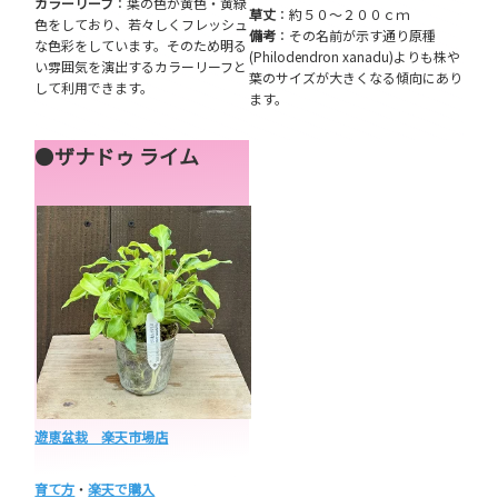
カラーリーフ
：葉の色が黄色・黄緑
草丈
：約５０～２００ｃｍ
色をしており、若々しくフレッシュ
備考
：その名前が示す通り原種
な色彩をしています。そのため明る
(Philodendron xanadu)よりも株や
い雰囲気を演出するカラーリーフと
葉のサイズが大きくなる傾向にあり
して利用できます。
ます。
●
ザナドゥ ライム
遊恵盆栽 楽天市場店
育て方
・
楽天で購入