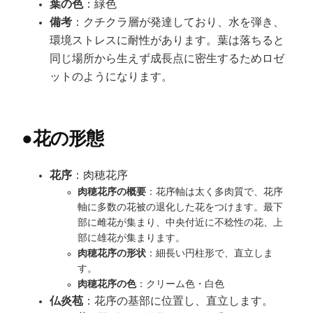
葉の色
：緑色
備考
：クチクラ層が発達しており、水を弾き、
環境ストレスに耐性があります。葉は落ちると
同じ場所から生えず成長点に密生するためロゼ
ットのようになります。
●
花の形態
花序
：肉穂花序
肉穂花序の概要
：花序軸は太く多肉質で、花序
軸に多数の花被の退化した花をつけます。最下
部に雌花が集まり、中央付近に不稔性の花、上
部に雄花が集まります。
肉穂花序の形状
：細長い円柱形で、直立しま
す。
肉穂花序の色
：クリーム色・白色
仏炎苞
：花序の基部に位置し、直立します。