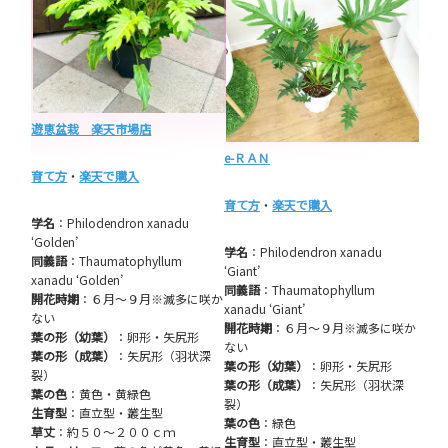
遊恵盆栽 楽天市場店
e-ＲＡＮ
育て方
・
楽天で購入
育て方
・
楽天で購入
学名
：Philodendron xanadu
‘Golden’
学名
：Philodendron xanadu
同義語
：Thaumatophyllum
‘Giant’
xanadu ‘Golden’
同義語
：Thaumatophyllum
開花時期
：６月～９月※滅多に咲か
xanadu ‘Giant’
ない
開花時期
：６月～９月※滅多に咲か
葉の形（幼葉）
：卵形・矢尻形
ない
葉の形（成葉）
：矢尻形（羽状深
葉の形（幼葉）
：卵形・矢尻形
裂）
葉の形（成葉）
：矢尻形（羽状深
葉の色
：黄色・黄緑色
裂）
生育型
：直立型・叢生型
葉の色
：緑色
草丈
：約５０～２００ｃｍ
生育型
：直立型・叢生型