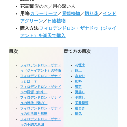
花言葉
:愛の木／用心深い人
用途
:
カラーリーフ
／
景観植物
／
切り花
／
インド
アグリーン
／
日陰植物
購入方法
:
フィロデンドロン・ザナドゥ（ジャイ
アント）を楽天で購入
目次
育て方の目次
フィロデンドロン・ザナド
花壇土
ゥ（ジャイアント）の特徴
鉢土
フィロデンドロン・ザナド
水やり
ゥとは！？
肥料
フィロデンドロン・ザナド
剪定
ゥの語源（由来）
夏越し
フィロデンドロン・ザナド
冬越し
ゥの特徴（魅力）
栄養繁殖
フィロデンドロン・ザナド
種まき
ゥの生活形と形態
病気
フィロデンドロン・ザナド
ゥの不調の原因