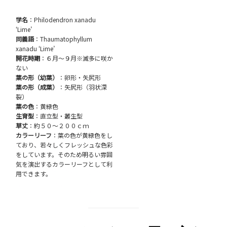
学名
：Philodendron xanadu
‘Lime’
同義語
：Thaumatophyllum
xanadu ‘Lime’
開花時期
：６月～９月※滅多に咲か
ない
葉の形（幼葉）
：卵形・矢尻形
葉の形（成葉）
：矢尻形（羽状深
裂）
葉の色
：黄緑色
生育型
：直立型・叢生型
草丈
：約５０～２００ｃｍ
カラーリーフ
：葉の色が黄緑色をし
ており、若々しくフレッシュな色彩
をしています。そのため明るい雰囲
気を演出するカラーリーフとして利
用できます。