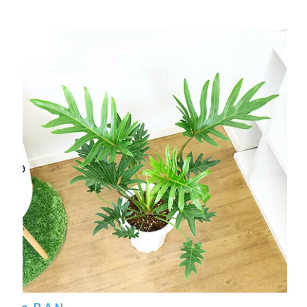
e-ＲＡＮ