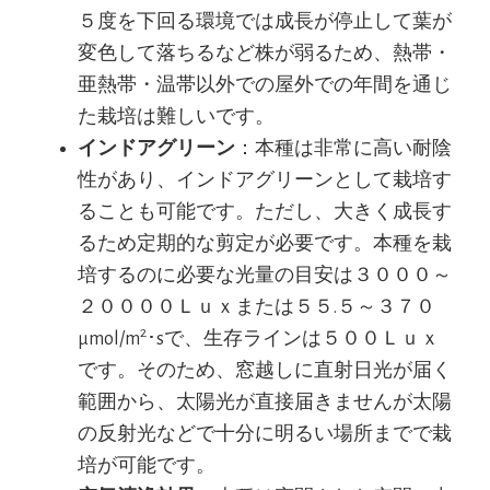
５度を下回る環境では成長が停止して葉が
変色して落ちるなど株が弱るため、熱帯・
亜熱帯・温帯以外での屋外での年間を通じ
た栽培は難しいです。
インドアグリーン
：本種は非常に高い耐陰
性があり、インドアグリーンとして栽培す
ることも可能です。ただし、大きく成長す
るため定期的な剪定が必要です。本種を栽
培するのに必要な光量の目安は３０００～
２００００Ｌｕｘまたは５５.５～３７０
2
μmol/m
･sで、生存ラインは５００Ｌｕｘ
です。そのため、窓越しに直射日光が届く
範囲から、太陽光が直接届きませんが太陽
の反射光などで十分に明るい場所までで栽
培が可能です。