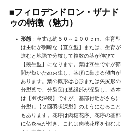
■
フィロデンドロン・ザナド
ゥの特徴（魅力）
形態
：草丈は約５０～２００ｃｍ、生育型
は主軸が明瞭な【直立型】または、生育が
進むと地際で分枝して複数の茎が伸びて
【叢生型】になります。葉は互生ですが節
間が短いため束生し、茎頂に集まる傾向が
あります。葉の概形は心形または矢尻形の
分裂葉で、分裂葉は葉縁部が深裂し、基本
は【羽状深裂】ですが、基部付近がさらに
分裂し【２回羽状深裂】のようになること
もあります。花序は肉穂花序、花序の基部
に仏炎苞が付き、これは肉穂花序を包むよ