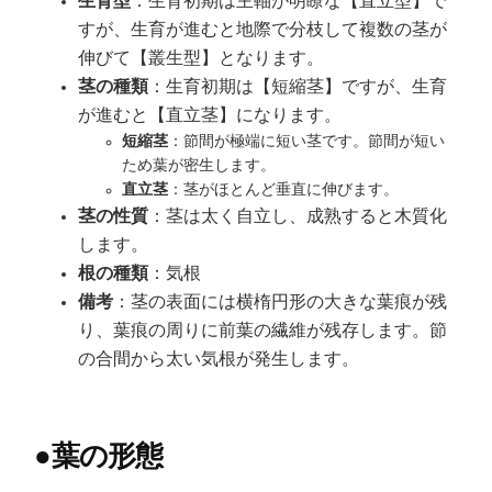
生育型
：生育初期は主軸が明瞭な【直立型】で
すが、生育が進むと地際で分枝して複数の茎が
伸びて【叢生型】となります。
茎の種類
：生育初期は【短縮茎】ですが、生育
が進むと【直立茎】になります。
短縮茎
：節間が極端に短い茎です。節間が短い
ため葉が密生します。
直立茎
：茎がほとんど垂直に伸びます。
茎の性質
：茎は太く自立し、成熟すると木質化
します。
根の種類
：気根
備考
：茎の表面には横楕円形の大きな葉痕が残
り、葉痕の周りに前葉の繊維が残存します。節
の合間から太い気根が発生します。
●
葉の形態