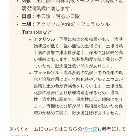
気候
：主に熱帯雨林気候・モンスーン気候・温
暖湿潤気候に属します。
日照
：半日陰・明るい日陰
土壌
：アクリソル(Acrisol)・フェラルソル
(Ferralsols)など
アクリソル
：下層に粘土の集積層があり、塩基
飽和度が低く、強い酸性の土壌です。土壌は粘
土層の影響で排水性が悪く、保水性は比較的高
い傾向にあります。塩基飽和度が低く養分が乏
しいため、肥沃度は低い傾向があります。
フェラルソル
：高温多雨の気候下での長年の風
化と溶脱作用によって酸化鉄やアルミニウムが
集積し土の色が赤褐色をしています。土壌は酸
化鉄の結合により砂礫構造を作るため、通気
性・透水性は高めで、保水性は低い傾向にあり
ます。有機物の分解が早く腐植層が浅いため保
肥力が極めて弱く、肥沃度はほぼありません。
※バイオームについてはこちらの
ページ
も参考にして