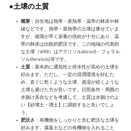
●
土壌の土質
概要
：自生地は熱帯・亜熱帯・温帯の林床や林
縁などです。熱帯・亜熱帯の土壌は痩せていま
すが、循環が早く栄養の供給が十分にあり、温
帯の林床は比較的肥沃です。この地域の代表的
な土壌（WRB）はアクリソル(Acrisol)・フェラル
ソル(Ferralsols)等です。
土質
：基本的に通気性と排水性が高めの土壌を
好みます。ただし、一定の湿潤環境を好むた
め、直ぐに乾くような土壌、過湿が続くような
土壌も避けた方が良いです。日照条件・周囲の
水捌け具合などを考慮して、土質は水捌けのよ
い【砂壌土・壌土】に調節すると良いでしょ
う。
肥沃さ
：有機物をしっかりと含む肥沃な土壌を
好みます。腐葉土などの有機物を入れること