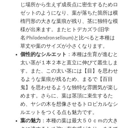
じ場所から生えず成長点に密生するためロ
ゼットのようになり、葉が落ちた箇所は横
楕円形の大きな葉痕が残り、茎に独特な模
様が出来ます。またヒトデカズラ(旧学
名:Philodendron selloum)と比べると本種は
草丈や葉のサイズが小さくなります。
個性的なシルエット
：本種は生育が進むと
太い茎が１本２本と直立に伸びて叢生しま
す。また、この太い茎には【目】を思わせ
るような葉痕が残るため、まるで【百目
鬼】を思わせるような独特な雰囲気が楽し
めます。さらに、葉は茎頂に束生するた
め、ヤシの木を想像させるトロピカルなシ
ルエットをつくる点も魅力です。
葉の魅力
：本種の葉は最大５０ｃｍの大き