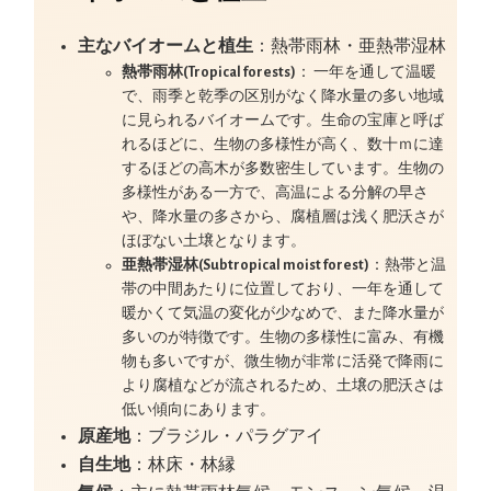
主なバイオームと植生
：熱帯雨林・亜熱帯湿林
熱帯雨林(Tropical forests)
： 一年を通して温暖
で、雨季と乾季の区別がなく降水量の多い地域
に見られるバイオームです。生命の宝庫と呼ば
れるほどに、生物の多様性が高く、数十ｍに達
するほどの高木が多数密生しています。生物の
多様性がある一方で、高温による分解の早さ
や、降水量の多さから、腐植層は浅く肥沃さが
ほぼない土壌となります。
亜熱帯湿林(Subtropical moist forest)
：熱帯と温
帯の中間あたりに位置しており、一年を通して
暖かくて気温の変化が少なめで、また降水量が
多いのが特徴です。生物の多様性に富み、有機
物も多いですが、微生物が非常に活発で降雨に
より腐植などが流されるため、土壌の肥沃さは
低い傾向にあります。
原産地
：ブラジル・パラグアイ
自生地
：林床・林縁