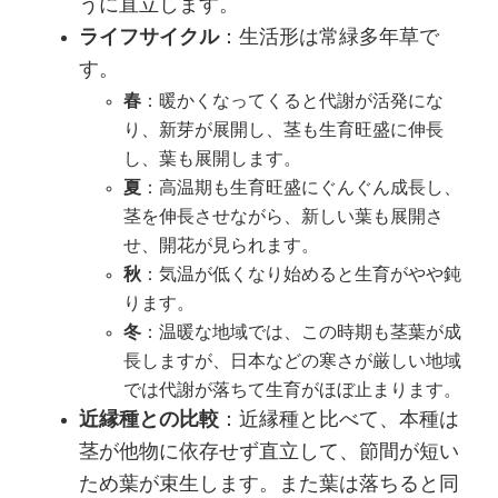
うに直立します。
ライフサイクル
：生活形は常緑多年草で
す。
春
：暖かくなってくると代謝が活発にな
り、新芽が展開し、茎も生育旺盛に伸長
し、葉も展開します。
夏
：高温期も生育旺盛にぐんぐん成長し、
茎を伸長させながら、新しい葉も展開さ
せ、開花が見られます。
秋
：気温が低くなり始めると生育がやや鈍
ります。
冬
：温暖な地域では、この時期も茎葉が成
長しますが、日本などの寒さが厳しい地域
では代謝が落ちて生育がほぼ止まります。
近縁種との比較
：近縁種と比べて、本種は
茎が他物に依存せず直立して、節間が短い
ため葉が束生します。また葉は落ちると同