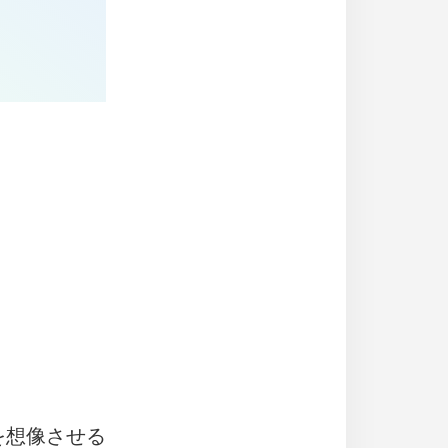
）
を想像させる