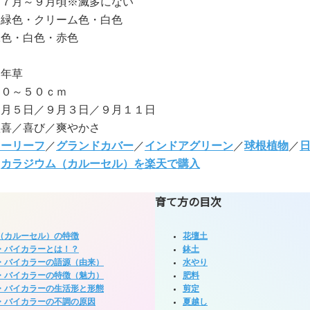
:７月～９月頃※滅多にない
淡緑色・クリーム色・白色
緑色・白色・赤色
多年草
３０～５０ｃｍ
７月５日／９月３日／９月１１日
歓喜／喜び／爽やかさ
ラーリーフ
／
グランドカバー
／
インドアグリーン
／
球根植物
／
:
カラジウム（カルーセル）を楽天で購入
育て方の目次
（カルーセル）の特徴
花壇土
・バイカラーとは！？
鉢土
・バイカラーの語源（由来）
水やり
・バイカラーの特徴（魅力）
肥料
・バイカラーの生活形と形態
剪定
・バイカラーの不調の原因
夏越し