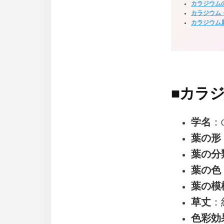
カラジウム
カラジウム
カラジウム
■
カラジ
学名
：Ca
葉の形
葉の分
葉の色
葉の模
草丈
：
色彩効