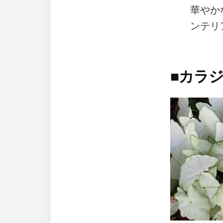
華やか
ンテリ
■
カラ