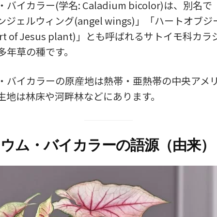
イカラー(学名: Caladium bicolor)は、別名
ジェルウィング(angel wings)」「ハートオブ
rt of Jesus plant)」とも呼ばれるサトイモ科
多年草の種です。
・バイカラーの原産地は熱帯・亜熱帯の中央アメ
生地は林床や河畔林などにあります。
ウム・バイカラーの語源（由来）