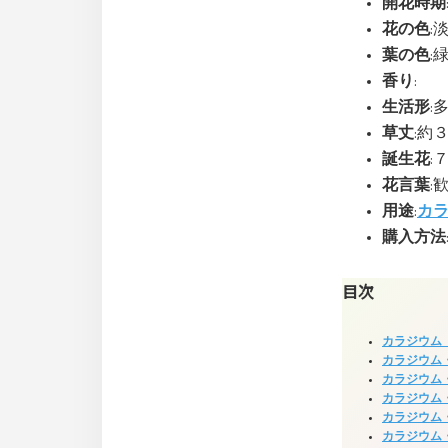
開花時期
花の色
:
葉の色
:
香り
:
生活形
:
草丈
:約
誕生花
:
花言葉
:
用途
:
カ
購入方法
目次
カラジウム
カラジウム
カラジウム
カラジウム
カラジウム
カラジウム