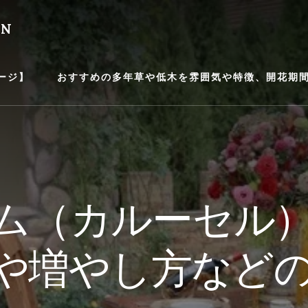
EN
ージ】
おすすめの多年草や低木を雰囲気や特徴、開花期間等
ム（カルーセル
や増やし方など