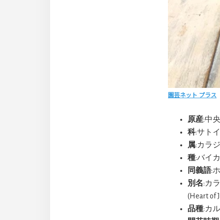
園芸ネット プラス
原産
:中
科
:サトイモ
属
:カラジウ
種
:バイカラー
同義語
:ホ
別名
:カ
(Heart of 
品種
:カルー