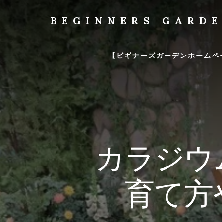
Skip
to
BEGINNERS GARD
content
植
物
の
【ビギナーズガーデンホームペ
種
類
や
育
て
方
の
カラジウ
紹
介
を
育て方
行
い
ま