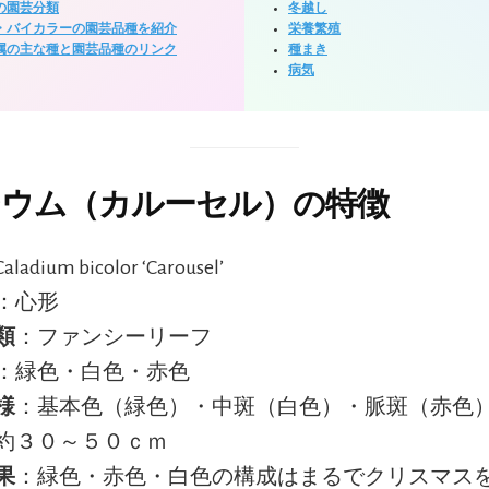
の園芸分類
冬越し
・バイカラーの園芸品種を紹介
栄養繁殖
属の主な種と園芸品種のリンク
種まき
病気
ウム（カルーセル）の特徴
ladium bicolor ‘Carousel’
：心形
類
：ファンシーリーフ
：緑色・白色・赤色
様
：基本色（緑色）・中斑（白色）・脈斑（赤色
約３０～５０ｃｍ
果
：緑色・赤色・白色の構成はまるでクリスマス