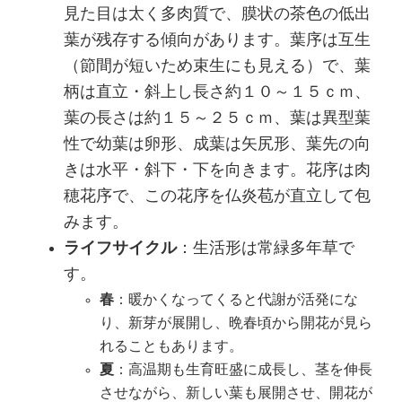
見た目は太く多肉質で、膜状の茶色の低出
葉が残存する傾向があります。葉序は互生
（節間が短いため束生にも見える）で、葉
柄は直立・斜上し長さ約１０～１５ｃｍ、
葉の長さは約１５～２５ｃｍ、葉は異型葉
性で幼葉は卵形、成葉は矢尻形、葉先の向
きは水平・斜下・下を向きます。花序は肉
穂花序で、この花序を仏炎苞が直立して包
みます。
ライフサイクル
：生活形は常緑多年草で
す。
春
：暖かくなってくると代謝が活発にな
り、新芽が展開し、晩春頃から開花が見ら
れることもあります。
夏
：高温期も生育旺盛に成長し、茎を伸長
させながら、新しい葉も展開させ、開花が