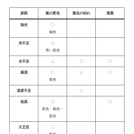
原因
葉の変色
葉先の枯れ
落葉
強光
〇
褐色
光不足
△
薄い黄色
水不足
△
〇
〇
過湿
〇
△
〇
黄色
湿度不足
〇
低温
〇
〇
黄色・褐色・
黒色
欠乏症
〇