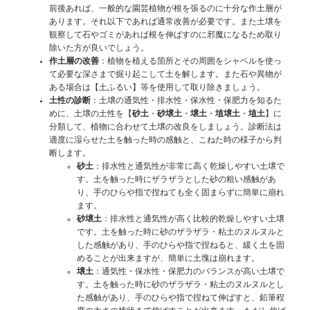
前後あれば、一般的な園芸植物が根を張るのに十分な作土層が
あります。それ以下であれば通常改善が必要です。また土壌を
観察して石やゴミがあれば根を伸ばすのに邪魔になるため取り
除いた方が良いでしょう。
作土層の改善
：植物を植える箇所とその周囲をシャベルを使っ
て必要な深さまで掘り起こして土を解します。また石や異物が
ある場合は【土ふるい】等を使用して取り除きましょう。
土性の診断
：土壌の通気性・排水性・保水性・保肥力を知るた
めに、土壌の土性を【
砂土
・
砂壌土
・
壌土
・
埴壌土
・
埴土
】に
分類して、植物に合わせて土壌の改良をしましょう。診断法は
適度に湿らせた土を触った時の感触と、こねた時の様子から判
断します。
砂土
：排水性と通気性が非常に高く乾燥しやすい土壌で
す。土を触った時にザラザラとした砂の粗い感触があ
り、手のひらや指で捏ねても全く固まらずに簡単に崩れ
ます。
砂壌土
：排水性と通気性が高く比較的乾燥しやすい土壌
です。土を触った時に砂のザラザラ・粘土のヌルヌルと
した感触があり、手のひらや指で捏ねると、緩く土を固
めることが出来ますが、簡単に土塊は崩れます。
壌土
：通気性・保水性・保肥力のバランスが高い土壌で
す。土を触った時に砂のザラザラ・粘土のヌルヌルとし
た感触があり、手のひらや指で捏ねて伸ばすと、鉛筆程