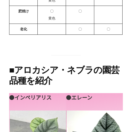
黄色
肥焼け
〇
〇
黄色
老化
〇
〇
■
アロカシア・ネブラの園芸
品種を紹介
●
インペリアリス
●
エレーン