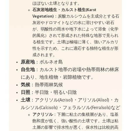
ほぼない土壌となります。
石灰岩地植生・カルスト植生(Karst
Vegetation)
：炭酸カルシウムを主成分とする石
灰岩やドロマイトなどの水に溶けやすい岩石
が、弱酸性の雨水や地下水によって溶食（化学
的風化）されて形成された特殊な地形で見られ
る植生です。土壌は極端に薄く、強いアルカリ
性を示すため、これに適応する独特な植生が形
成されます。
原産地
：ボルネオ島
自生地
：カルスト地帯の岩場や熱帯雨林の林床
にあり、地生植物・岩隙植物です。
気候
：熱帯雨林気候
日照
：半日陰・明るい日陰
土壌
：アクリソル(Acrisol)・アリソル(Alisol)・カ
ルシソル(Calcisols)・フェラルソル(Ferralsols)など
アクリソル
：下層に粘土の集積層があり、塩基
飽和度が低く、強い酸性の土壌です。土壌は粘
土層の影響で排水性が悪く、保水性は比較的高