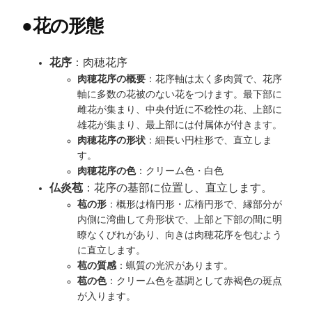
●
花の形態
花序
：肉穂花序
肉穂花序の概要
：花序軸は太く多肉質で、花序
軸に多数の花被のない花をつけます。最下部に
雌花が集まり、中央付近に不稔性の花、上部に
雄花が集まり、最上部には付属体が付きます。
肉穂花序の形状
：細長い円柱形で、直立しま
す。
肉穂花序の色
：クリーム色・白色
仏炎苞
：花序の基部に位置し、直立します。
苞の形
：概形は楕円形・広楕円形で、縁部分が
内側に湾曲して舟形状で、上部と下部の間に明
瞭なくびれがあり、向きは肉穂花序を包むよう
に直立します。
苞の質感
：蝋質の光沢があります。
苞の色
：クリーム色を基調として赤褐色の斑点
が入ります。