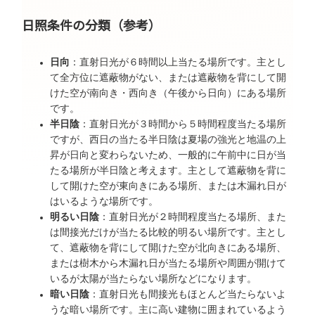
日照条件の分類（参考）
日向
：直射日光が６時間以上当たる場所です。主とし
て全方位に遮蔽物がない、または遮蔽物を背にして開
けた空が南向き・西向き（午後から日向）にある場所
です。
半日陰
：直射日光が３時間から５時間程度当たる場所
ですが、西日の当たる半日陰は夏場の強光と地温の上
昇が日向と変わらないため、一般的に午前中に日が当
たる場所が半日陰と考えます。主として遮蔽物を背に
して開けた空が東向きにある場所、または木漏れ日が
はいるような場所です。
明るい日陰
：直射日光が２時間程度当たる場所、また
は間接光だけが当たる比較的明るい場所です。主とし
て、遮蔽物を背にして開けた空が北向きにある場所、
または樹木から木漏れ日が当たる場所や周囲が開けて
いるが太陽が当たらない場所などになります。
暗い日陰
：直射日光も間接光もほとんど当たらないよ
うな暗い場所です。主に高い建物に囲まれているよう