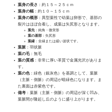
葉身の長さ
：約１５～２５ｃｍ
葉身の幅
：約１０～１５ｃｍ
葉身の概形
：異型葉性で幼葉は卵形で、基部の
裂片はほぼ合着し、成葉は矢尻形となります。
葉先
：鈍角・微突形
葉の基部
：矢尻形
葉縁
：全縁または緩い波状です。
葉脈
：羽状脈
葉の毛
：無毛
葉の質感
：非常に厚い革質で金属光沢がありま
す。
葉の色
：緑色（銀灰色）を基調として、葉脈
（主脈・側脈）の周辺が暗緑色になります。ま
た裏面は赤紫色です。
備考
：葉脈（主脈・側脈）の周辺が深く凹み、
葉脈間が隆起し丘のように盛り上がります。