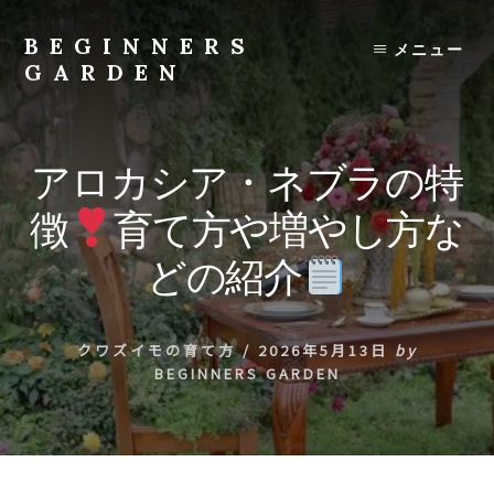
Skip
to
BEGINNERS
メニュー
content
GARDEN
植
物
の
アロカシア・ネブラの特
種
類
徴
育て方や増やし方な
や
育
どの紹介
て
方
の
クワズイモの育て方
/
2026年5月13日
by
紹
BEGINNERS GARDEN
介
を
行
い