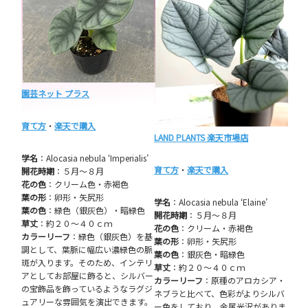
園芸ネット プラス
育て方
・
楽天で購入
LAND PLANTS 楽天市場店
学名
：Alocasia nebula ‘Imperialis’
育て方
・
楽天で購入
開花時期
：５月～８月
花の色
：クリーム色・赤褐色
葉の形
：卵形・矢尻形
学名
：Alocasia nebula ‘Elaine’
葉の色
：緑色（銀灰色）・暗緑色
開花時期
：５月～８月
草丈
：約２０～４０ｃｍ
花の色
：クリーム・赤褐色
カラーリーフ
：緑色（銀灰色）を基
葉の形
：卵形・矢尻形
調として、葉脈に幅広い濃緑色の脈
葉の色
：銀灰色・暗緑色
斑が入ります。そのため、インテリ
草丈
：約２０～４０ｃｍ
アとしてお部屋に飾ると、シルバー
カラーリーフ
：原種のアロカシア・
の宝飾品を飾っているようなラグジ
ネブラと比べて、色彩がよりシルバ
ュアリーな雰囲気を演出できます。
ー色をしており、金属光沢がありま