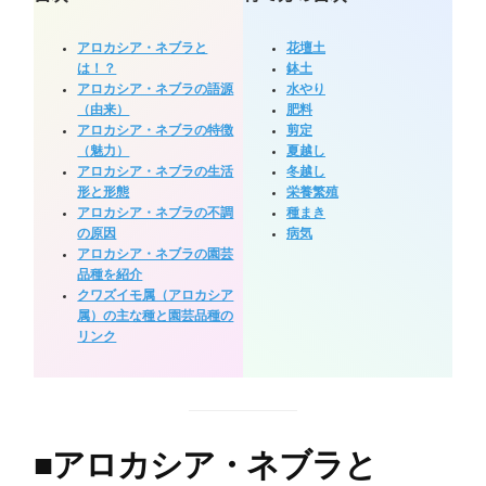
アロカシア・ネブラと
花壇土
は！？
鉢土
アロカシア・ネブラの語源
水やり
（由来）
肥料
アロカシア・ネブラの特徴
剪定
（魅力）
夏越し
アロカシア・ネブラの生活
冬越し
形と形態
栄養繁殖
アロカシア・ネブラの不調
種まき
の原因
病気
アロカシア・ネブラの園芸
品種を紹介
クワズイモ属（アロカシア
属）の主な種と園芸品種の
リンク
■
アロカシア・ネブラと