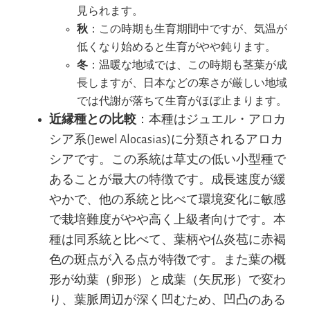
見られます。
秋
：この時期も生育期間中ですが、気温が
低くなり始めると生育がやや鈍ります。
冬
：温暖な地域では、この時期も茎葉が成
長しますが、日本などの寒さが厳しい地域
では代謝が落ちて生育がほぼ止まります。
近縁種との比較
：本種はジュエル・アロカ
シア系(Jewel Alocasias)に分類されるアロカ
シアです。この系統は草丈の低い小型種で
あることが最大の特徴です。成長速度が緩
やかで、他の系統と比べて環境変化に敏感
で栽培難度がやや高く上級者向けです。本
種は同系統と比べて、葉柄や仏炎苞に赤褐
色の斑点が入る点が特徴です。また葉の概
形が幼葉（卵形）と成葉（矢尻形）で変わ
り、葉脈周辺が深く凹むため、凹凸のある