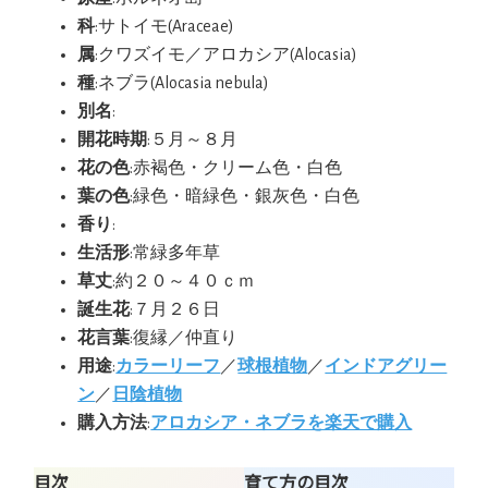
科
:サトイモ(Araceae)
属
:クワズイモ／アロカシア(Alocasia)
種
:ネブラ(Alocasia nebula)
別名
:
開花時期
:５月～８月
花の色
:赤褐色・クリーム色・白色
葉の色
:緑色・暗緑色・銀灰色・白色
香り
:
生活形
:常緑多年草
草丈
:約２０～４０ｃｍ
誕生花
:７月２６日
花言葉
:復縁／仲直り
用途
:
カラーリーフ
／
球根植物
／
インドアグリー
ン
／
日陰植物
購入方法
:
アロカシア・ネブラを楽天で購入
目次
育て方の目次