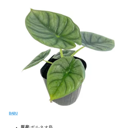
BABU
原産
:ボルネオ島