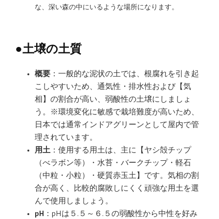
な、深い森の中にいるような場所になります。
●
土壌の土質
概要
：一般的な泥状の土では、根腐れを引き起
こしやすいため、通気性・排水性および【気
相】の割合が高い、弱酸性の土壌にしましょ
う。※環境変化に敏感で栽培難度が高いため、
日本では通常インドアグリーンとして屋内で管
理されています。
用土
：使用する用土は、主に【ヤシ殻チップ
（べラボン等）・水苔・バークチップ・軽石
（中粒・小粒）・硬質赤玉土】です。気相の割
合が高く、比較的腐敗しにくく頑強な用土を選
んで使用しましょう。
pH
：pHは５.５～６.５の弱酸性から中性を好み