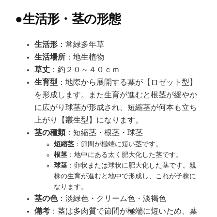
●
生活形・茎の形態
生活形
：常緑多年草
生活場所
：地生植物
草丈
：約２０～４０ｃｍ
生育型
：地際から展開する葉が【ロゼット型】
を形成します。また生育が進むと根茎が緩やか
に広がり球茎が形成され、短縮茎が何本も立ち
上がり【叢生型】になります。
茎の種類
：短縮茎・根茎・球茎
短縮茎
：節間が極端に短い茎です。
根茎
：地中にある太く肥大化した茎です。
球茎
：卵状または球状に肥大化した茎です。親
株の生育が進むと地中で形成し、これが子株に
なります。
茎の色
：淡緑色・クリーム色・淡褐色
備考
：茎は多肉質で節間が極端に短いため、葉