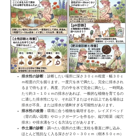
排水性の診断
：診断したい場所に深さ３０ｃｍ程度・幅３０ｃ
ｍ程度の穴を掘ります。一度穴を水で満たし、完全に排水され
るまで待ちます。再度、穴の中を水で完全に満たし、一時間あ
たり約３～１０ｃｍの排水があれば、一般的な植物を育てるの
に適した排水性になり、それ以下またはそれ以上である場合は
排水が不良、または排水が過剰すぎる可能性があります。
排水性の改善
：環境に合う植物を栽培するか、レイズドベッド
（背の高い花壇）やロックガーデンを作るか、縦穴暗渠（縦穴
排水）や排水溝をつくる方法などがあります。
作土層の診断
：調べたい箇所の土壌に支柱を垂直に押し込み、
ほとんど抵抗なく入る深さが２０～３０ｃｍ（樹木５０ｃｍ）