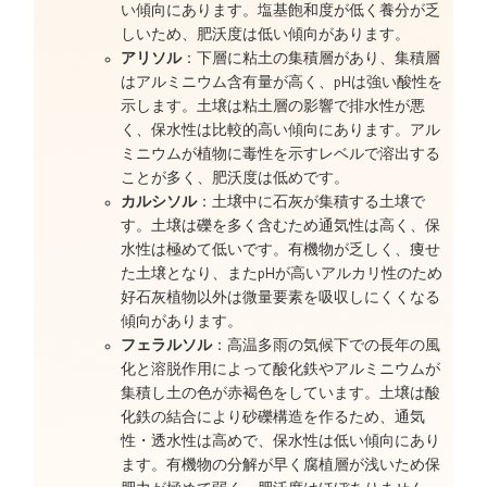
い傾向にあります。塩基飽和度が低く養分が乏
しいため、肥沃度は低い傾向があります。
アリソル
：下層に粘土の集積層があり、集積層
はアルミニウム含有量が高く、pHは強い酸性を
示します。土壌は粘土層の影響で排水性が悪
く、保水性は比較的高い傾向にあります。アル
ミニウムが植物に毒性を示すレベルで溶出する
ことが多く、肥沃度は低めです。
カルシソル
：土壌中に石灰が集積する土壌で
す。土壌は礫を多く含むため通気性は高く、保
水性は極めて低いです。有機物が乏しく、痩せ
た土壌となり、またpHが高いアルカリ性のため
好石灰植物以外は微量要素を吸収しにくくなる
傾向があります。
フェラルソル
：高温多雨の気候下での長年の風
化と溶脱作用によって酸化鉄やアルミニウムが
集積し土の色が赤褐色をしています。土壌は酸
化鉄の結合により砂礫構造を作るため、通気
性・透水性は高めで、保水性は低い傾向にあり
ます。有機物の分解が早く腐植層が浅いため保