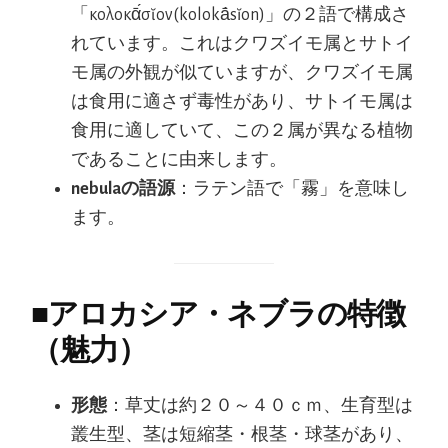
「κολοκᾱ́σῐον(kolokā́sĭon)」の２語で構成さ
れています。これはクワズイモ属とサトイ
モ属の外観が似ていますが、クワズイモ属
は食用に適さず毒性があり、サトイモ属は
食用に適していて、この２属が異なる植物
であることに由来します。
nebulaの語源
：ラテン語で「霧」を意味し
ます。
■
アロカシア・ネブラの特徴
（魅力）
形態
：草丈は約２０～４０ｃｍ、生育型は
叢生型、茎は短縮茎・根茎・球茎があり、