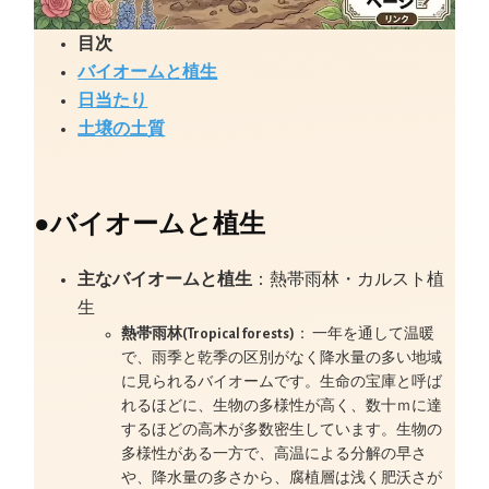
目次
バイオームと植生
日当たり
土壌の土質
●
バイオームと植生
主なバイオームと植生
：熱帯雨林・カルスト植
生
熱帯雨林(Tropical forests)
： 一年を通して温暖
で、雨季と乾季の区別がなく降水量の多い地域
に見られるバイオームです。生命の宝庫と呼ば
れるほどに、生物の多様性が高く、数十ｍに達
するほどの高木が多数密生しています。生物の
多様性がある一方で、高温による分解の早さ
や、降水量の多さから、腐植層は浅く肥沃さが