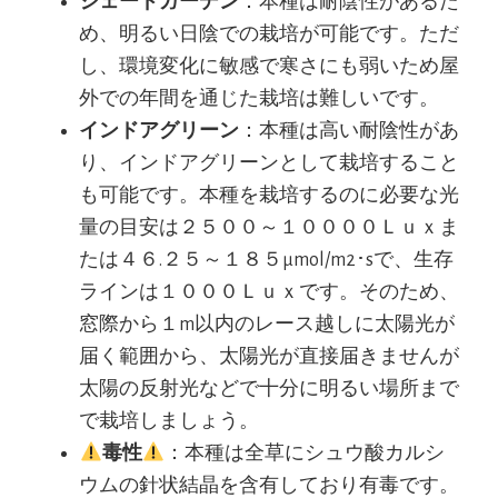
シェードガーデン
：本種は耐陰性があるた
め、明るい日陰での栽培が可能です。ただ
し、環境変化に敏感で寒さにも弱いため屋
外での年間を通じた栽培は難しいです。
インドアグリーン
：本種は高い耐陰性があ
り、インドアグリーンとして栽培すること
も可能です。本種を栽培するのに必要な光
量の目安は２５００～１００００Ｌｕｘま
たは４６.２５～１８５μmol/m2･sで、生存
ラインは１０００Ｌｕｘです。そのため、
窓際から１m以内のレース越しに太陽光が
届く範囲から、太陽光が直接届きませんが
太陽の反射光などで十分に明るい場所まで
で栽培しましょう。
毒性
：本種は全草にシュウ酸カルシ
ウムの針状結晶を含有しており有毒です。