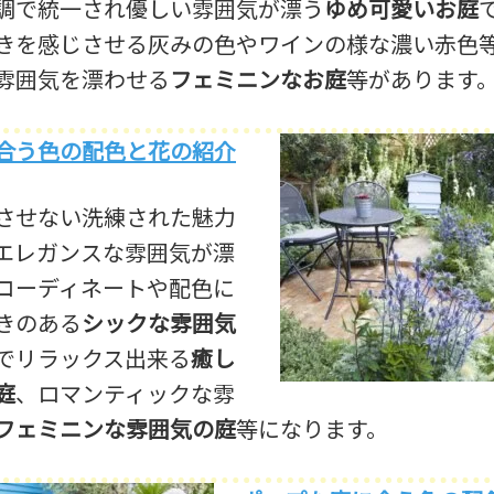
調で統一され優しい雰囲気が漂う
ゆめ可愛いお庭
きを感じさせる灰みの色やワインの様な濃い赤色
雰囲気を漂わせる
フェミニンなお庭
等があります
合う色の配色と花の紹介
させない洗練された魅力
エレガンスな雰囲気が漂
コーディネートや配色に
きのある
シックな雰囲気
でリラックス出来る
癒し
庭
、ロマンティックな雰
フェミニンな雰囲気の庭
等になります。