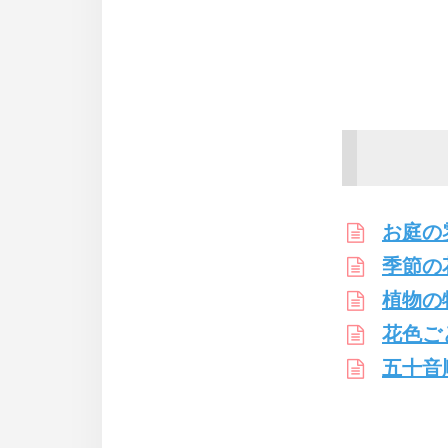
お庭の
季節の
植物の
花色ご
五十音