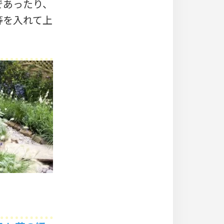
であったり、
等を入れて上
。