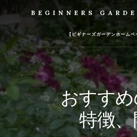
Skip
to
BEGINNERS GARD
content
植
物
の
【ビギナーズガーデンホームペ
種
類
や
育
て
方
の
おすすめ
紹
介
を
特徴、
行
い
ま