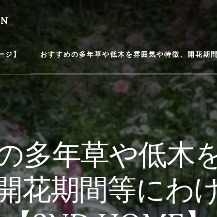
EN
ージ】
おすすめの多年草や低木を雰囲気や特徴、開花期間等
の多年草や低木
開花期間等にわ