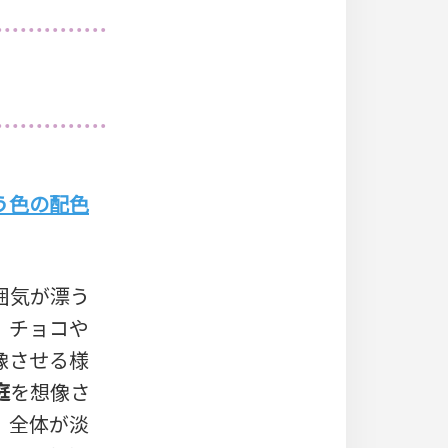
う色の配色
囲気が漂う
、チョコや
像させる様
庭
を想像さ
、全体が淡