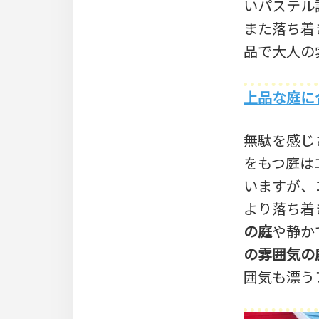
いパステル
また落ち着
品で大人の
上品な庭に
無駄を感じ
をもつ庭は
いますが、
より落ち着
の庭
や静か
の雰囲気の
囲気も漂う