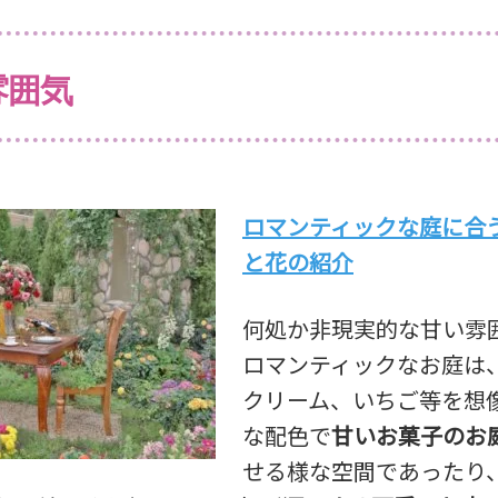
雰囲気
ロマンティックな庭に合
と花の紹介
何処か非現実的な甘い雰
ロマンティックなお庭は
クリーム、いちご等を想
な配色で
甘いお菓子のお
せる様な空間であったり