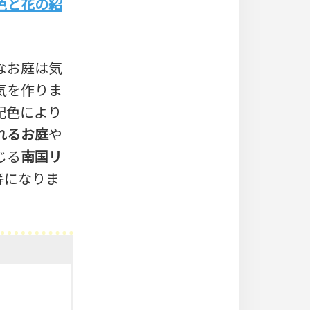
色と花の紹
なお庭は気
気を作りま
配色により
れるお庭
や
じる
南国リ
等になりま
花の紹介