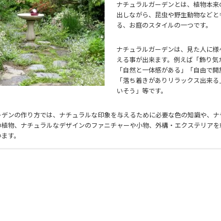
ナチュラルガーデンとは、植物本来
風雨による錆や腐敗、時の流れによ
出しながら、昆虫や野生動物などと
を感じさせるアンティークな雰囲気
る、お庭のスタイルの一つです。
すが、配色やコーディネートによっ
れ古木や物が色薄れた様なナチュラ
ナチュラルガーデンは、見た人に様
ックな雰囲気のお庭
であったり、ま
える事が出来ます。例えば「飾り気
受け継がれた工芸品や美術品等の色
「自然と一体感がある」「自由で開
る様な
アンティークな雰囲気のお庭
「落ち着きがありリラックス出来る
す。
いそう」等です。
ーデンの作り方では、ナチュラルな印象を与えるために必要な色の知識や、ナ
の植物、ナチュラルなデザインのファニチャーや小物、外構・エクステリアを
います。