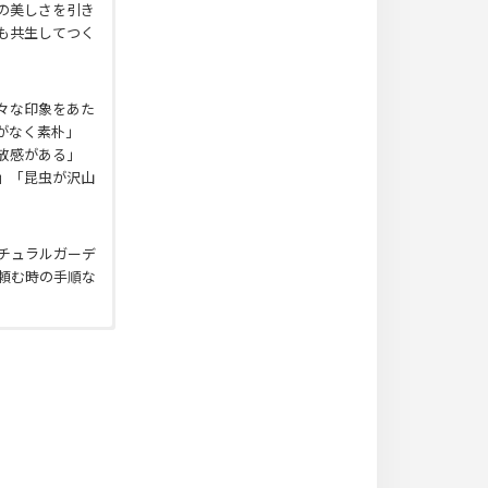
の美しさを引き
る色褪せは歴史
も共生してつく
のお庭を作りま
ては風雨に晒さ
ルで
ノスタルジ
々な印象をあた
た人から人へと
がなく素朴」
褪せを感じさせ
放感がある」
等が作られま
」「昆虫が沢山
チュラルガーデ
頼む時の手順な