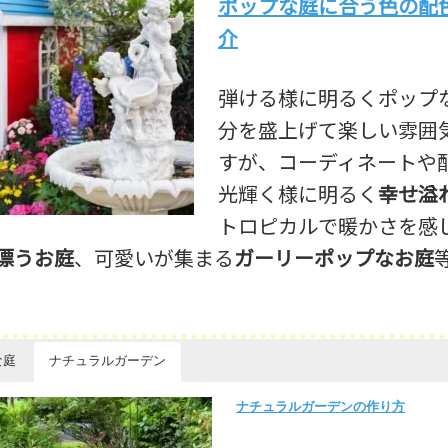
ポップな庭に合う色の配
介
弾ける様に明るくポップ
分を盛上げて楽しい雰囲
すが、コーディネートや
光輝く様に明るく
幸せ溢
トロピカルで暖かさを感
漂うお庭
、可愛いが集まる
ガーリーポップなお庭
な庭
ナチュラルガーデン
ナチュラルガーデンの作り方
アンティークな庭に合う色の配色と